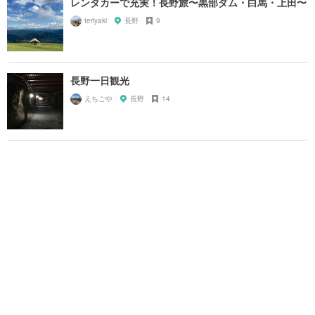
レンタカーで充実！長野旅〜黒部ダム・白馬・上田〜
teriyaki
長野
9
長野一日観光
えちごや
長野
14