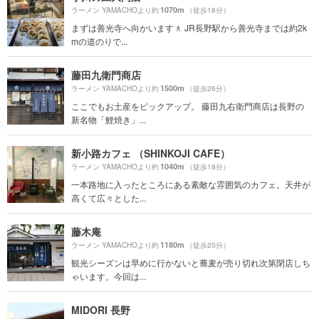
1070m
ラーメン YAMACHOより約
（徒歩18分）
まずは善光寺へ向かいます🚶 JR長野駅から善光寺までは約2k
mの道のりで...
藤田九衛門商店
1500m
ラーメン YAMACHOより約
（徒歩26分）
ここでもお土産をピックアップ。 藤田九右衛門商店は長野の
新名物「鯉焼き」...
新小路カフェ （SHINKOJI CAFE）
1040m
ラーメン YAMACHOより約
（徒歩18分）
一本路地に入ったところにある素敵な雰囲気のカフェ。天井が
高くて広々とした...
藤木庵
1180m
ラーメン YAMACHOより約
（徒歩20分）
観光シーズンは早めに行かないと蕎麦が売り切れ次第閉店しち
ゃいます。今回は...
MIDORI 長野