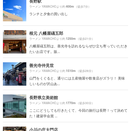
長野駅
400m
ラーメン YAMACHOより約
（徒歩7分）
ランチと夕食の買い出し
根元 八幡屋礒五郎
1250m
ラーメン YAMACHOより約
（徒歩21分）
八幡屋礒五郎は、善光寺を訪れるならぜひ立ち寄っていただき
たいお店です。販...
善光寺仲見世
1510m
ラーメン YAMACHOより約
（徒歩26分）
山門をくぐると、通りには土産物屋や飲食店がズラリ！ 美味
しいものが沢山あ...
長野県立美術館
1770m
ラーメン YAMACHOより約
（徒歩30分）
ここにどうしても行きたくて、今回の旅行は長野！って決めて
た！建築学会賞 ...
小川の庄大門店