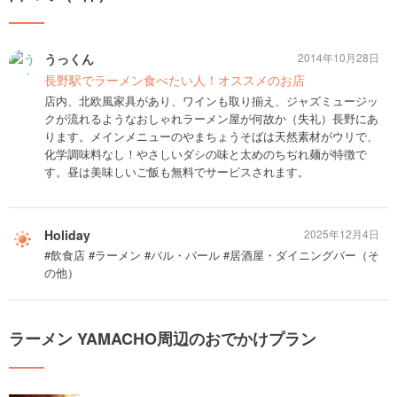
うっくん
2014年10月28日
長野駅でラーメン食べたい人！オススメのお店
店内、北欧風家具があり、ワインも取り揃え、ジャズミュージッ
クが流れるようなおしゃれラーメン屋が何故か（失礼）長野にあ
ります。メインメニューのやまちょうそばは天然素材がウリで、
化学調味料なし！やさしいダシの味と太めのちぢれ麺が特徴で
す。昼は美味しいご飯も無料でサービスされます。
Holiday
2025年12月4日
#飲食店 #ラーメン #バル・バール #居酒屋・ダイニングバー（そ
の他）
ラーメン YAMACHO周辺のおでかけプラン