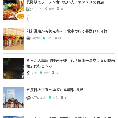
長野駅でラーメン食べたい人！オススメのお店
うっくん
長野
50
別所温泉から善光寺へ！電車で行く長野ひとり旅
teriyaki
長野
30
八ヶ岳の高原で映画を楽しむ「日本一星空に近い映画
館」に行こう♡
まる
長野
73
五度目の正直〜🏔立山&黒部+長野
KATuuuuuN
東京
2