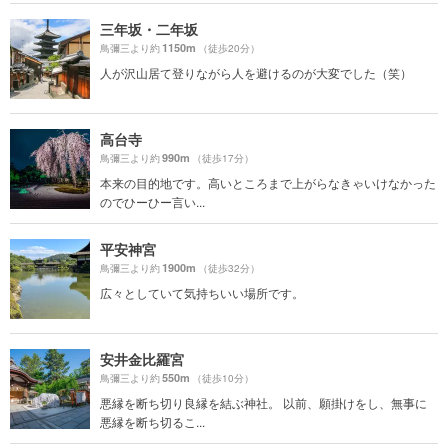
三年坂・二年坂
1150m
鳥彌三より約
（徒歩20分）
人が沢山居て登りながら人を避けるのが大変でした（笑）
高台寺
990m
鳥彌三より約
（徒歩17分）
本来の目的地です。高いところまで上がらなきゃいけなかった
のでひーひー言い...
平安神宮
1900m
鳥彌三より約
（徒歩32分）
広々としていて気持ちいい場所です。
安井金比羅宮
550m
鳥彌三より約
（徒歩10分）
悪縁を断ち切り良縁を結ぶ神社。 以前、願掛けをし、無事に
悪縁を断ち切るこ...