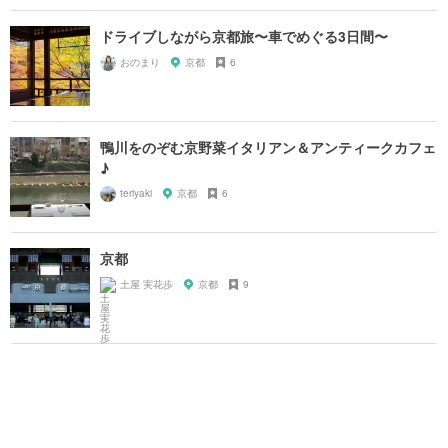
ドライブしながら京都旅〜車でめぐる3日間〜
おのまり
京都
6
鴨川をのぞむ京野菜イタリアン＆アンティークカフェ
♪
teriyaki
京都
6
京都
土屋 実花歩
京都
9