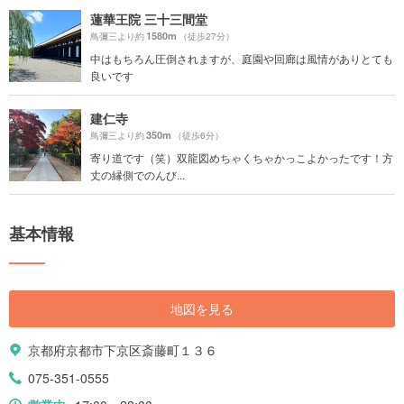
蓮華王院 三十三間堂
1580m
鳥彌三より約
（徒歩27分）
中はもちろん圧倒されますが、庭園や回廊は風情がありとても
良いです
建仁寺
350m
鳥彌三より約
（徒歩6分）
寄り道です（笑）双龍図めちゃくちゃかっこよかったです！方
丈の縁側でのんび...
基本情報
地図を見る
京都府京都市下京区斎藤町１３６
075-351-0555