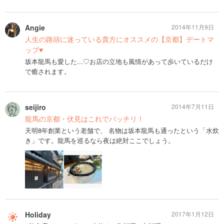
Angie
2014年11月9日
人生の路頭に迷っている貴方にオススメの【京都】デートマ
ップ♥︎
坂本龍馬も愛した...♡お店の立地も風情があって歩いているだけ
で癒されます。
seijiro
2014年7月11日
龍馬の京都・伏見はこれでバッチリ！
天明8年創業という老舗で、 名物は坂本龍馬も通ったという「水炊
き」です。龍馬を巡るなら夜は絶対ここでしょう。
Holiday
2017年1月12日