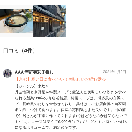
口コミ（4件）
AAA/宇野実彩子推し
2021年1月9日
【京都】寒い日に食べたい！美味しいお鍋17選🥘
【ジャンル】水炊き
丹波地鶏と京野菜を特製スープで煮込んだ美味しい水炊きを食べ
られる創業120年の有名老舗店。特製スープは、博多風の白濁スー
プに長崎風のだしを合わせており、具材はこのお店自慢の自家製
ポン酢につけて食べます。個室の雰囲気もまた良いです。目の前
で仲居さんが丁寧に作ってくれます(今はどうなのかは知らないで
すが…)。コースは安くて6,000円台ですが、どれもお腹がいっぱい
になるボリュームで、満足必至です。