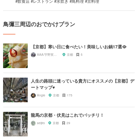
#飲食店 #レストラン #水炊き #鳥料理 #京料理
鳥彌三周辺のおでかけプラン
【京都】寒い日に食べたい！美味しいお鍋17選🥘
AAA/宇野実彩子推し
京都
5
人生の路頭に迷っている貴方にオススメの【京都】デ
ートマップ♥︎
Angie
京都
175
龍馬の京都・伏見はこれでバッチリ！
seijiro
京都
29