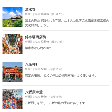
清水寺
1560m
鳥彌三より約
（徒歩27分）
清水の舞台で知られる寺院。ユネスコ世界文化遺産古都京都の
文化財のひとつと...
錦市場商店街
1240m
鳥彌三より約
（徒歩21分）
清水寺から約2.3km
八坂神社
770m
鳥彌三より約
（徒歩13分）
安定の場所。 近くの円山公園駐車場もよく使います。
八坂庚申堂
860m
鳥彌三より約
（徒歩15分）
八坂通りを登り、八坂の塔の手前にあります