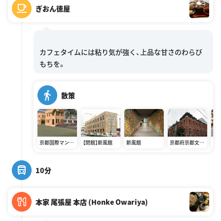
ぎおん徳屋
カフェタイムには粘り気が強く、上品な甘さのわらび
散策
京都国際マンガ
【閉館】新風館
新風館
京都府京都文化
御
ミュージアム
博物館
10分
本家 尾張屋 本店 (Honke Owariya)