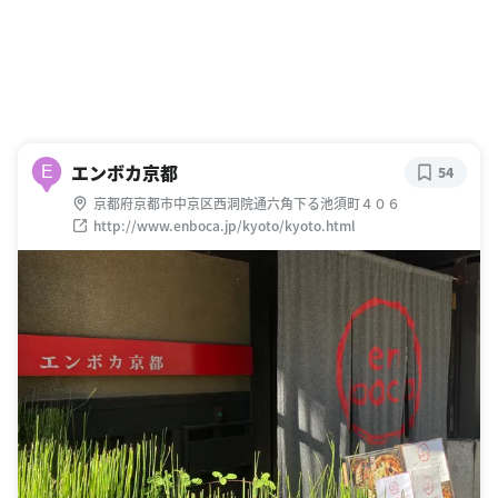
エンボカ京都
E
54
京都府京都市中京区西洞院通六角下る池須町４０６
http://www.enboca.jp/kyoto/kyoto.html