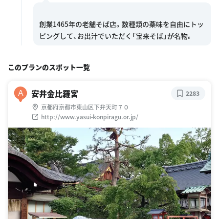
創業1465年の老舗そば店。数種類の薬味を自由にトッ
このプランのスポット一覧
安井金比羅宮
A
2283
京都府京都市東山区下弁天町７０
http://www.yasui-konpiragu.or.jp/