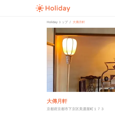
Holiday トップ
大傳月軒
大傳月軒
京都府京都市下京区美濃屋町１７３