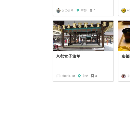
おのまり
京都
6
a
京都女子旅💗
京都
zhenli910
京都
3
奈