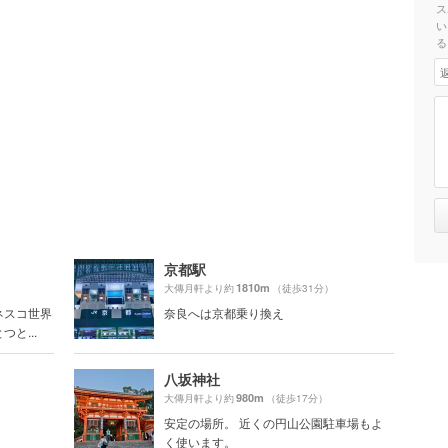
ス
い
る
京都駅
1810m
大傳月軒より約
（徒歩31分）
ネスコ世界
奈良へは京都乗り換え
と...
八坂神社
980m
大傳月軒より約
（徒歩17分）
安定の場所。 近くの円山公園駐車場もよ
く使います。