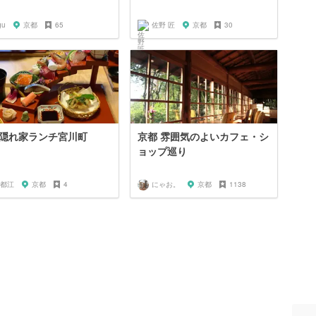
gu
京都
65
佐野 匠
京都
30
隠れ家ランチ宮川町
京都 雰囲気のよいカフェ・シ
ョップ巡り
都江
京都
4
にゃお。
京都
1138