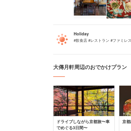
Holiday
#飲食店 #レストラン #ファミレ
大傳月軒周辺のおでかけプラン
ドライブしながら京都旅〜車
京都
でめぐる3日間〜