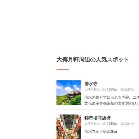
大傳月軒周辺の人気スポット
清水寺
1580m
大傳月軒より約
（徒歩27分）
清水の舞台で知られる寺院。ユ
文化遺産古都京都の文化財のひとつ
錦市場商店街
1210m
大傳月軒より約
（徒歩21分）
清水寺から約2.3km