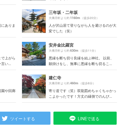
三年坂・二年坂
1160m
大傳月軒より約
（徒歩20分）
前にありま
人が沢山居て登りながら人を避けるのが大
変でした（笑）
安井金比羅宮
630m
大傳月軒より約
（徒歩11分）
まで上がら
悪縁を断ち切り良縁を結ぶ神社。 以前、
い...
願掛けをし、無事に悪縁を断ち切るこ...
建仁寺
460m
大傳月軒より約
（徒歩8分）
庭園や回廊
寄り道です（笑）双龍図めちゃくちゃかっ
こよかったです！方丈の縁側でのんび...
ツイートする
LINEで送る