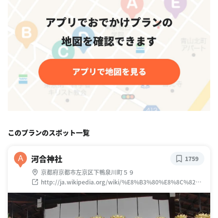
このプランのスポット一覧
河合神社
A
1759
京都府京都市左京区下鴨泉川町５９
http://ja.wikipedia.org/wiki/%E8%B3%80%E8%8C%82%E
5%BE%A1%E7%A5%96%E7%A5%9E%E7%A4%BE