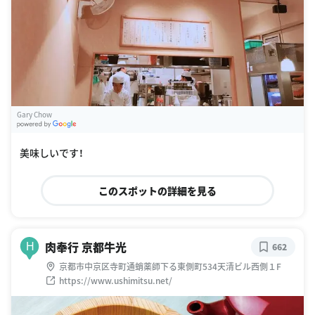
Gary Chow
G
oogle Places
美味しいです！
このスポットの詳細を見る
肉奉行 京都牛光
H
662
京都市中京区寺町通蛸薬師下る東側町534天清ビル西側１F
https://www.ushimitsu.net/