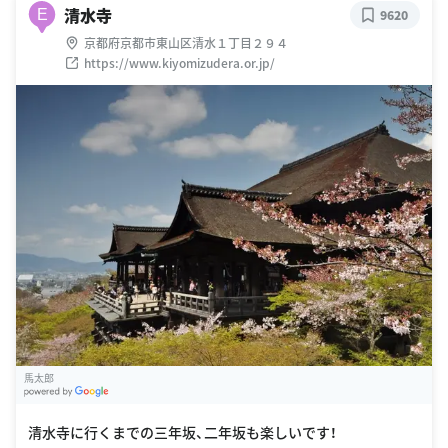
清水寺
E
9620
京都府京都市東山区清水１丁目２９４
https://www.kiyomizudera.or.jp/
馬太郎
G
oogle Places
清水寺に行くまでの三年坂、二年坂も楽しいです！