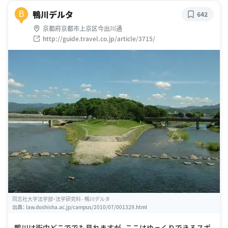
鴨川デルタ
B
642
京都府京都市上京区今出川通
http://guide.travel.co.jp/article/3715/
同志社大学法学部・法学研究科 - 鴨川デルタ
出典：
law.doshisha.ac.jp/campus/2010/07/001329.html
鴨川は街中どこででも見れますが、ここはゆっくりできるスポ