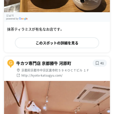
김날개
G
oogle Places
抹茶ティラミスが有名なお店です。
このスポットの詳細を見る
牛カツ専門店 京都勝牛 河原町
G
41
京都府京都市中京区裏寺町５９４ＯＣＴビル １Ｆ
http://kyoto-katsugyu.com/