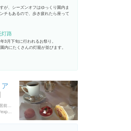
すが、シーズンオフはゆっくり園内ま
ンチもあるので、歩き疲れたら座って
花灯路
毎年3月下旬に行われるお祭り。
公園内にたくさんの灯籠が並びます。
リア
京都府京都市東山区八坂鳥居前東入円山町６０４
https://www.instagram.com/explore/locations/130864694246626/