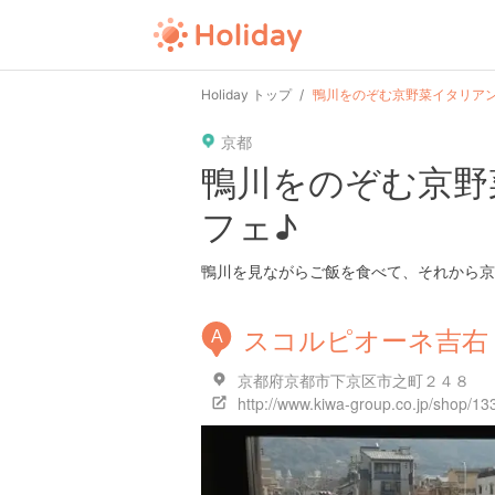
user
pin
tel
time
url
guide
Holiday トップ
鴨川をのぞむ京野菜イタリアン
京都
date
child
solitary
pet
driv
鴨川をのぞむ京野
フェ♪
tokyo
kanagawa
osaka
kyoto
hyo
鴨川を見ながらご飯を食べて、それから京
スコルピオーネ吉右
A
京都府京都市下京区市之町２４８
http://www.kiwa-group.co.jp/shop/1