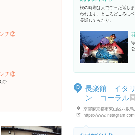
桜の時期は人でごった返しま
われます。ところどころにベ
長話してみたり。
ンチ②
ンチ③
肉♡
長楽館 イタ
D
ン コーラル