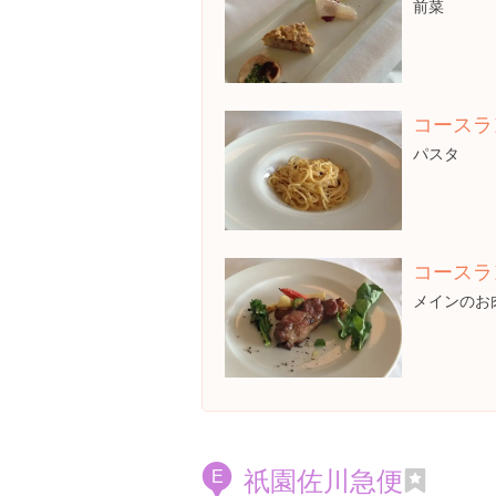
前菜
コースラ
パスタ
コースラ
メインのお
祇園佐川急便
E