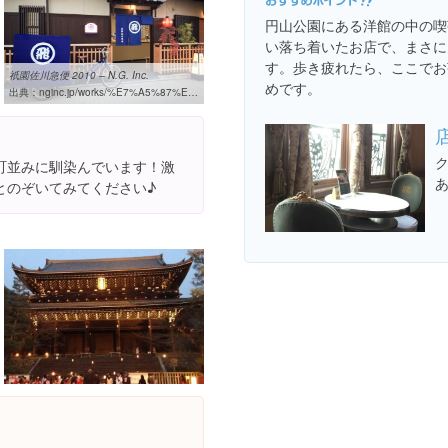
円山公園にある洋館の中の喫
い落ち着いたお店で、まさに
す。歩き疲れたら、ここでお
祇園佐川急便 2010 – N.G. Inc.
めです。
出典：
nginc.jp/works/%E7%A5%87%E5%9C%92%E4%BD%90%E5%B7%9D%E6%80%A5%E4%BE%BF-2010
町並みに馴染んでいます！激
とのぞいてみてください♪