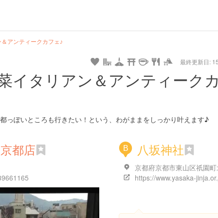
hot
type
star
camera
home
settings
profile
print
rank
mail
lock
calendar
access
＆アンティークカフェ♪
最終更新日: 15/
e
walking
cycling
nature
stroll
art
camp
history
castle
temple
cafe
gourmet
onsen
outdoor
world
public bath
shopping
general
railr
菜イタリアン＆アンティーク
heritage
store
go
都っぽいところも行きたい！という、わがままをしっかり叶えます♪
 京都店
八坂神社
B
339661165
https://www.yasaka-jinja.or.