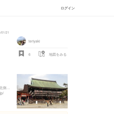
ログイン
01/21
oad
train
comic
mountain
sports
fishing
bbq
fashion
tradition
music
baby
camera
amusement
aquarium
sea
ball
baer
bell
flo
カ
park
teriyaki
6
地図をみる
京都府京都市東山区祇園町北側６２５
jp/
28.522 px