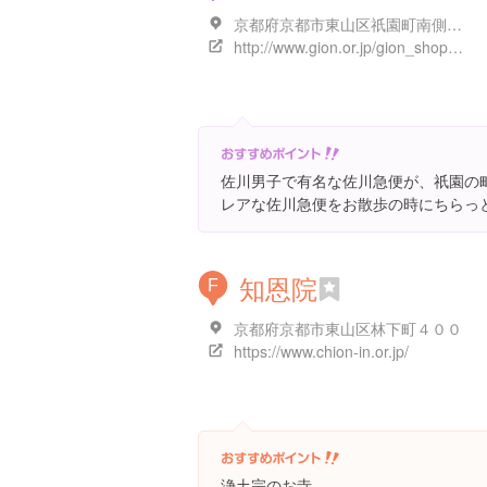
京都府京都市東山区祇園町南側５７０-１８９
http://www.gion.or.jp/gion_shop_detail/%E7%A5%87%E5%9C%92%E4%BD%90%E5%B7%9D%E6%80%A5%E4%BE%BF
佐川男子で有名な佐川急便が、祇園の
レアな佐川急便をお散歩の時にちらっ
知恩院
F
京都府京都市東山区林下町４００
https://www.chion-in.or.jp/
浄土宗のお寺。