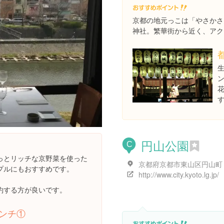
京都の地元っこは「やさかさ
神社。繁華街から近く、アク
円山公園
C
っとリッチな京野菜を使った
京都府京都市東山区円山町
プルにもおすすめです。
http://www.city.kyoto.lg.jp/
約する方が良いです。
ンチ①