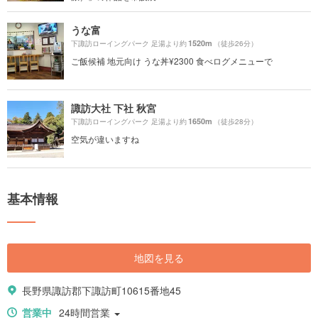
うな富
1520m
下諏訪ローイングパーク 足湯より約
（徒歩26分）
ご飯候補 地元向け うな丼¥2300 食べログメニューで
諏訪大社 下社 秋宮
1650m
下諏訪ローイングパーク 足湯より約
（徒歩28分）
空気が違いますね
基本情報
地図を見る
長野県諏訪郡下諏訪町10615番地45
営業中
24時間営業