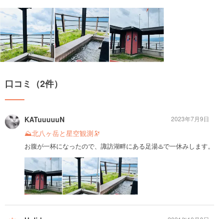
口コミ（2件）
KATuuuuuN
2023年7月9日
⛰️北八ヶ岳と星空観測🔭
お腹が一杯になったので、諏訪湖畔にある足湯♨️で一休みします。