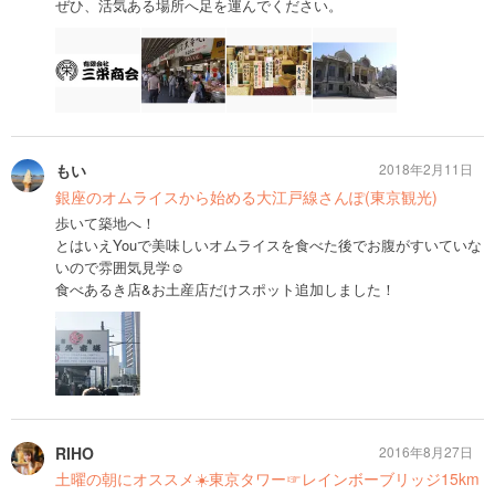
ぜひ、活気ある場所へ足を運んでください。
もい
2018年2月11日
銀座のオムライスから始める大江戸線さんぽ(東京観光)
歩いて築地へ！
とはいえYouで美味しいオムライスを食べた後でお腹がすいていな
いので雰囲気見学☺︎︎
食べあるき店&お土産店だけスポット追加しました！
RIHO
2016年8月27日
土曜の朝にオススメ☀️東京タワー☞レインボーブリッジ15km