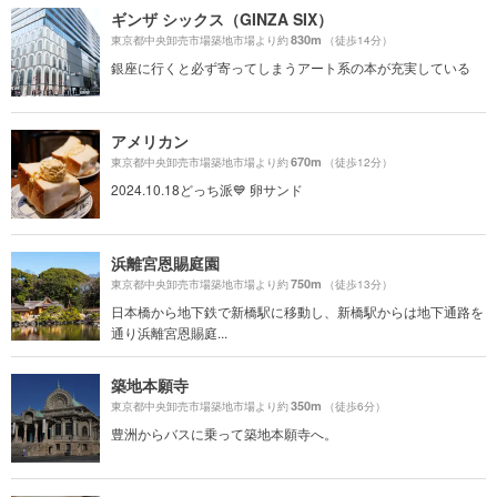
ギンザ シックス（GINZA SIX）
830m
東京都中央卸売市場築地市場より約
（徒歩14分）
銀座に行くと必ず寄ってしまうアート系の本が充実している
アメリカン
670m
東京都中央卸売市場築地市場より約
（徒歩12分）
2024.10.18どっち派💙 卵サンド
浜離宮恩賜庭園
750m
東京都中央卸売市場築地市場より約
（徒歩13分）
日本橋から地下鉄で新橋駅に移動し、新橋駅からは地下通路を
通り浜離宮恩賜庭...
築地本願寺
350m
東京都中央卸売市場築地市場より約
（徒歩6分）
豊洲からバスに乗って築地本願寺へ。