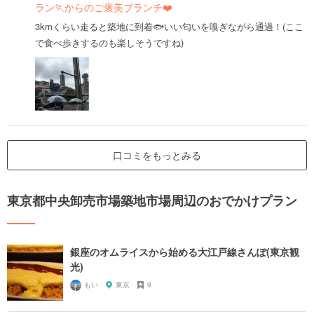
ラン🏃からのご褒美ブランチ❤️
3kmくらい走ると築地に到着🐟いい匂いを嗅ぎながら通過！(ここ
で食べ歩きするのも楽しそうですね)
口コミをもっとみる
東京都中央卸売市場築地市場周辺のおでかけプラン
銀座のオムライスから始める大江戸線さんぽ(東京観
光)
もい
東京
9