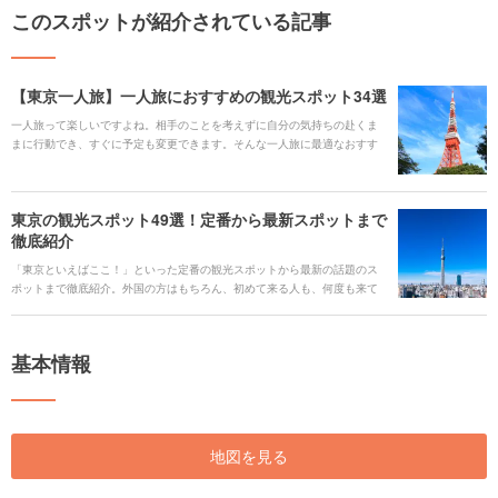
このスポットが紹介されている記事
【東京一人旅】一人旅におすすめの観光スポット34選
一人旅って楽しいですよね。相手のことを考えずに自分の気持ちの赴くま
まに行動でき、すぐに予定も変更できます。そんな一人旅に最適なおすす
めの観光スポットを集めました。まだ一人旅したことない方も、よく一人
旅するという方にもおすすめできる人気のスポットです。 新しい発見や出
会い、自分のスタイルにあったスポットを探してみてください。
東京の観光スポット49選！定番から最新スポットまで
徹底紹介
「東京といえばここ！」といった定番の観光スポットから最新の話題のス
ポットまで徹底紹介。外国の方はもちろん、初めて来る人も、何度も来て
いる人も、住んでいる人も参考になる情報を集めました。旅行やデート、
家族でのちょっとしたおでかけなど、様々な楽しみ方ができるスポットが
満載です。 #### 人気のキーワード [keyword_link:プラネタリウ
基本情報
ム|https://haveagood.holiday/areas/28/spots/categories/42]
[keyword_link:穴場スポット|https://haveagood.holiday/articles/126]
[keyword_link:動物
園|https://haveagood.holiday/areas/28/spots/categories/23]
[keyword_link:博物
地図を見る
館|https://haveagood.holiday/areas/28/spots/categories/39]
[keyword_link:雨でも安心|https://haveagood.holiday/articles/156]
[keyword_link:夜を満喫|https://haveagood.holiday/articles/145]