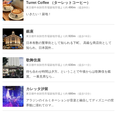
Turret Coffee （ターレットコーヒー）
490m
東京都中央卸売市場築地市場より約
（徒歩9分）
いきたい！築地！
銀座
920m
東京都中央卸売市場築地市場より約
（徒歩16分）
日本有数の繁華街として知られる下町。 高級な商店街として
知られ、日本国外...
歌舞伎座
630m
東京都中央卸売市場築地市場より約
（徒歩11分）
待ち合わせ時間は夕方。ということで午後からは歌舞伎を鑑
賞。 一幕見席なら...
カレッタ汐留
680m
東京都中央卸売市場築地市場より約
（徒歩12分）
アラジンのイルミネーションが音楽と融合してディズニーの世
界観に浸れてロマ...