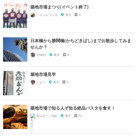
築地市場まつり(イベント終了)
にゃぷんつぇる
東京
9
日本橋から勝鬨橋(かちどきばし)までお散歩してみま
せんか？
ichibey
東京
6
築地市場見学
ふぁー
東京
6
築地市場で知る人ぞ知る絶品パスタを食す！
丸山太一／tajin
東京
53