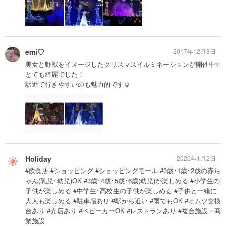
emi♡
2017年12月3日
美女と野獣をイメージしたクリスマスイルミネーションが開催中✨
とても綺麗でした！
駅近で行きやすいのも魅力的です☺︎
Holiday
2026年1月2日
#飲食店 #ショッピング #ショッピングモール #0歳･1歳･2歳の赤ち
ゃん(乳児･幼児)OK #3歳･4歳･5歳･6歳(幼児)が楽しめる #小学生の
子供が楽しめる #中学生･高校生の子供が楽しめる #子供と一緒に
大人も楽しめる #駐車場あり #駅から近い #雨でもOK #オムツ交換
台あり #売店あり #ベビーカーOK #レストランあり #複合施設・商
業施設