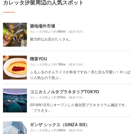
カレッタ汐留周辺の人気スポット
築地場外市場
660m
カレッタ汐留より約
（徒歩12分）
魅力的なお店がたくさん。
喫茶YOU
760m
カレッタ汐留より約
（徒歩13分）
ふるふるのオムライスが有名ですね！見た目も可愛い！やっぱ
り人気なので並ぶ...
コニカミノルタプラネタリアTOKYO
970m
カレッタ汐留より約
（徒歩17分）
2018年12月にオープンした複合型プラネタリウム施設です。
「プラネタ...
ギンザ シックス（GINZA SIX）
540m
カレッタ汐留より約
（徒歩10分）