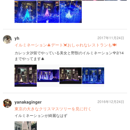
yh
2017年11月24日
イルミネーション🎄デート💓おしゃれなレストランも🍽
カレッタ汐留でやっている美女と野獣のイルミネーション🌹2/14
までやってます🎄
yanakaginger
2016年12月24日
東京の大きなクリスマスツリーを見に行く
イルミネーションが綺麗なはず