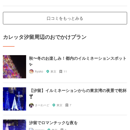
口コミをもっとみる
カレッタ汐留周辺のおでかけプラン
秋〜冬のお楽しみ！都内のイルミネーションスポット
✨
Ayako
東京
11
【汐留】イルミネーションからの東京湾の夜景で乾杯
🍸
きーわーど
東京
7
汐留でロマンチックな夜を