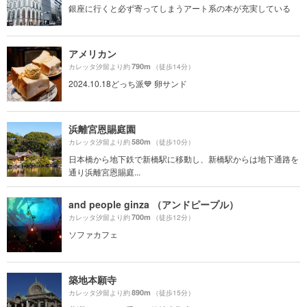
銀座に行くと必ず寄ってしまうアート系の本が充実している
アメリカン
790m
カレッタ汐留より約
（徒歩14分）
2024.10.18どっち派💙 卵サンド
浜離宮恩賜庭園
580m
カレッタ汐留より約
（徒歩10分）
日本橋から地下鉄で新橋駅に移動し、新橋駅からは地下通路を
通り浜離宮恩賜庭...
and people ginza （アンドピープル）
700m
カレッタ汐留より約
（徒歩12分）
ソファカフェ
築地本願寺
890m
カレッタ汐留より約
（徒歩15分）