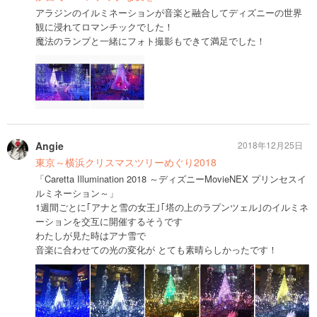
アラジンのイルミネーションが音楽と融合してディズニーの世界
観に浸れてロマンチックでした！
魔法のランプと一緒にフォト撮影もできて満足でした！
Angie
2018年12月25日
東京～横浜クリスマスツリーめぐり2018
「Caretta Illumination 2018 ～ディズニーMovieNEX プリンセスイ
ルミネーション～」
1週間ごとに｢アナと雪の女王｣｢塔の上のラプンツェル｣のイルミネ
ーションを交互に開催するそうです
わたしが見た時はアナ雪で
音楽に合わせての光の変化が とても素晴らしかったです！