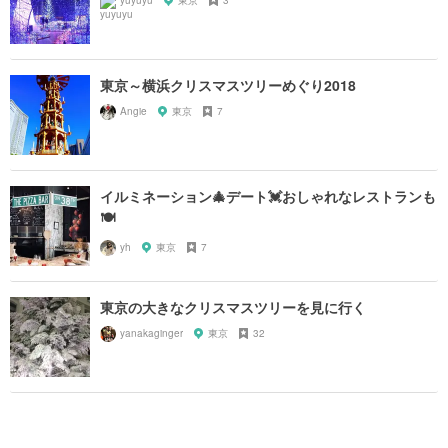
yuyuyu
東京
3
東京～横浜クリスマスツリーめぐり2018
Angie
東京
7
イルミネーション🎄デート💓おしゃれなレストランも
🍽
yh
東京
7
東京の大きなクリスマスツリーを見に行く
yanakaginger
東京
32