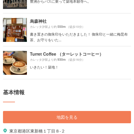
豊洲からバスに乗って築地本願寺へ。
烏森神社
550m
カレッタ汐留より約
（徒歩10分）
書き置きの御朱印をいただきました！ 御朱印と一緒に梅昆布
茶、お守りをいた...
Turret Coffee （ターレットコーヒー）
930m
カレッタ汐留より約
（徒歩16分）
いきたい！築地！
基本情報
地図を見る
東京都港区東新橋１丁目８-２