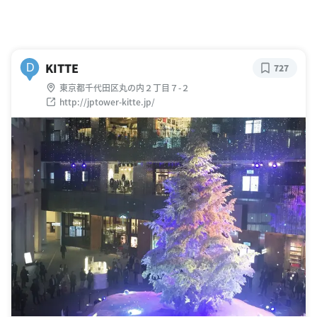
KITTE
D
727
東京都千代田区丸の内２丁目７-２
http://jptower-kitte.jp/