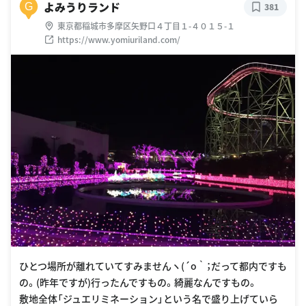
よみうりランド
G
381
東京都稲城市多摩区矢野口４丁目１-４０１５-１
https://www.yomiuriland.com/
ひとつ場所が離れていてすみませんヽ(´o｀；だって都内ですも
の。(昨年ですが)行ったんですもの。綺麗なんですもの。
敷地全体「ジュエリミネーション」という名で盛り上げていら