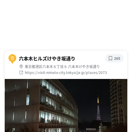
六本木ヒルズけやき坂通り
B
265
東京都港区六本木６丁目９ 六本木けやき坂通り
https://visit-minato-city.tokyo/ja-jp/places/2073