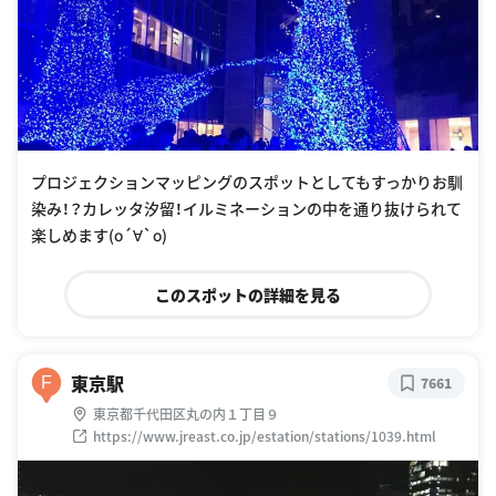
プロジェクションマッピングのスポットとしてもすっかりお馴
染み！？カレッタ汐留！イルミネーションの中を通り抜けられて
楽しめます(о´∀`о)
このスポットの詳細を見る
東京駅
F
7661
東京都千代田区丸の内１丁目９
https://www.jreast.co.jp/estation/stations/1039.html