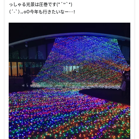
っしゃる光景は圧巻です(*´꒳`*)
（´-`）.｡oO今年も行きたいなー…！