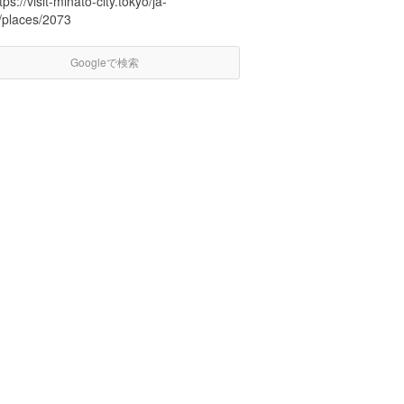
tps://visit-minato-city.tokyo/ja-
p/places/2073
Googleで検索