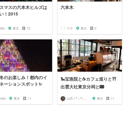
スマスの六本木ヒルズは
六本木
い！2015
ijiro
東京
72
ウサ
東京
0
冬のお楽しみ！都内のイ
🐍宝珠院と☕️カフェ巡りと⛩
ネーションスポット✨
出雲大社東京分祠と🌃
yako
東京
11
山田 ( ꒪⌓꒪) ストレンジ
東京
11