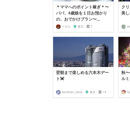
＊ママへのポイント稼ぎ＊〜
クリ
パパ、4歳娘を１日お預かり
美し
の、おでかけプラン〜...
ペダル
東京
7
se
翌朝まで楽しめる六本木デー
秋〜
ト💓
ルミ
konichan_kana
東京
13
A