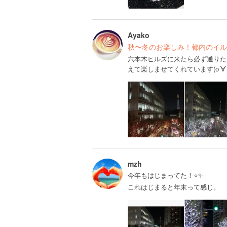
Ayako
秋〜冬のお楽しみ！都内のイル
六本木ヒルズに来たら必ず通りた
えて楽しませてくれています(о´∀`
mzh
今年もはじまってた！⭐️✨
これはじまると年末って感じ。