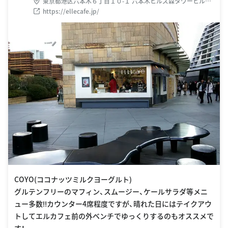
東京都港区六本木６丁目１０-１ 六本木ヒルズ森タワーヒルサ
イド 2F
https://ellecafe.jp/
COYO(ココナッツミルクヨーグルト)
グルテンフリーのマフィン、スムージー、ケールサラダ等メニ
ュー多数‼カウンター4席程度ですが、晴れた日にはテイクアウ
トしてエルカフェ前の外ベンチでゆっくりするのもオススメで