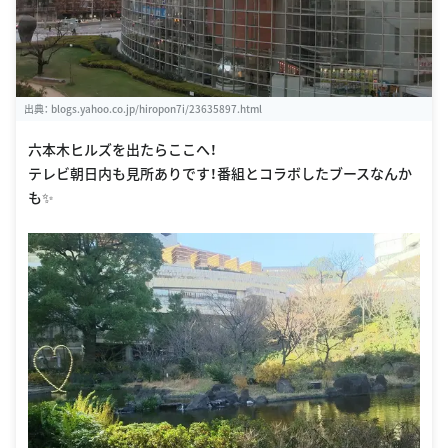
出典：
blogs.yahoo.co.jp/hiropon7i/23635897.html
六本木ヒルズを出たらここへ！
テレビ朝日内も見所ありです！番組とコラボしたブースなんか
も✨