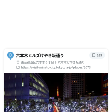
六本木ヒルズけやき坂通り
D
265
東京都港区六本木６丁目９ 六本木けやき坂通り
https://visit-minato-city.tokyo/ja-jp/places/2073