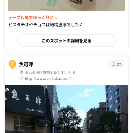
テーブル席でゆっくりと☺
ピスタチオやチョコは結構濃厚でした🎵
このスポットの詳細を見る
魚可津
G
27
東京都港区麻布十番１丁目６-６
http://www.uo-katsu.com/