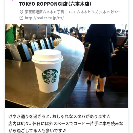
TOKYO ROPPONGI店（六本木店）
東京都港区六本木６丁目１１-１ 六本木ヒルズ 六本木 けやき
坂通り
http://real.tsite.jp/ttr/
けやき通りを過ぎると、おしゃれなスタバがあります☆
店内は広々。休日には外スペースでコーヒー片手に本を読みな
がら過ごしてる人も多いです🎵