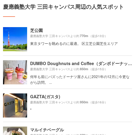
慶應義塾大学 三田キャンパス周辺の人気スポット
芝公園
770m
慶應義塾大学 三田キャンパスより約
（徒歩13分）
東京タワーを眺めるのに最適。 区立芝公園芝生エリア
DUMBO Doughnuts and Coffee（ダンボドーナッツ＆コーヒー）
850m
慶應義塾大学 三田キャンパスより約
（徒歩15分）
何年も前にバズったドーナツ屋さんに2021年の12月に今更な
がら訪問。 ...
GAZTA(ガスタ)
950m
慶應義塾大学 三田キャンパスより約
（徒歩16分）
*
マルイチベーグル