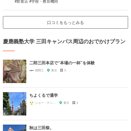
#飲食店 #学校・教育機関
口コミをもっとみる
慶應義塾大学 三田キャンパス周辺のおでかけプラン
二郎三田本店で“本場の一杯”を体験
期間工
東京
0
ちよくるで通学
ショー・テンガイ
東京
2
秋は三田祭。