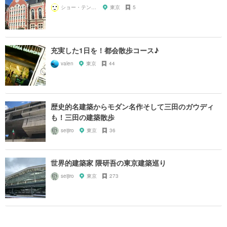
ショー・テンガイ
東京
5
充実した1日を！都会散歩コース♪
valen
東京
44
歴史的名建築からモダン名作そして三田のガウディ
も！三田の建築散歩
seijiro
東京
36
世界的建築家 隈研吾の東京建築巡り
seijiro
東京
273