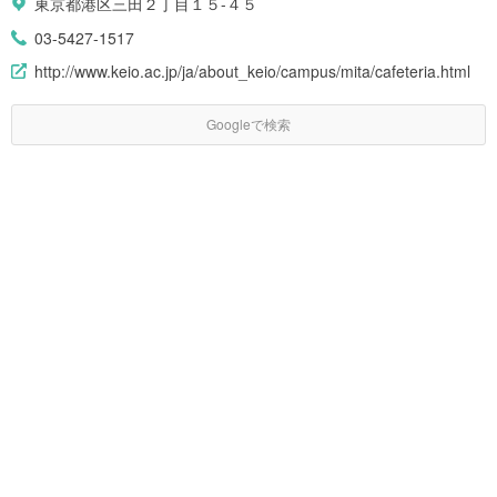
東京都港区三田２丁目１５-４５
03-5427-1517
http://www.keio.ac.jp/ja/about_keio/campus/mita/cafeteria.html
Googleで検索