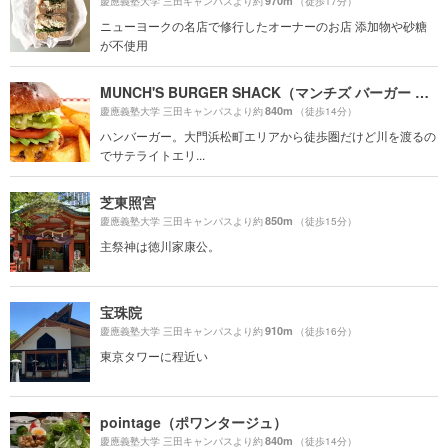
970m
慶應義塾大学 三田キャンパスより約
（徒歩17分）
ニューヨークの名店で修行したオーナーのお店 添加物や砂糖
が不使用
MUNCH'S BURGER SHACK（マンチズ バーガー シャック）
840m
慶應義塾大学 三田キャンパスより約
（徒歩14分）
ハンバーガー。大門浜松町エリアから徒歩圏だけど川を渡るの
でサテライトエリ...
芝東照宮
850m
慶應義塾大学 三田キャンパスより約
（徒歩15分）
主祭神は徳川家康公。
宝珠院
910m
慶應義塾大学 三田キャンパスより約
（徒歩16分）
東京タワーに程近い
pointage（ポワンタージュ）
840m
慶應義塾大学 三田キャンパスより約
（徒歩14分）