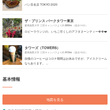
パン百名店 TOKYO 2020
ザ・プリンス パークタワー東京
800m
慶應義塾大学 三田キャンパスより約
（徒歩14分）
ロビーラウンジの、いちご尽くしのアフタヌーンティー🍓🍓❤️
タワーズ（TOWERS）
910m
慶應義塾大学 三田キャンパスより約
（徒歩16分）
自慢のコーヒーはコロナ期間はお休みですが、アイスクリーム
ならあります。 ...
基本情報
地図を見る