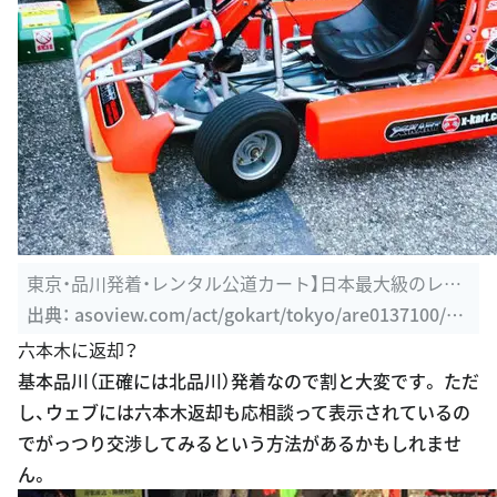
東京・品川発着・レンタル公道カート】日本最大級のレン
タル公道カート ...
出典：
asoview.com/act/gokart/tokyo/are0137100/pl
n3000015499
六本木に返却？
基本品川（正確には北品川）発着なので割と大変です。 ただ
し、ウェブには六本木返却も応相談って表示されているの
でがっつり交渉してみるという方法があるかもしれませ
ん。