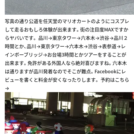
写真の通り公道を任天堂のマリオカートのようにコスプレ
して走るおもしろ体験が出来ます。街の注目度MAXですか
らヤバいです。 品川→東京タワー→六本木→渋谷→品川２
時間とか、品川→東京タワー→六本木→渋谷→表参道→レ
インボーブリッジ→お台場3時間とかツアーをすることが
出来ます。免許がある外国人なら絶対喜びますね。六本木
は通りますが品川発着なのでそこが難点。Facebookにレ
ビューを書くと料金が安くなったりします。 予約はこちら
→