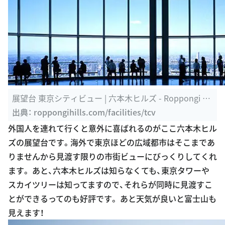
展望台 東京シティビュー | 六本木ヒルズ - Roppongi Hil
ls
出典：
roppongihills.com/facilities/tcv
外国人を連れて行くと意外に喜ばれるのがここ六本木ヒル
ズの展望台です。海外で東京ほどの広域都市はそこまであ
りませんから見渡す限りの市街ビューにびっくりしてくれ
ます。 あと、六本木ヒルズは知らなくても、東京タワーや
スカイツリーは知ってますので、それらが同時に見渡すこ
とができるってのも好評です。 あと天気が良いと富士山も
見えます！