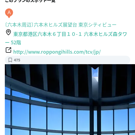
A
〔六本木周辺〕六本木ヒルズ展望台 東京シティビュー
東京都港区六本木６丁目１０-１ 六本木ヒルズ森タワ
ー 52階
http://www.roppongihills.com/tcv/jp/
475