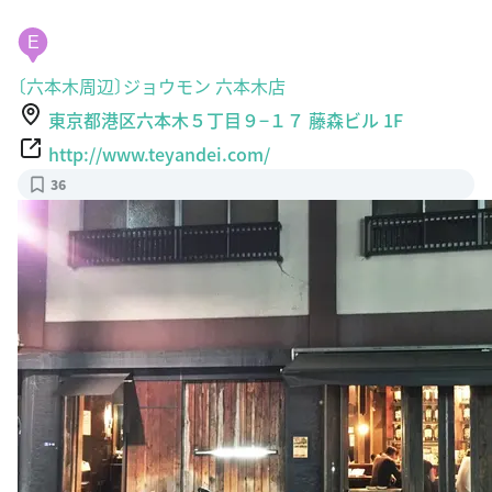
E
〔六本木周辺〕ジョウモン 六本木店
東京都港区六本木５丁目９−１７ 藤森ビル 1F
http://www.teyandei.com/
36