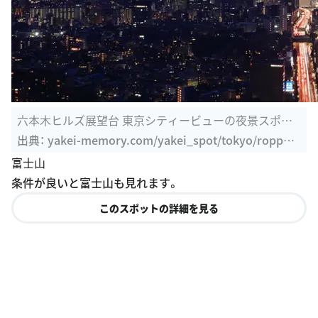
六本木ヒルズ展望台 東京シティービューの夜景スポッ
ト情報 | Yakei ...
出典：
yakei-memory.com/yakei_spot/tokyo/roppon
gihills
富士山
条件が良いと富士山も見れます。
このスポットの詳細を見る