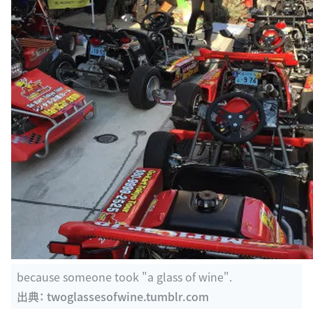
because someone took "a glass of wine".
出典：
twoglassesofwine.tumblr.com