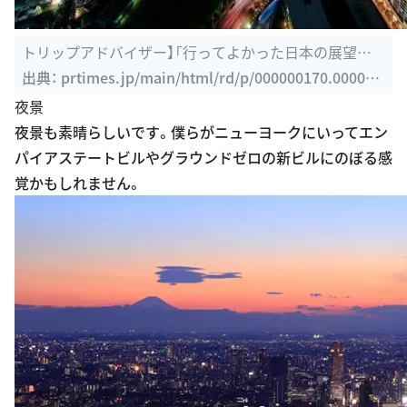
トリップアドバイザー】「行ってよかった日本の展望ス
ポット 2013」 を ...
出典：
prtimes.jp/main/html/rd/p/000000170.000001
853.html
夜景
夜景も素晴らしいです。僕らがニューヨークにいってエン
パイアステートビルやグラウンドゼロの新ビルにのぼる感
覚かもしれません。