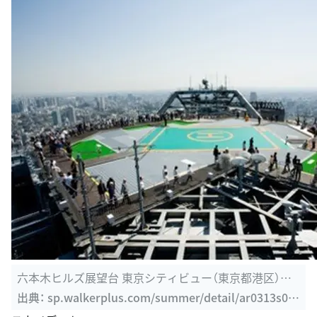
六本木ヒルズ展望台 東京シティビュー（東京都港区）｜
夏イベント満載 ...
出典：
sp.walkerplus.com/summer/detail/ar0313s05
623