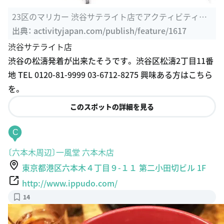
23区のマリカー 渋谷サテライト店でアクティビティ体
験を予約 ...
出典：
activityjapan.com/publish/feature/1617
渋谷サテライト店
渋谷の松濤発着が出来たそうです。 渋谷区松濤2丁目11番
地 TEL 0120-81-9999 03-6712-8275 興味ある方はこちら
を。
このスポットの詳細を見る
C
〔六本木周辺〕一風堂 六本木店
東京都港区六本木４丁目９-１１ 第二小田切ビル 1F
http://www.ippudo.com/
14