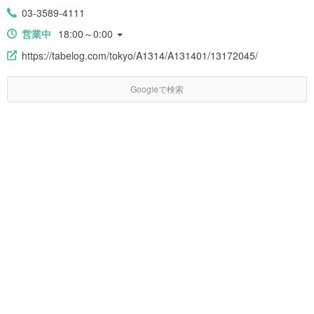
03-3589-4111
営業中
18:00～0:00
https://tabelog.com/tokyo/A1314/A131401/13172045/
Googleで検索