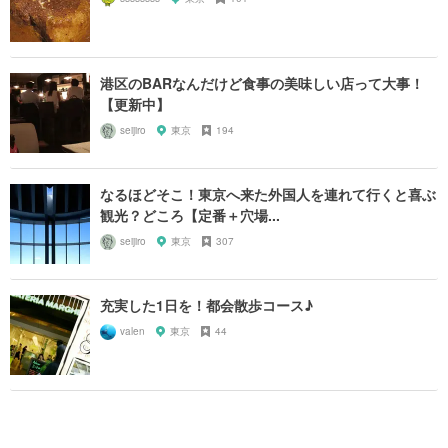
港区のBARなんだけど食事の美味しい店って大事！
【更新中】
seijiro
東京
194
なるほどそこ！東京へ来た外国人を連れて行くと喜ぶ
観光？どころ【定番＋穴場...
seijiro
東京
307
充実した1日を！都会散歩コース♪
valen
東京
44