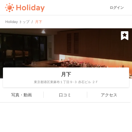
ログイン
Holiday トップ
月下
月下
東京都港区東麻布１丁目９-３ 赤石ビル ２Ｆ
写真・動画
口コミ
アクセス