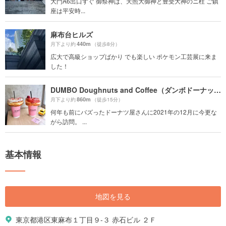
大門A6出口すぐ 御祭神は、天照大御神と豊受大神のニ柱 ご鎮
座は平安時...
麻布台ヒルズ
440m
月下より約
（徒歩8分）
広大で高級ショップばかり でも楽しい ポケモン工芸展に来ま
した！
DUMBO Doughnuts and Coffee（ダンボドーナッツ＆コーヒー）
860m
月下より約
（徒歩15分）
何年も前にバズったドーナツ屋さんに2021年の12月に今更な
がら訪問。 ...
基本情報
地図を見る
東京都港区東麻布１丁目９-３ 赤石ビル ２Ｆ