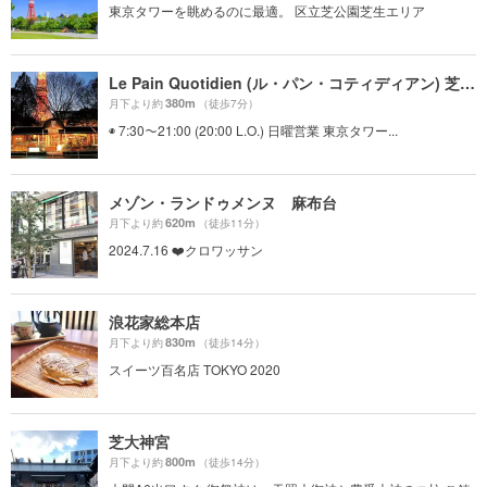
東京タワーを眺めるのに最適。 区立芝公園芝生エリア
Le Pain Quotidien (ル・パン・コティディアン) 芝公園店
380m
月下より約
（徒歩7分）
◉ 7:30～21:00 (20:00 L.O.) 日曜営業 東京タワー...
メゾン・ランドゥメンヌ 麻布台
620m
月下より約
（徒歩11分）
2024.7.16 ❤️クロワッサン
浪花家総本店
830m
月下より約
（徒歩14分）
スイーツ百名店 TOKYO 2020
芝大神宮
800m
月下より約
（徒歩14分）