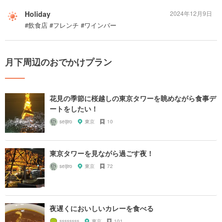
Holiday
2024年12月9日
#飲食店 #フレンチ #ワインバー
月下周辺のおでかけプラン
花見の季節に桜越しの東京タワーを眺めながら食事デ
ートをしたい！
seijiro
東京
10
東京タワーを見ながら過ごす夜！
seijiro
東京
72
夜遅くにおいしいカレーを食べる
ssssssss
東京
101