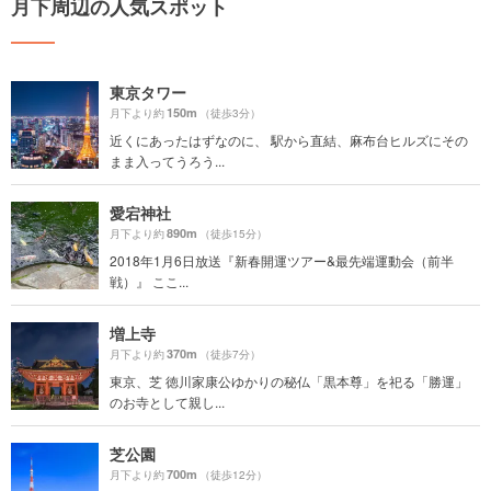
月下周辺の人気スポット
東京タワー
150m
月下より約
（徒歩3分）
近くにあったはずなのに、 駅から直結、麻布台ヒルズにその
まま入ってうろう...
愛宕神社
890m
月下より約
（徒歩15分）
2018年1月6日放送『新春開運ツアー&最先端運動会（前半
戦）』 ここ...
増上寺
370m
月下より約
（徒歩7分）
東京、芝 徳川家康公ゆかりの秘仏「黒本尊」を祀る「勝運」
のお寺として親し...
芝公園
700m
月下より約
（徒歩12分）