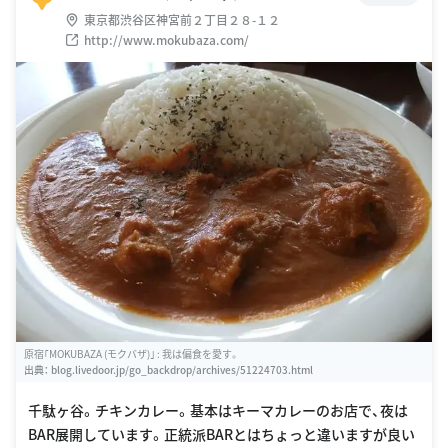
東京都渋谷区神宮前２丁目２８-１２
http://www.mokubaza.com/
原宿｢MOKUBAZA (モクバザ)｣ : 我は偏食を愛す。
出典：
blog.livedoor.jp/go_backdrop/archives/51224703.html
千駄ヶ谷。チキンカレー。基本はキーマカレーのお店で、夜は
BAR展開しています。正統派BARとはちょっと違いますが良い