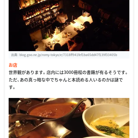
出典：
blog.goo.ne.jp/romy-tokyo/e/7318ff941fef1ba65dd47f139f33405b
お店
世界観があります。店内には3000冊程の書籍が有るそうです。
ただ、あの真っ暗な中でちゃんと本読める人いるのかは謎で
す。