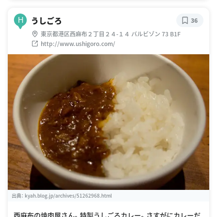
うしごろ
H
36
東京都港区西麻布２丁目２４-１４ バルビゾン 73 B1F
http://www.ushigoro.com/
出典：
kyah.blog.jp/archives/51262968.html
西麻布の焼肉屋さん。特製うしごろカレー。さすがにカレーだ