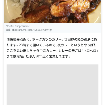
ゴツホ :: Shopcard.me
出典：
shopcard.me/card/40653/en?im=g4
淡島交差点近く。ポークカツのカリー。世田谷の陸の孤島にあ
ります。23時まで開いているので、夜カレーというとやっぱり
ここを思い出しちゃう中毒カレー。カレーの辛さは「ヘロヘロ」
まで数段階。たぶん50年近く営業してます。