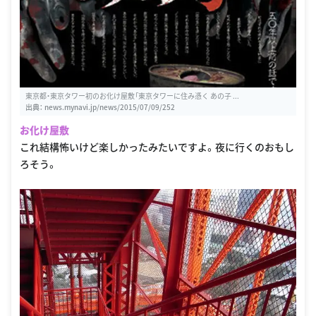
東京都・東京タワー初のお化け屋敷「東京タワーに住み憑く あの子 ...
出典：
news.mynavi.jp/news/2015/07/09/252
お化け屋敷
これ結構怖いけど楽しかったみたいですよ。夜に行くのおもし
ろそう。