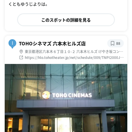
くともゆうじよりは。
このスポットの詳細を見る
TOHOシネマズ 六本木ヒルズ店
I
88
東京都港区六本木６丁目１０-２ 六本木ヒルズ けやき坂コンプ
レックス
https://hlo.tohotheater.jp/net/schedule/009/TNPI2000J0
1.do