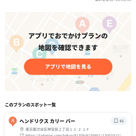
このプランのスポット一覧
ヘンドリクス カリー バー
A
61
東京都渋谷区神宮前２丁目１３-２ １Ｆ
https://tabelog.com/tokyo/A1309/A130901/13007422/