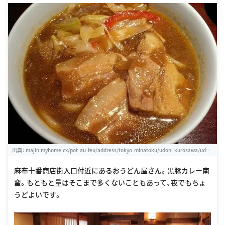
出典：
majin.myhome.cx/pot-au-feu/address/tokyo-minatoku/udon_kurosawa/udon
_kurosawa-kurobuta_curry_nanban_udon.html
麻布十番商店街入口付近にあるおうどん屋さん。黒豚カレー南
蛮。もともと量はそこまで多くないこともあって、夜でもちょ
うどよいです。