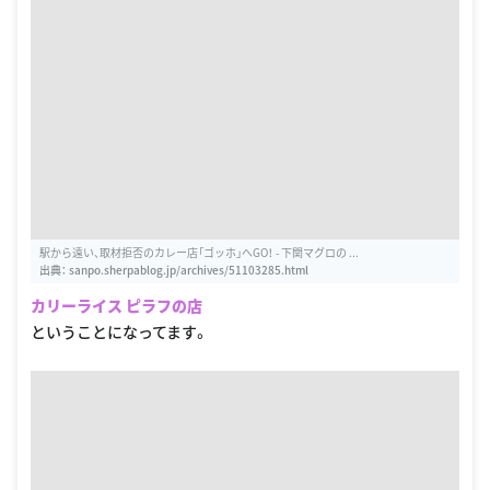
駅から遠い、取材拒否のカレー店「ゴッホ」へGO！ - 下関マグロの ...
出典：
sanpo.sherpablog.jp/archives/51103285.html
カリーライス ピラフの店
ということになってます。