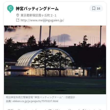
神宮バッティングドーム
C
16
東京都新宿区霞ヶ丘町２-１
http://www.meijijingugaien.jp/
明治神宮外苑打撃練習場 “神宮バッティングドーム”｜日建設計
出典：
nikken.co.jp/ja/projects/T970337.html