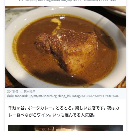
食べ歩き.jp: 検索結果
出典：
tabearuki.jp/mt/mt-search.cgi?blog_id=1&tag=%E3%82%AB%E3%83%AC%E
3%83%BC&limit=20
千駄ヶ谷。ポークカレー。とろとろ。楽しいお店です。夜はカ
レー食べながらワイン。いつも混んでる人気店。