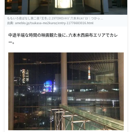
ももいろ夜ばなし第二夜『玄冬』2.19TOHOｼﾈﾏｽﾞ六本木ﾋﾙｽﾞLV｜つかっ ...
出典：
ameblo.jp/tsukasa-mo2kuroz/entry-11776683016.html
中途半端な時間の映画観た後に、六本木西麻布エリアでカレ
ー。