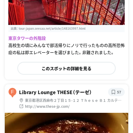
出典：
tour-japan.seesaa.net/article/148163997.html
東京タワーの外階段
高校生の頃にみんなで部活帰りにノリで行ったものの高所恐怖
症の私は即エレベーターを選びました。非難されました。
このスポットの詳細を見る
Library Lounge THESE（テーゼ）
F
57
東京都港区西麻布２丁目１５-１２ Ｔｈｅｓｅ Ｂ１ カルテッ
トビル 1F
http://www.these-jp.com/