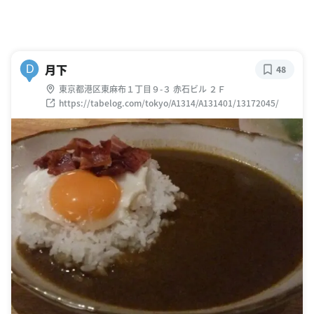
月下
D
48
東京都港区東麻布１丁目９-３ 赤石ビル ２Ｆ
https://tabelog.com/tokyo/A1314/A131401/13172045/