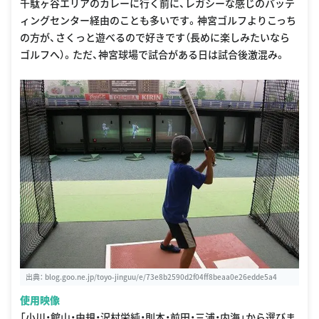
千駄ヶ谷エリアのカレーに行く前に、レガシーな感じのバッテ
ィングセンター経由のことも多いです。神宮ゴルフよりこっち
の方が、さくっと遊べるので好きです（長めに楽しみたいなら
ゴルフへ）。ただ、神宮球場で試合がある日は試合後激混み。
出典：
blog.goo.ne.jp/toyo-jinguu/e/73e8b2590d2f04ff8beaa0e26edde5a4
使用映像
「小川・館山・由規・沢村栄純・則本・前田・三浦・内海」から選びま