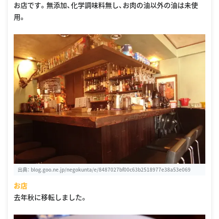
お店です。無添加、化学調味料無し、お肉の油以外の油は未使
用。
出典：
blog.goo.ne.jp/negokunta/e/8487027bf00c63b2518977e38a53e069
お店
去年秋に移転しました。