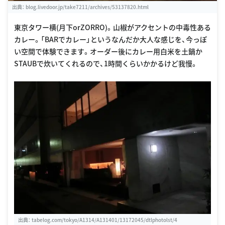
出典：
blog.livedoor.jp/take7211/archives/53137820.html
東京タワー横(月下orZORRO)。山椒がアクセントの中毒性ある
カレー。「BARでカレー」というなんだか大人な感じを、今っぽ
い空間で体験できます。オーダー後にカレー用白米を土鍋か
STAUBで炊いてくれるので、1時間くらいかかるけど我慢。
出典：
tabelog.com/tokyo/A1314/A131401/13172045/dtlphotolst/4