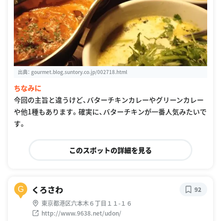
出典：
gourmet.blog.suntory.co.jp/002718.html
ちなみに
今回の主旨と違うけど、バターチキンカレーやグリーンカレー
や他1種もあります。確実に、バターチキンが一番人気みたいで
す。
このスポットの詳細を見る
くろさわ
G
92
東京都港区六本木６丁目１１-１６
http://www.9638.net/udon/