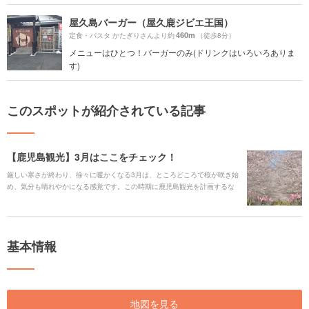
屋久島バーガー（屋久鹿ジビエ王国）
460m
定食・パスタ かたぎりさんより約
（徒歩8分）
メニューはひとつ！バーガーのみ(ドリンクはいろいろありま
す)
このスポットが紹介されている記事
【鹿児島観光】3月はここをチェック！
厳しい寒さが終わり、徐々に暖かくなる3月は、ところどころで桜が咲き始
め、気分も晴れやかになる感覚です。この時期に鹿児島観光を計画するな
ら、ぜひプランの参考にしてみてください。
基本情報
地図を見る