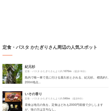
定食・パスタ かたぎりさん周辺の人気スポット
紀元杉
1070m
定食・パスタ かたぎりさんより約
（徒歩18分）
島内で唯一車で見に行ける屋久杉とされる、紀元杉。 標高約1,
200m地点...
いその香り
540m
定食・パスタ かたぎりさんより約
（徒歩9分）
昼食は地元の魚を。定食はどれも2000円前後で少しします
が、味の方は文句なし。