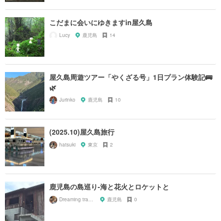
こだまに会いにゆきますin屋久島
Lucy
鹿児島
14
屋久島周遊ツアー「やくざる号」1日プラン体験記🚌
🌿
Jurinko
鹿児島
10
(2025.10)屋久島旅行
hatsuki
東京
2
鹿児島の島巡り-海と花火とロケットと
Dreaming traveler
鹿児島
0