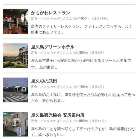
かもがわレストラン
1050m
定食・パスタ かたぎりさんより約
（徒歩18分）
島内のファミリーレストラン。 ファミレスと言っても、よく
町中にあるファミ...
屋久島グリーンホテル
380m
定食・パスタ かたぎりさんより約
（徒歩7分）
屋久島空港✈️から安房に向かう途中にあるリゾートホテルで
す。 島の東部...
屋久杉の武田
100m
定食・パスタ かたぎりさんより約
（徒歩2分）
屋久島のお土産に、屋久杉を使った商品が欲しいなぁって思っ
たら、箸からお盆...
屋久島観光協会 安房案内所
890m
定食・パスタ かたぎりさんより約
（徒歩15分）
屋久島のことを調べ尽くして行ったのですが、島の情報は少な
く、調べきれない...