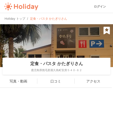
ログイン
Holiday トップ
定食・パスタ かたぎりさん
定食・パスタ かたぎりさん
鹿児島県熊毛郡屋久島町安房５４０-６２
写真・動画
口コミ
アクセス