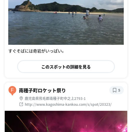
すぐそばには奇岩がいっぱい。
このスポットの詳細を見る
南種子町ロケット祭り
F
5
鹿児島県熊毛郡南種子町中之上2793-1
http://www.kagoshima-kankou.com/s/spot/20323/