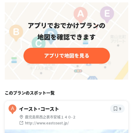
このプランのスポット一覧
イースト・コースト
A
9
鹿児島県西之表市安城１４０-２
http://www.eastcoast.jp/