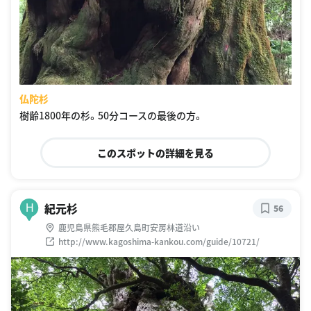
仏陀杉
樹齢1800年の杉。50分コースの最後の方。
このスポットの詳細を見る
紀元杉
H
56
鹿児島県熊毛郡屋久島町安房林道沿い
http://www.kagoshima-kankou.com/guide/10721/