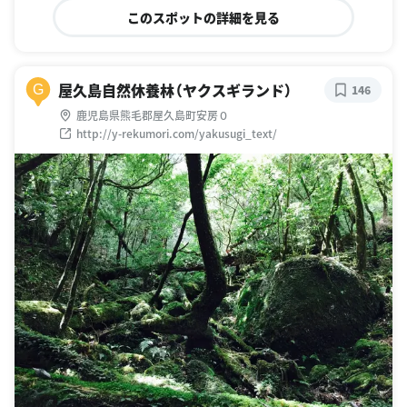
このスポットの詳細を見る
屋久島自然休養林（ヤクスギランド）
G
146
鹿児島県熊毛郡屋久島町安房０
http://y-rekumori.com/yakusugi_text/