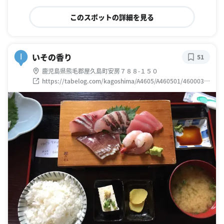
このスポットの詳細を見る
いその香り
I
51
鹿児島県熊毛郡屋久島町安房７８８-１５０
https://tabelog.com/kagoshima/A4605/A460501/4600033
4/