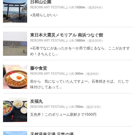
日和山公園
1430m
REBORN ART FESTIVALより約
（徒歩24分）
⭐︎見晴らしがいい
東日本大震災メモリアル 南浜つなぐ館
1880m
REBORN ART FESTIVALより約
（徒歩32分）
⭐︎石巻でなにがあったかを一か所で感じるなら、ここがおすす
め！きちんとし...
藤や食堂
300m
REBORN ART FESTIVALより約
（徒歩6分）
前から 気になっていたんですよー。石巻焼きそば。 だしで
味付けしてあって...
友福丸
700m
REBORN ART FESTIVALより約
（徒歩12分）
五色丼！このボリューム新鮮さで1500円
天然温泉元湯 元気の湯