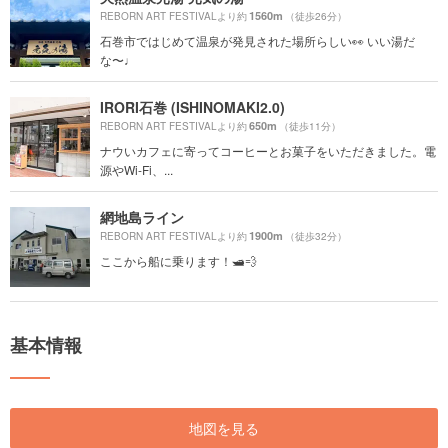
1560m
REBORN ART FESTIVALより約
（徒歩26分）
石巻市ではじめて温泉が発見された場所らしい👀 いい湯だ
な〜♩
IRORI石巻 (ISHINOMAKI2.0)
650m
REBORN ART FESTIVALより約
（徒歩11分）
ナウいカフェに寄ってコーヒーとお菓子をいただきました。電
源やWi-Fi、...
網地島ライン
1900m
REBORN ART FESTIVALより約
（徒歩32分）
ここから船に乗ります！🛥💨
基本情報
地図を見る