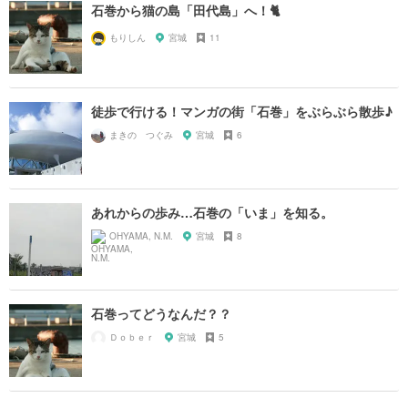
石巻から猫の島「田代島」へ！🐈
もりしん
宮城
11
徒歩で行ける！マンガの街「石巻」をぶらぶら散歩♪
まきの つぐみ
宮城
6
あれからの歩み…石巻の「いま」を知る。
OHYAMA, N.M.
宮城
8
石巻ってどうなんだ？？
Ｄｏｂｅｒ
宮城
5