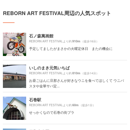
REBORN ART FESTIVAL周辺の人気スポット
石ノ森萬画館
910m
REBORN ART FESTIVALより約
（徒歩16分）
予定してましたがまさかの火曜定休日 またの機会に
いしのまき元気いちば
810m
REBORN ART FESTIVALより約
（徒歩14分）
お昼ごはんに旦那さんが好きなウニを食べてほしくて ウニパ
スタや金華サバ定...
石巻駅
60m
REBORN ART FESTIVALより約
（徒歩1分）
せっかくなので石巻の街ブラ