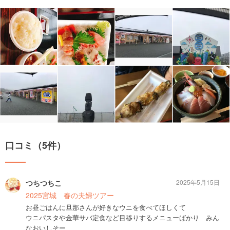
口コミ（5件）
つちつちこ
2025年5月15日
2025宮城 春の夫婦ツアー
お昼ごはんに旦那さんが好きなウニを食べてほしくて
ウニパスタや金華サバ定食など目移りするメニューばかり みん
なおいしそー