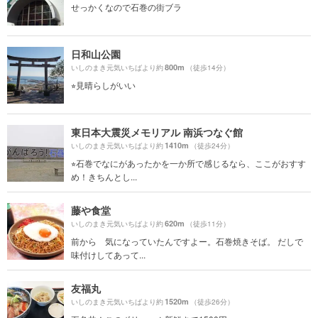
せっかくなので石巻の街ブラ
日和山公園
800m
いしのまき元気いちばより約
（徒歩14分）
⭐︎見晴らしがいい
東日本大震災メモリアル 南浜つなぐ館
1410m
いしのまき元気いちばより約
（徒歩24分）
⭐︎石巻でなにがあったかを一か所で感じるなら、ここがおすす
め！きちんとし...
藤や食堂
620m
いしのまき元気いちばより約
（徒歩11分）
前から 気になっていたんですよー。石巻焼きそば。 だしで
味付けしてあって...
友福丸
1520m
いしのまき元気いちばより約
（徒歩26分）