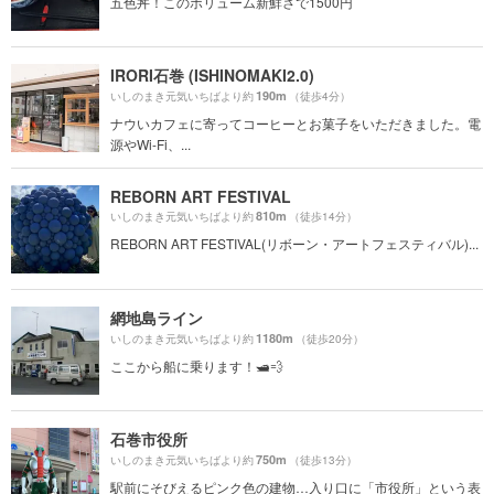
五色丼！このボリューム新鮮さで1500円
IRORI石巻 (ISHINOMAKI2.0)
190m
いしのまき元気いちばより約
（徒歩4分）
ナウいカフェに寄ってコーヒーとお菓子をいただきました。電
源やWi-Fi、...
REBORN ART FESTIVAL
810m
いしのまき元気いちばより約
（徒歩14分）
REBORN ART FESTIVAL(リボーン・アートフェスティバル)...
網地島ライン
1180m
いしのまき元気いちばより約
（徒歩20分）
ここから船に乗ります！🛥💨
石巻市役所
750m
いしのまき元気いちばより約
（徒歩13分）
駅前にそびえるピンク色の建物…入り口に「市役所」という表