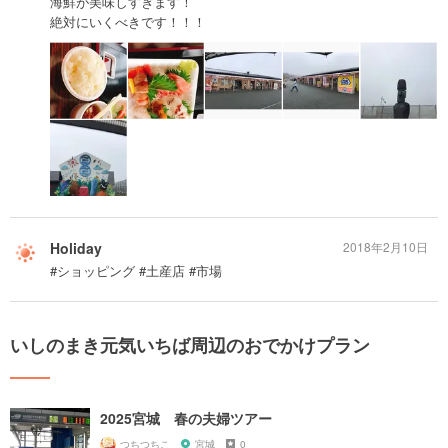
海鮮が美味しすぎます！
絶対にいくべきです！！！
Holiday
2018年2月10日
#ショッピング #土産店 #市場
いしのまき元気いちば周辺のおでかけプラン
2025宮城 春の夫婦ツアー
つちつちこ
宮城
0