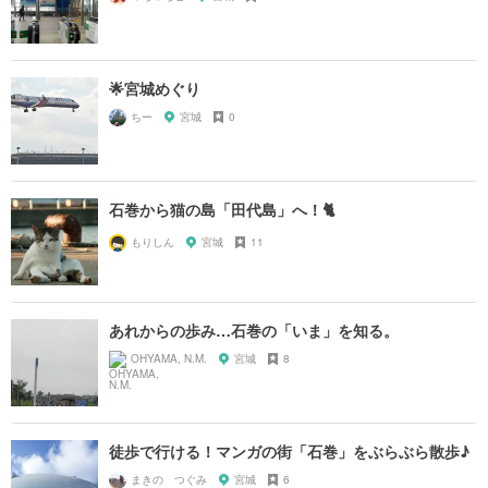
🌟宮城めぐり
ちー
宮城
0
石巻から猫の島「田代島」へ！🐈
もりしん
宮城
11
あれからの歩み…石巻の「いま」を知る。
OHYAMA, N.M.
宮城
8
徒歩で行ける！マンガの街「石巻」をぶらぶら散歩♪
まきの つぐみ
宮城
6