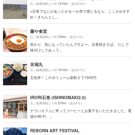
1410m
石ノ森萬画館より約
（徒歩24分）
⭐︎石巻でなにがあったかを一か所で感じるなら、ここがおすす
め！きちんとし...
藤や食堂
720m
石ノ森萬画館より約
（徒歩13分）
前から 気になっていたんですよー。石巻焼きそば。 だしで
味付けしてあって...
友福丸
1610m
石ノ森萬画館より約
（徒歩27分）
五色丼！このボリューム新鮮さで1500円
IRORI石巻 (ISHINOMAKI2.0)
270m
石ノ森萬画館より約
（徒歩5分）
ナウいカフェに寄ってコーヒーとお菓子をいただきました。電
源やWi-Fi、...
REBORN ART FESTIVAL