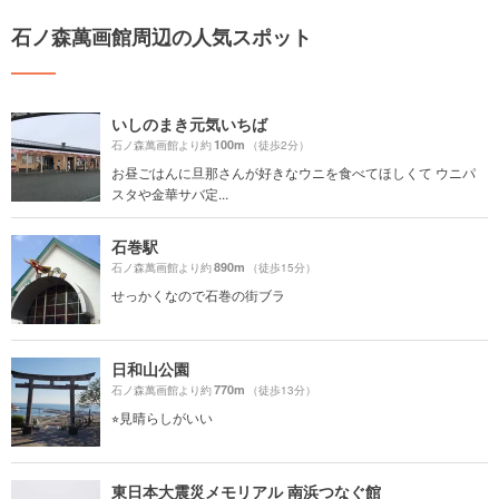
石ノ森萬画館周辺の人気スポット
いしのまき元気いちば
100m
石ノ森萬画館より約
（徒歩2分）
お昼ごはんに旦那さんが好きなウニを食べてほしくて ウニパ
スタや金華サバ定...
石巻駅
890m
石ノ森萬画館より約
（徒歩15分）
せっかくなので石巻の街ブラ
日和山公園
770m
石ノ森萬画館より約
（徒歩13分）
⭐︎見晴らしがいい
東日本大震災メモリアル 南浜つなぐ館