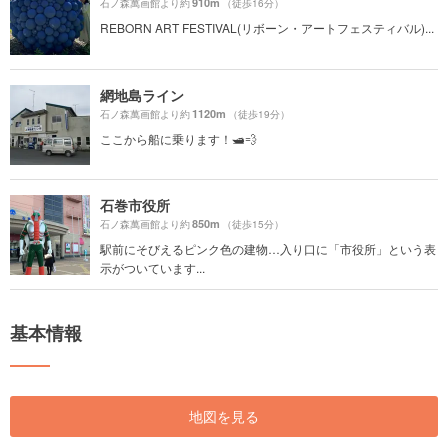
910m
石ノ森萬画館より約
（徒歩16分）
REBORN ART FESTIVAL(リボーン・アートフェスティバル)...
網地島ライン
1120m
石ノ森萬画館より約
（徒歩19分）
ここから船に乗ります！🛥💨
石巻市役所
850m
石ノ森萬画館より約
（徒歩15分）
駅前にそびえるピンク色の建物…入り口に「市役所」という表
示がついています...
基本情報
地図を見る