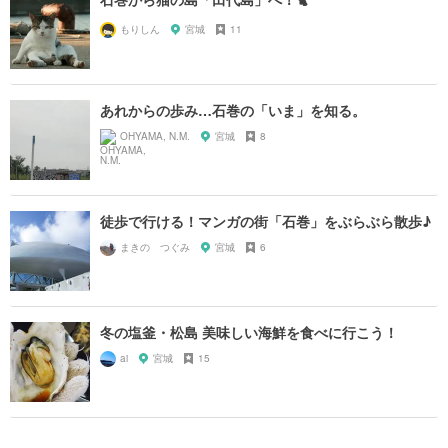
もりしん
宮城
11
あれからの歩み…石巻の「いま」を知る。
OHYAMA, N.M.
宮城
8
徒歩で行ける！マンガの街「石巻」をぶらぶら散歩♪
まきの つぐみ
宮城
6
冬の塩釜・松島 美味しい海鮮を食べに行こう！
ai
宮城
15