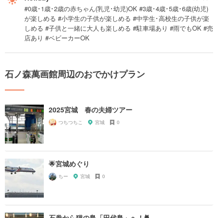
#0歳･1歳･2歳の赤ちゃん(乳児･幼児)OK #3歳･4歳･5歳･6歳(幼児)
が楽しめる #小学生の子供が楽しめる #中学生･高校生の子供が楽
しめる #子供と一緒に大人も楽しめる #駐車場あり #雨でもOK #売
店あり #ベビーカーOK
石ノ森萬画館周辺のおでかけプラン
2025宮城 春の夫婦ツアー
つちつちこ
宮城
0
🌟宮城めぐり
ちー
宮城
0
石巻から猫の島「田代島」へ！🐈