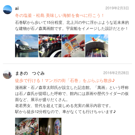
ai
2019年2月3日
冬の塩釜・松島 美味しい海鮮を食べに行こう！
石巻駅から歩いて15分程度、北上川の中に浮かぶような近未来的
な建物が石ノ森萬画館です。宇宙船をイメージした設計だとか！
まきの つぐみ
2016年2月28日
徒歩で行ける！マンガの街「石巻」をぶらぶら散歩♪
漫画家・石ノ森章太郎氏が設立した記念館。「萬画」という呼称
は石ノ森氏が提唱した呼称で、館内には原画や歴代ライダーの仮
面など、展示が盛りだくさん。
老若男女、世代を超えて楽しめる充実の展示内容です。
駅から徒歩12分程なので、車がなくても行けちゃいます♪