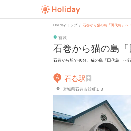
user
pin
tel
time
Holiday トップ
石巻から猫の島「田代島」へ！
宮城
date
child
solitary
石巻から猫の島「
tokyo
kanagawa
osaka
石巻から船で40分、猫の島「田代島」へ
石巻駅
A
宮城県石巻市穀町１３