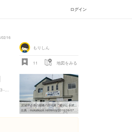
ログイン
/02/16
general
railroad
train
comic
mountain
sports
fishing
bbq
fashion
tradition
music
baby
camera
amusement
aquarium
sea
ball
baer
store
park
もりしん
11
地図をみる
宮城県石巻市門脇町３丁目３-１-１９
宮城県石巻の猫島の田代島で癒やしを求める。田代島への行き方や猫が ...
28.522 px
出典：
mukaikaze.net/entry/2016/09/07/221340