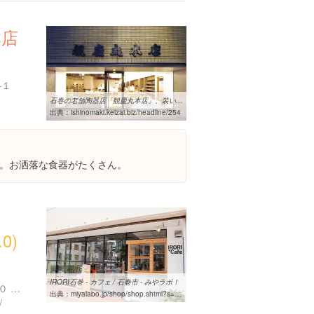
本店
-１
石巻の老舗陶器店「観慶丸本店」、装い新たに－クラフト関連の展示も ...
出典：
ishinomaki.keizai.biz/headline/254
。お洒落な食器がたくさん。
0)
IRORI石巻 - カフェ / 石巻市 - みやラボ！
宮城県石巻市中央２丁目１０ 中央2丁目10-2 新田屋ビル1F
出典：
miyalabo.jp/shop/shop.shtml?s=7373
/