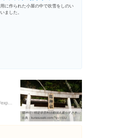
猫用に作られた小屋の中で吹雪をしのい
でいました。
https://www.instagram.com/explore/locations/408332502695303
猫神社 - 特定非営利活動法人暮らすさき | 特定非営利活動法人暮らすさき
出典：
kurasusaki.com/?p=1532