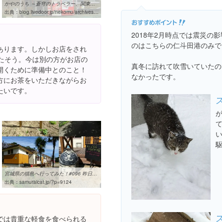
かやのうち ～蒼穹のトラベラー、関東・西日本の旅～ : 猫屋敷と田代島 ...
出典：
blog.livedoor.jp/nekomu/archives/51119014.html
2018年2月時点では震災の
のはこちらの仁斗田港のみで
あります。しかしお店をされ
したそう。今は別の方がお店の
真冬に訪れて吹雪いていたの
開くために準備中とのこと！
なかったです。
方にお茶をいただきながらお
たいです。
駆
宮城県の猫島へ行ってみた！#096 昨日キャットフード納付したところ ...
出典：
samuraicat.jp/?p=9124
では貴重な軽食を食べられる