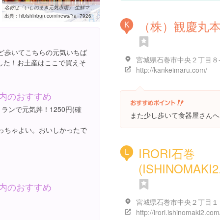
名称は「いしのまき元気市場」 生鮮マーケット6月30日開設 - 石巻日日新聞
出典：
hibishinbun.com/news/?a=7926
（株）観慶丸
K
ほど歩いてこちらの元気いちば
宮城県石巻市中央２丁目８
した！お土産はここで買えそ
http://kankeimaru.com/
内のおすすめ
ランで元気丼！1250円(確
また少し歩いて食器屋さんへ
っちゃよい。おいしかったで
IRORI石巻
L
(ISHINOMAKI2.
内のおすすめ
http://irori.ishinomaki2.com