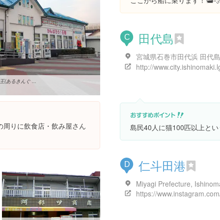
ここから船に乗ります！🛥💨
田代島
C
宮城県石巻市田代浜 田代
http://www.city.ishinomaki.lg
あるきんぐ ...
の周りに飲食店・飲み屋さん
島民40人に猫100匹以上と
仁斗田港
D