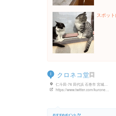
スポット
クロネコ堂
I
仁斗田-76 田代浜 石巻市 宮城県 日本
https://www.twitter.com/kuronekotashiro