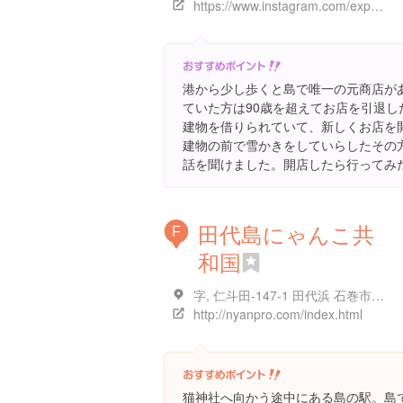
https://www.instagram.com/explore/locations/547454025284830
港から少し歩くと島で唯一の元商店が
ていた方は90歳を超えてお店を引退
建物を借りられていて、新しくお店を
建物の前で雪かきをしていらしたその
話を聞けました。開店したら行ってみ
田代島にゃんこ共
F
和国
字, 仁斗田-147-1 田代浜 石巻市 宮城県 日本
http://nyanpro.com/index.html
猫神社へ向かう途中にある島の駅。島