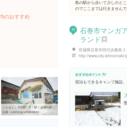
島の駅から歩いて少しのとこ
のでここまでは行きませんで
内のおすすめ
石巻市マンガ
H
ランド
宮城県石巻市田代浜敷島２
宿泊もできるキャンプ施設。
いたるところに猫！猫！猫！ 石巻の田代島に行ってきた（後編） | 仙臺 ...
出典：
s-iroha.jp/article/2602