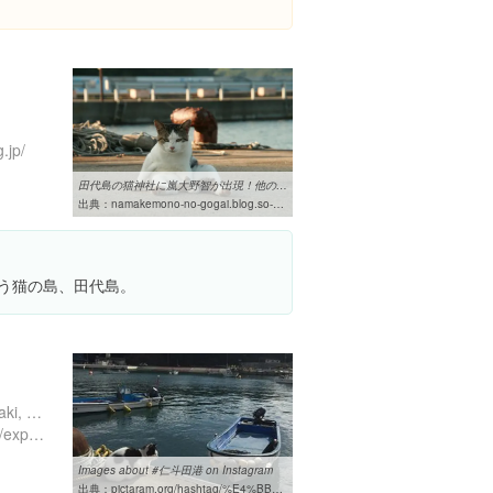
島
.jp/
田代島の猫神社に嵐大野智が出現！他のメンバーも東北ロケへ！
出典：
namakemono-no-gogai.blog.so-net.ne.jp/2015-10-10
いう猫の島、田代島。
Miyagi Prefecture, Ishinomaki, Okaidominami, 5 Chome-3, 38°17'40. 141°25'35.
https://www.instagram.com/explore/locations/190712715143199
Images about #仁斗田港 on Instagram
出典：
pictaram.org/hashtag/%E4%BB%81%E6%96%97%E7%94%B0%E6%B8%AF