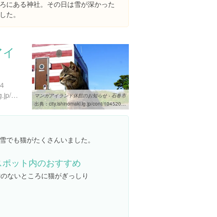
ろにある神社。その日は雪が深かった
した。
アイ
４
http://www.city.ishinomaki.lg.jp/syougaku/manga/ilandindex2.jsp
マンガアイランド休館のお知らせ - 石巻市
出典：
city.ishinomaki.lg.jp/cont/10452000b/-kanko/-kankomap/d0040/20130224150619.html
雪でも猫がたくさんいました。
スポット内のおすすめ
雪のないところに猫がぎっしり