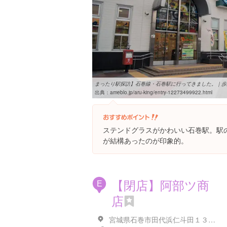
まったり駅探訪】石巻線・石巻駅に行ってきました。｜歩王(
出典：
ameblo.jp/aru-king/entry-12273499922.html
ステンドグラスがかわいい石巻駅。駅
が結構あったのが印象的。
【閉店】阿部ツ商
E
店
宮城県石巻市田代浜仁斗田１３-２