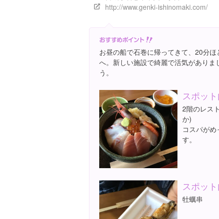
http://www.genki-ishinomaki.com/
お昼の船で石巻に帰ってきて、20分
へ。新しい施設で綺麗で活気がありま
う。
スポット
2階のレスト
か)
コスパがめ
す。
スポット
牡蠣串