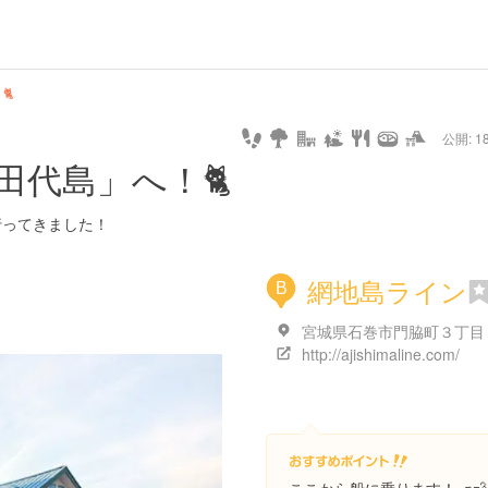
url
guide
hot
type
star
camera
home
settings
profile
print
rank
mail
lock
calendar
access
🐈
公開: 18
pet
drive
walking
cycling
nature
stroll
art
camp
history
castle
temple
cafe
gourmet
onsen
outdoor
world
public bath
shopping
田代島」へ！🐈
heritage
kyoto
hyogo
行ってきました！
網地島ライン
B
http://ajishimaline.com/