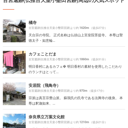
橘寺
1620m
古宮遺跡(伝推古天皇小墾田宮跡)より約
（徒歩27分）
天台宗の寺院。 正式名称は仏頭山上宮皇院菩提寺。 本尊は聖
徳太子・如意輪...
カフェことだま
1860m
古宮遺跡(伝推古天皇小墾田宮跡)より約
（徒歩31分）
明日香村にあるカフェ🍓 明日香村の素材を使用したこだわり
のランチはとって...
安居院（飛鳥寺）
970m
古宮遺跡(伝推古天皇小墾田宮跡)より約
（徒歩17分）
宗派は真言宗豊山派。 蘇我氏の氏寺である法興寺の後身。 本
尊は釈迦如来、...
奈良県立万葉文化館
1210m
古宮遺跡(伝推古天皇小墾田宮跡)より約
（徒歩21分）