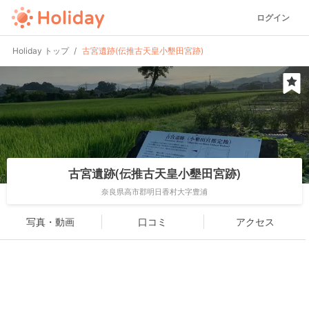
ログイン
Holiday トップ
古宮遺跡(伝推古天皇小墾田宮跡)
古宮遺跡(伝推古天皇小墾田宮跡)
奈良県高市郡明日香村大字豊浦
写真・動画
口コミ
アクセス