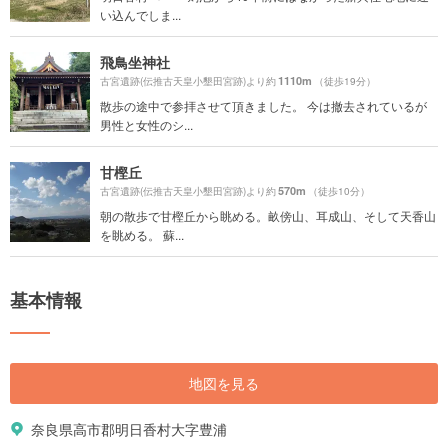
い込んでしま...
飛鳥坐神社
1110m
古宮遺跡(伝推古天皇小墾田宮跡)より約
（徒歩19分）
散歩の途中で参拝させて頂きました。 今は撤去されているが
男性と女性のシ...
甘樫丘
570m
古宮遺跡(伝推古天皇小墾田宮跡)より約
（徒歩10分）
朝の散歩で甘樫丘から眺める。畝傍山、耳成山、そして天香山
を眺める。 蘇...
基本情報
地図を見る
奈良県高市郡明日香村大字豊浦