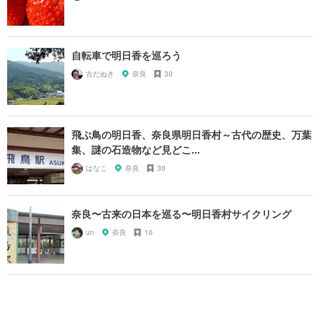
自転車で明日香を巡ろう
古だぬき
奈良
30
飛ぶ鳥の明日香、奈良県明日香村～古代の歴史、万葉
集、謎の石造物など見どこ...
はなこ
奈良
30
奈良〜古来の日本を巡る〜明日香村サイクリング
un
奈良
10