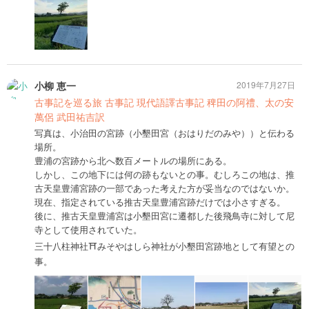
小柳 恵一
2019年7月27日
古事記を巡る旅 古事記 現代語譯古事記 稗田の阿禮、太の安
萬侶 武田祐吉訳
写真は、小治田の宮跡（小墾田宮（おはりだのみや））と伝わる
場所。
豊浦の宮跡から北へ数百メートルの場所にある。
しかし、この地下には何の跡もないとの事。むしろこの地は、推
古天皇豊浦宮跡の一部であった考えた方が妥当なのではないか。
現在、指定されている推古天皇豊浦宮跡だけでは小さすぎる。
後に、推古天皇豊浦宮は小墾田宮に遷都した後飛鳥寺に対して尼
寺として使用されていた。
三十八柱神社⛩みそやはしら神社が小墾田宮跡地として有望との
事。