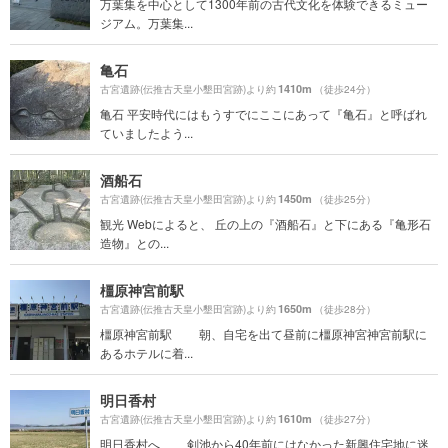
万葉集を中心として1300年前の古代文化を体験できるミュー
ジアム。万葉集...
亀石
1410m
古宮遺跡(伝推古天皇小墾田宮跡)より約
（徒歩24分）
亀石 平安時代にはもうすでにここにあって『亀石』と呼ばれ
ていましたよう...
酒船石
1450m
古宮遺跡(伝推古天皇小墾田宮跡)より約
（徒歩25分）
観光 Webによると、 丘の上の『酒船石』と下にある『亀形石
造物』との...
橿原神宮前駅
1650m
古宮遺跡(伝推古天皇小墾田宮跡)より約
（徒歩28分）
橿原神宮前駅 朝、自宅を出て昼前に橿原神宮神宮前駅に
あるホテルに着...
明日香村
1610m
古宮遺跡(伝推古天皇小墾田宮跡)より約
（徒歩27分）
明日香村へ 剣池から40年前にはなかった新興住宅地に迷