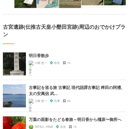
古宮遺跡(伝推古天皇小墾田宮跡)周辺のおでかけプラ
ン
明日香散歩
小柳 恵一
奈良
10
古事記を巡る旅 古事記 現代語譯古事記 稗田の阿禮、
太の安萬侶 武...
小柳 恵一
兵庫
43
万葉の面影をたどる春旅～明日香から橿原〜御所へ
TATSU-.-HINA
奈良
15