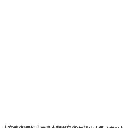
古宮遺跡(伝推古天皇小墾田宮跡)周辺の人気スポット