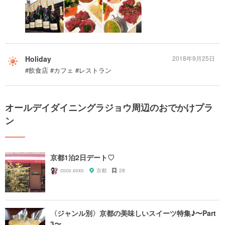
Holiday
2018年9月25日
#飲食店 #カフェ #レストラン
オールデイダイニングラジョウ周辺のおでかけプラ
ン
京都1泊2日デート♡
coco.xoxo
京都
28
〈ジャンル別〉京都の美味しいスイーツ特集♪〜Part
3〜