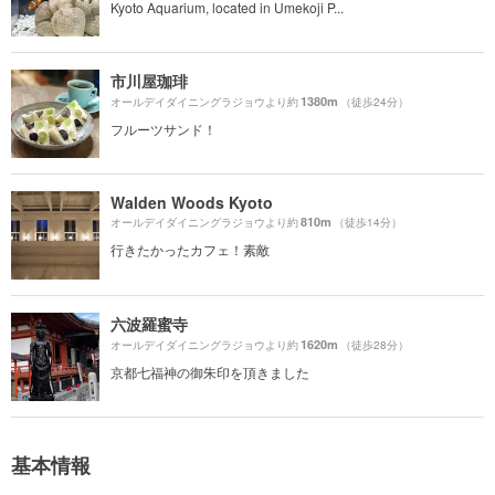
Kyoto Aquarium, located in Umekoji P...
市川屋珈琲
1380m
オールデイダイニングラジョウより約
（徒歩24分）
フルーツサンド！
Walden Woods Kyoto
810m
オールデイダイニングラジョウより約
（徒歩14分）
行きたかったカフェ！素敵
六波羅蜜寺
1620m
オールデイダイニングラジョウより約
（徒歩28分）
京都七福神の御朱印を頂きました
基本情報