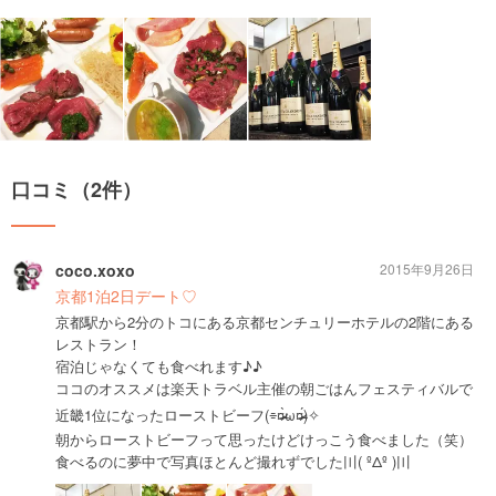
口コミ（2件）
coco.xoxo
2015年9月26日
京都1泊2日デート♡
京都駅から2分のトコにある京都センチュリーホテルの2階にある
レストラン！
宿泊じゃなくても食べれます♪♪
ココのオススメは楽天トラベル主催の朝ごはんフェスティバルで
近畿1位になったローストビーフ(⌯¤̴̶̷̀ω¤̴̶̷́)✧
朝からローストビーフって思ったけどけっこう食べました（笑）
食べるのに夢中で写真ほとんど撮れずでした〣( ºΔº )〣