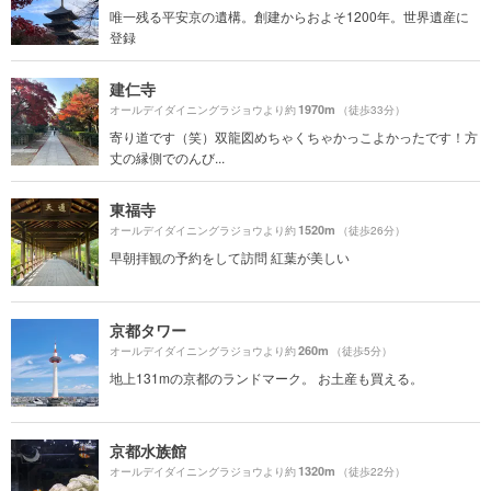
唯一残る平安京の遺構。創建からおよそ1200年。世界遺産に
登録
建仁寺
1970m
オールデイダイニングラジョウより約
（徒歩33分）
寄り道です（笑）双龍図めちゃくちゃかっこよかったです！方
丈の縁側でのんび...
東福寺
1520m
オールデイダイニングラジョウより約
（徒歩26分）
早朝拝観の予約をして訪問 紅葉が美しい
京都タワー
260m
オールデイダイニングラジョウより約
（徒歩5分）
地上131mの京都のランドマーク。 お土産も買える。
京都水族館
1320m
オールデイダイニングラジョウより約
（徒歩22分）