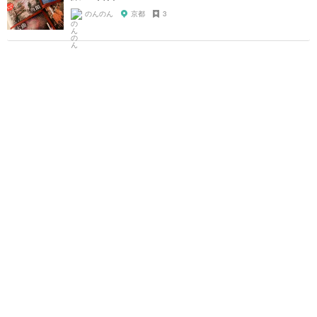
のんのん
京都
3