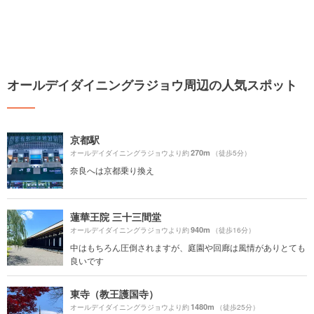
オールデイダイニングラジョウ周辺の人気スポット
京都駅
270m
オールデイダイニングラジョウより約
（徒歩5分）
奈良へは京都乗り換え
蓮華王院 三十三間堂
940m
オールデイダイニングラジョウより約
（徒歩16分）
中はもちろん圧倒されますが、庭園や回廊は風情がありとても
良いです
東寺（教王護国寺）
1480m
オールデイダイニングラジョウより約
（徒歩25分）