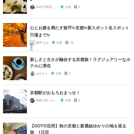
AAA/宇野実彩子推し
京都
6
心とお腹を満たす旅⛩✨京都✨新スポット名スポット
穴場まで✨
藤岡 なお
京都
19
新しさと古さが融合する京都旅！ラグジュアリーなホ
テルに滞在
おのまり
京都
5
京都駅がおもろおまっせ！
関西が好っきゃねん
京都
2
【GOTO活用】秋の京都と新選組ゆかりの地を巡る
旅 1日目