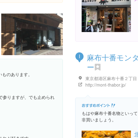
麻布十番モン
I
ー
いものあります。
http://mont-thabor.jp/
で参りますが、でも止められ
もはや麻布十番名物といって
非買いましょう。