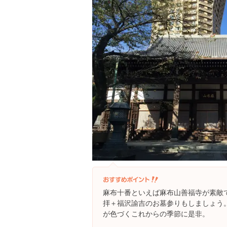
麻布十番といえば麻布山善福寺が素敵
拝＋福沢諭吉のお墓参りもしましょう
が色づくこれからの季節に是非。