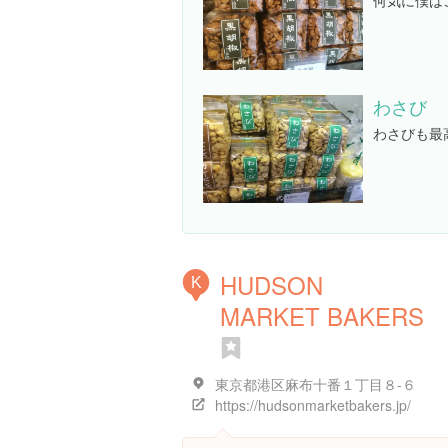
何気に僕は
わさび
わさびも最
HUDSON
K
MARKET BAKERS
東京都港区麻布十番１丁目８-６
https://hudsonmarketbakers.jp/