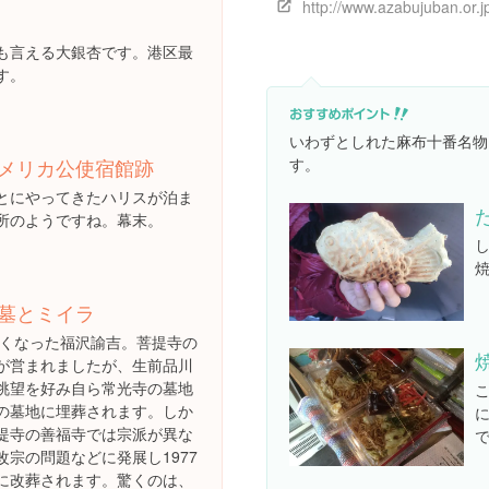
も言える大銀杏です。港区最
す。
いわずとしれた麻布十番名物
す。
メリカ公使宿館跡
とにやってきたハリスが泊ま
所のようですね。幕末。
墓とミイラ
に亡くなった福沢諭吉。菩提寺の
が営まれましたが、生前品川
眺望を好み自ら常光寺の墓地
の墓地に埋葬されます。しか
に
提寺の善福寺では宗派が異な
改宗の問題などに発展し1977
に改葬されます。驚くのは、