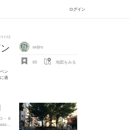
ログイン
11/12
ピン
seijiro
85
地図をみる
ベン
に過
３－８
http://jin3.jp/patio/patio-4season06.htm