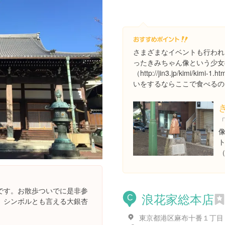
さまざまなイベントも行われ
ったきみちゃん像という少女
（http://jin3.jp/kimi/
いをするならここで食べるの
（
です。お散歩ついでに是非参
浪花家総本店
C
。シンボルとも言える大銀杏