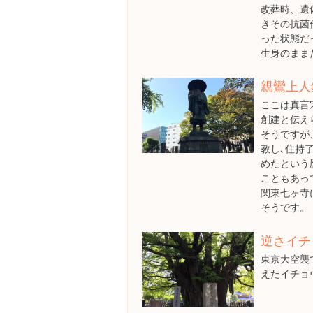
改葬時、遺
きその抗菌
った状態だ
生身のまま
親鸞上人
ここは真言
創建と伝え
そうですが
教し､住持
めたという
こともあっ
関東七ヶ寺
そうです。
逆さイチ
東京大空襲
えたイチョ