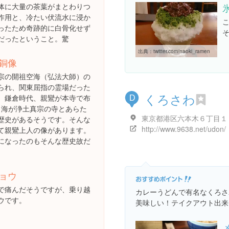
体に大量の茶葉がまとわりつ
作用と、冷たい伏流水に浸か
ったため奇跡的に白骨化せず
だったということ。驚
出典：
twitter.com/naoki_ramen
銅像
宗の開祖空海（弘法大師）の
られ、関東屈指の霊場だった
くろさわ
、鎌倉時代、親鸞が本寺で布
D
了海が浄土真宗の寺とあらた
歴史があるそうです。そんな
http://www.9638.net/udon/
て親鸞上人の像があります。
になったのもそんな歴史故だ
ョウ
で痛んだそうですが、乗り越
カレーうどんで有名なくろさ
ウです。
美味しい！テイクアウト出来