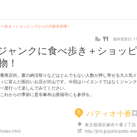
食べ歩き＋ショッピングからの大銀杏見物！
最終更新日: 17/
ジャンクに食べ歩き＋ショッ
物！
番商店街。夏の納涼祭りなどはとんでもない人数が押し寄せる大人気イ
ィに富んだ面白いお店が沢山です。今回はハイエンドではなくジャンク
一度行って楽しんでみてください。
これからの季節に是非麻布山善福寺にも参拝を。
パティオ十番
B
東京都港区麻布十番２丁目
/index.html