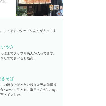
http://www.azabujuban.or.jp/shop/food/219/
。しっぽまでタップリあんが入ってま
たいやき
しっぽまでタップリあんが入ってます。
焼きたてで食べると最高！
焼きそば
ここの焼きそばとたい焼きは死ぬ前最後
食べたい１品と糸井重里さんがdancyu
で言ってました。