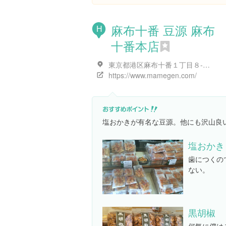
麻布十番 豆源 麻布
H
十番本店
東京都港区麻布十番１丁目８-１２
https://www.mamegen.com/
塩おかきが有名な豆源。他にも沢山良
塩おかき
歯につくの
ない。
黒胡椒