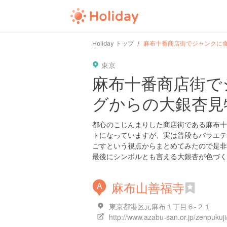
Holiday トップ
麻布十番商店街でジャンクに
東京
麻布十番商店街で
グからの大銀杏見
都心のこじんまりした商店街である麻布十
トになっていますが、実は普段もバラエテ
ごすという視点からまとめてみたので是非
最後にシンボルとも言える大銀杏が色づく
麻布山善福寺
A
東京都港区元麻布１丁目６-２１
http://www.azabu-san.or.jp/zenpukuji