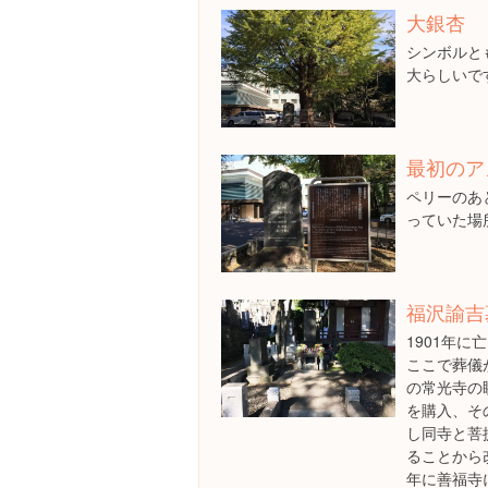
大銀杏
シンボルと
大らしいで
最初のア
ペリーのあ
っていた場
福沢諭吉
1901年
ここで葬儀
の常光寺の
を購入、そ
し同寺と菩
ることから
年に善福寺