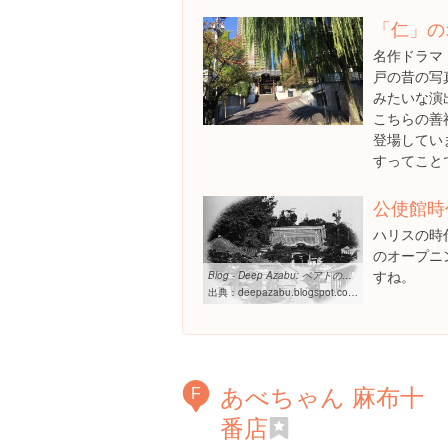
「仁」の
名作ドラマ
戸の昔の写
みたいな演
こちらの善
登場してい
すってこと
公使館時
ハリスの時
のオープニ
すね。
Blog - Deep Azabu: ベアトの麻布
出典：
deepazabu.blogspot.com/2013/06/blog-post.html
あべちゃん 麻布十
F
番店