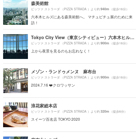
森美術館
940m
ピッツァ ストラーダ （PIZZA STRADA ）より約
（徒歩16分）
六本木ヒルズにある森美術館へ。 マチュピチュ展のために来
訪！
Tokyo City View（東京シティビュー）六本木ヒルズ展望台
900m
ピッツァ ストラーダ （PIZZA STRADA ）より約
（徒歩16分）
上から夜景を見るのもお忘れなく！
メゾン・ランドゥメンヌ 麻布台
900m
ピッツァ ストラーダ （PIZZA STRADA ）より約
（徒歩16分）
2024.7.16 ❤️クロワッサン
浪花家総本店
320m
ピッツァ ストラーダ （PIZZA STRADA ）より約
（徒歩6分）
スイーツ百名店 TOKYO 2020