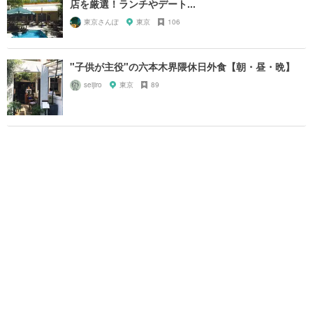
店を厳選！ランチやデート...
東京さんぽ
東京
106
"子供が主役"の六本木界隈休日外食【朝・昼・晩】
seijiro
東京
89