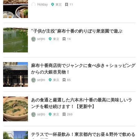
Holiday
東京
11
”子供が主役”麻布十番の釣りぼり衆楽園で遊ぶ
seijiro
東京
14
麻布十番商店街でジャンクに食べ歩き＋ショッピング
からの大銀杏見物！
seijiro
東京
85
あの食通と厳選した六本木/十番の最高に美味しいラ
ンチを載せ続けます！【更新中】
seijiro
東京
269
テラスで一杯昼飲み！東京都内でお昼＆野外で飲める