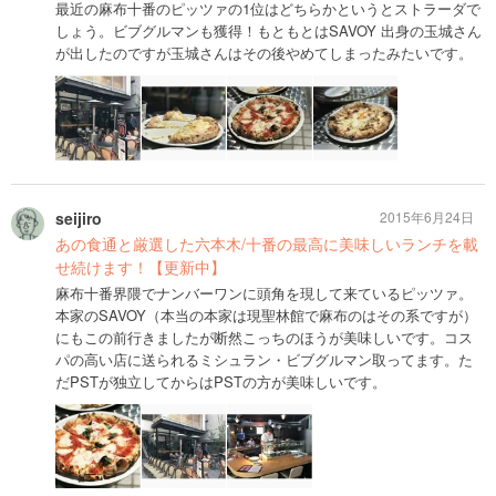
最近の麻布十番のピッツァの1位はどちらかというとストラーダで
しょう。ビブグルマンも獲得！もともとはSAVOY 出身の玉城さん
が出したのですが玉城さんはその後やめてしまったみたいです。
seijiro
2015年6月24日
あの食通と厳選した六本木/十番の最高に美味しいランチを載
せ続けます！【更新中】
麻布十番界隈でナンバーワンに頭角を現して来ているピッツァ。
本家のSAVOY（本当の本家は現聖林館で麻布のはその系ですが）
にもこの前行きましたが断然こっちのほうが美味しいです。コス
パの高い店に送られるミシュラン・ビブグルマン取ってます。た
だPSTが独立してからはPSTの方が美味しいです。