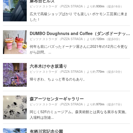
麻布台ヒルズ
930m
ピッツァ ストラーダ （PIZZA STRADA ）より約
（徒歩16分）
広大で高級ショップばかり でも楽しい ポケモン工芸展に来ま
した！
DUMBO Doughnuts and Coffee（ダンボドーナッツ＆コーヒー）
120m
ピッツァ ストラーダ （PIZZA STRADA ）より約
（徒歩3分）
何年も前にバズったドーナツ屋さんに2021年の12月に今更な
がら訪問。 ...
六本木けやき坂通り
770m
ピッツァ ストラーダ （PIZZA STRADA ）より約
（徒歩13分）
帰りぎわ、ちょっと寄るのもあり。
森アーツセンターギャラリー
970m
ピッツァ ストラーダ （PIZZA STRADA ）より約
（徒歩17分）
同じく52Fのミュージアム。森美術館とは異なる展示を実施。
入場料は別途...
有栖川宮記念公園