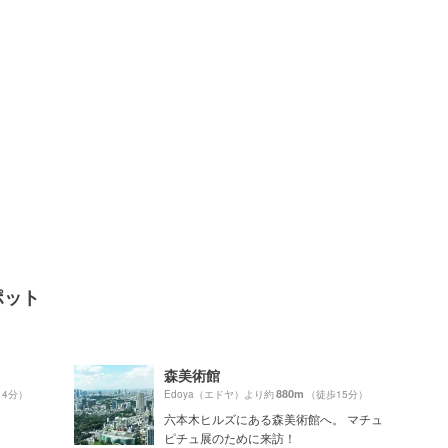
ポット
森美術館
880m
14分）
Edoya（エドヤ）より約
（徒歩15分）
六本木ヒルズにある森美術館へ。 マチュ
ピチュ展のために来訪！