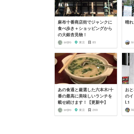
麻布十番商店街でジャンクに
晴れ
食べ歩き＋ショッピングから
の大銀杏見物！
seijiro
東京
85
te
あの食通と厳選した六本木/十
おと
番の最高に美味しいランチを
のイ
載せ続けます！【更新中】
l.1
seijiro
東京
269
Ik