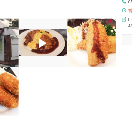
0
h
4
▶