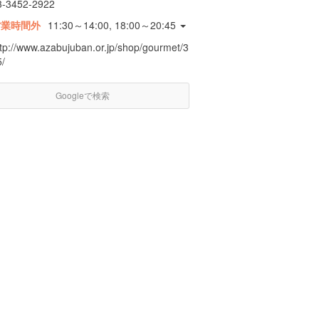
3-3452-2922
営業時間外
11:30～14:00, 18:00～20:45
ttp://www.azabujuban.or.jp/shop/gourmet/3
5/
Googleで検索