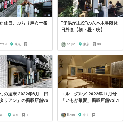
た休日、ぷらり麻布十番
"子供が主役"の六本木界隈休
日外食【朝・昼・晩】
riyaki
東京
36
seijiro
東京
89
なの週末 2022年6月「街
エル・グルメ 2022年11月号
タリアン」の掲載店舗vo
「いもが最愛」掲載店舗vol.1
kun
東京
1
Ikkun
東京
0