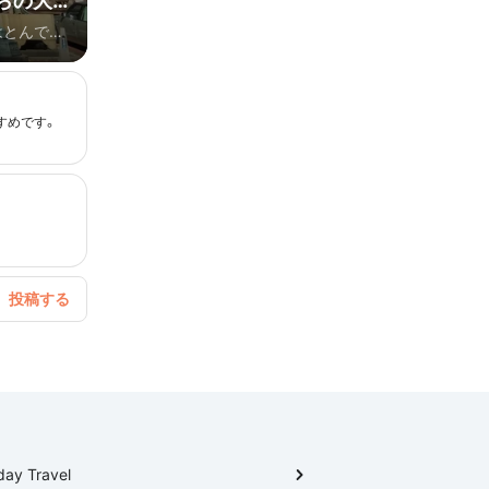
らの大
はとんでも
ラエティに
ごすという
にシンボル
すめです。
を。
。
day Travel