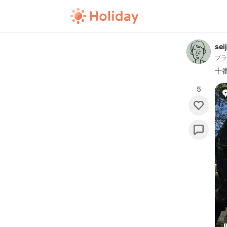
sei
プ
十
5