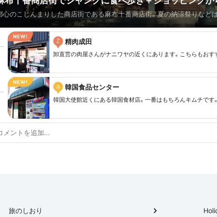
麻布十番商店街でジャンクに食べ歩き＋ショッピングか
都心のこじんまりした商店街である麻布十番商店街。夏の納涼祭りなど
銀杏見物！
ない人数が押し寄せる大人気イベントになっていますが、実は普段もバ
富んだ面白いお店が沢山です。今回はハイエンドではなくジャンクに過
精肉成田
Z
視点からまとめてみたので是非一度行って楽しんでみてください。 最後
卸直営の肉屋さんがナニワヤの近くにあります。こちらもおす
とも言える大銀杏が色づくこれからの季節に是非麻布山善福寺にも参拝
a
韓国食品センター
韓国大使館近くにある韓国食材店。一番はもちろんキムチです
旅のしおり
Holi