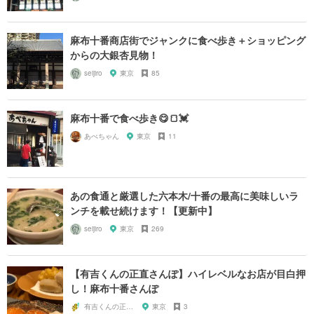
麻布十番商店街でジャンクに食べ歩き＋ショッピング
からの大銀杏見物！
seijiro
東京
85
麻布十番で食べ歩き😋🍞💓
あべちゃん
東京
11
あの食通と厳選した六本木/十番の最高に美味しいラ
ンチを載せ続けます！【更新中】
seijiro
東京
269
【有吉くんの正直さんぽ】ハイレベルなお店が目白押
し！麻布十番さんぽ
有吉くんの正直散歩ちゃん
東京
3