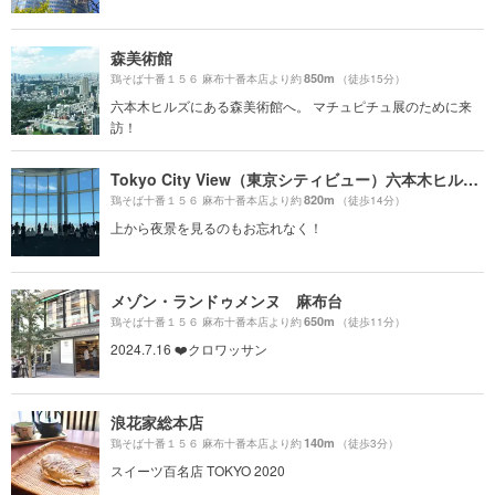
森美術館
850m
鶏そば十番１５６ 麻布十番本店より約
（徒歩15分）
六本木ヒルズにある森美術館へ。 マチュピチュ展のために来
訪！
Tokyo City View（東京シティビュー）六本木ヒルズ展望台
820m
鶏そば十番１５６ 麻布十番本店より約
（徒歩14分）
上から夜景を見るのもお忘れなく！
メゾン・ランドゥメンヌ 麻布台
650m
鶏そば十番１５６ 麻布十番本店より約
（徒歩11分）
2024.7.16 ❤️クロワッサン
浪花家総本店
140m
鶏そば十番１５６ 麻布十番本店より約
（徒歩3分）
スイーツ百名店 TOKYO 2020