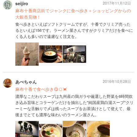
seijiro
2017年11月12日
麻布十番商店街でジャンクに食べ歩き＋ショッピングからの
大銀杏見物！
食べ歩きといえばソフトクリームですが、十番でクリミア売った
るといえば156です。ラーメン屋さんですがクリミアだけを食べに
くる人も多いので遠慮なく注文を。
あべちゃん
2016年10月28日
麻布十番で食べ歩き😋🍞💓
濃厚なこだわりスープは九州産の鶏ガラや厳選した野菜を6時間炊
き込み旨味とコラーゲンだけを抽出した"純国産鶏白湯スープ"クリ
ーミーな舌触りで〆は残ったスープをお茶漬けとして使えて、最
後までとても濃厚な味わいのラーメン屋さん。