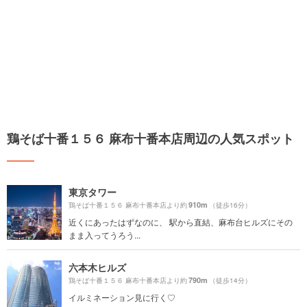
鶏そば十番１５６ 麻布十番本店周辺の人気スポット
東京タワー
910m
鶏そば十番１５６ 麻布十番本店より約
（徒歩16分）
近くにあったはずなのに、 駅から直結、麻布台ヒルズにその
まま入ってうろう...
六本木ヒルズ
790m
鶏そば十番１５６ 麻布十番本店より約
（徒歩14分）
イルミネーション見に行く♡