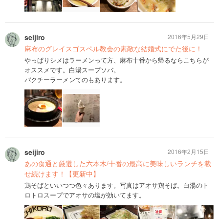
seijiro
2016年5月29日
麻布のグレイスゴスペル教会の素敵な結婚式にでた後に！
やっぱりシメはラーメンって方、麻布十番から帰るならこちらが
オススメです。白湯スープソバ。
パクチーラーメンてのもあります。
seijiro
2016年2月15日
あの食通と厳選した六本木/十番の最高に美味しいランチを載
せ続けます！【更新中】
鶏そばといいつつ色々あります。写真はアオサ鶏そば。白湯のト
ロトロスープでアオサの塩が効いてます。