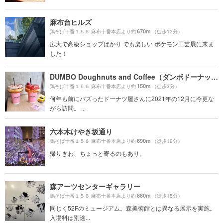
麻布台ヒルズ
670m
鶏そば十番１５６ 麻布十番本店より約
（徒歩12分）
広大で高級ショップばかり でも楽しい ポケモン工芸展に来ま
した！
DUMBO Doughnuts and Coffee（ダンボドーナッツ＆コーヒー）
150m
鶏そば十番１５６ 麻布十番本店より約
（徒歩3分）
何年も前にバズったドーナツ屋さんに2021年の12月に今更な
がら訪問。 ...
六本木けやき坂通り
690m
鶏そば十番１５６ 麻布十番本店より約
（徒歩12分）
帰りぎわ、ちょっと寄るのもあり。
森アーツセンターギャラリー
880m
鶏そば十番１５６ 麻布十番本店より約
（徒歩15分）
同じく52Fのミュージアム。森美術館とは異なる展示を実施。
入場料は別途...