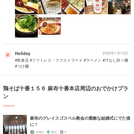
Holiday
2026年1月13日
#飲食店 #ファミレス・ファストフード #ラーメン #汁なし担々麺
#つけ麺
鶏そば十番１５６ 麻布十番本店周辺のおでかけプラ
ン
麻布のグレイスゴスペル教会の素敵な結婚式にでた後
に！
seijiro
東京
9