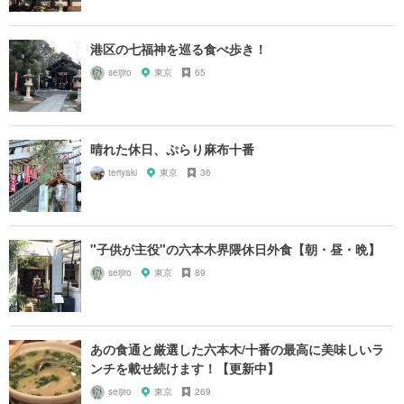
港区の七福神を巡る食べ歩き！
seijiro
東京
65
晴れた休日、ぷらり麻布十番
teriyaki
東京
36
"子供が主役"の六本木界隈休日外食【朝・昼・晩】
seijiro
東京
89
あの食通と厳選した六本木/十番の最高に美味しいラ
ンチを載せ続けます！【更新中】
seijiro
東京
269