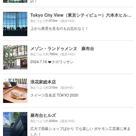
訪！
Tokyo City View（東京シティビュー）六本木ヒルズ展望台
810m
魚むつより約
（徒歩14分）
上から夜景を見るのもお忘れなく！
メゾン・ランドゥメンヌ 麻布台
790m
魚むつより約
（徒歩14分）
2024.7.16 ❤️クロワッサン
浪花家総本店
210m
魚むつより約
（徒歩4分）
スイーツ百名店 TOKYO 2020
麻布台ヒルズ
830m
魚むつより約
（徒歩14分）
広大で高級ショップばかり でも楽しい ポケモン工芸展に来ま
した！