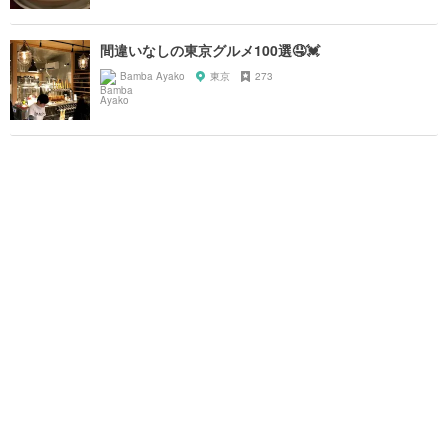
間違いなしの東京グルメ100選🤤💓
Bamba Ayako
東京
273