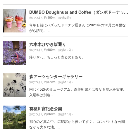
DUMBO Doughnuts and Coffee（ダンボドーナッツ＆コーヒー）
100m
魚むつより約
（徒歩2分）
何年も前にバズったドーナツ屋さんに2021年の12月に今更な
がら訪問。 ...
六本木けやき坂通り
680m
魚むつより約
（徒歩12分）
帰りぎわ、ちょっと寄るのもあり。
森アーツセンターギャラリー
870m
魚むつより約
（徒歩15分）
同じく52Fのミュージアム。森美術館とは異なる展示を実施。
入場料は別途...
有栖川宮記念公園
860m
魚むつより約
（徒歩15分）
都心のど真ん中、広尾駅から歩いてすぐ。 コンパクトな公園
ながら大きな池、...