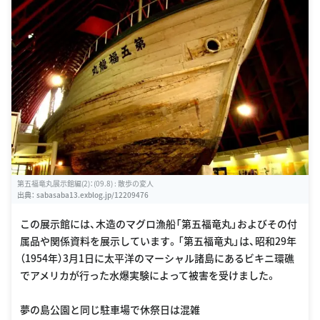
第五福竜丸展示館編(2)：(09.8) : 散歩の変人
出典：
sabasaba13.exblog.jp/12209476
この展示館には、木造のマグロ漁船「第五福竜丸」およびその付
属品や関係資料を展示しています。「第五福竜丸」は、昭和29年
（1954年）3月1日に太平洋のマーシャル諸島にあるビキニ環礁
でアメリカが行った水爆実験によって被害を受けました。
夢の島公園と同じ駐車場で休祭日は混雑