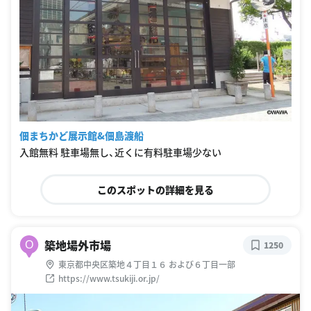
佃まちかど展示館&佃島渡船
入館無料 駐車場無し、近くに有料駐車場少ない
このスポットの詳細を見る
築地場外市場
O
1250
東京都中央区築地４丁目１６ および６丁目一部
https://www.tsukiji.or.jp/