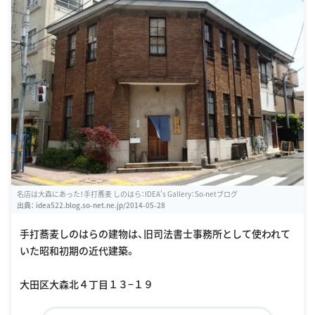
名店は大森にあった！手打蕎麦 しのはら：IDEA's Gallery：So-netブログ
出典：
idea522.blog.so-net.ne.jp/2014-05-28
手打蕎麦しのはらの建物は、旧司法書士事務所として使われて
いた昭和初期の近代建築。
大田区大森北４丁目１３−１９