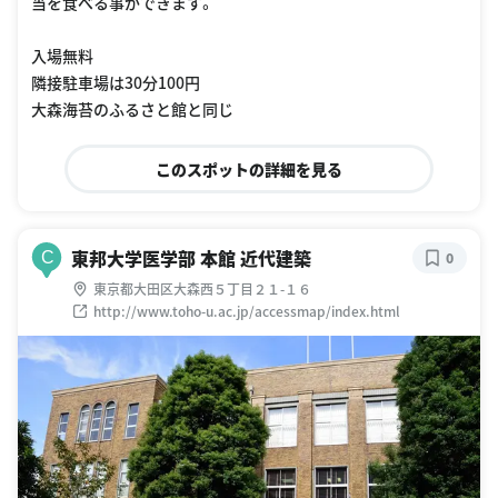
当を食べる事ができます。
入場無料
隣接駐車場は30分100円
大森海苔のふるさと館と同じ
このスポットの詳細を見る
東邦大学医学部 本館 近代建築
C
0
東京都大田区大森西５丁目２１-１６
http://www.toho-u.ac.jp/accessmap/index.html