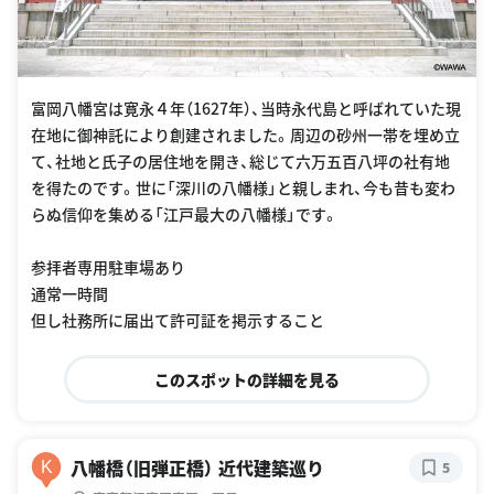
富岡八幡宮は寛永４年（1627年）、当時永代島と呼ばれていた現
在地に御神託により創建されました。周辺の砂州一帯を埋め立
て、社地と氏子の居住地を開き、総じて六万五百八坪の社有地
を得たのです。世に「深川の八幡様」と親しまれ、今も昔も変わ
らぬ信仰を集める「江戸最大の八幡様」です。
参拝者専用駐車場あり
通常一時間
但し社務所に届出て許可証を掲示すること
このスポットの詳細を見る
八幡橋（旧弾正橋） 近代建築巡り
K
5