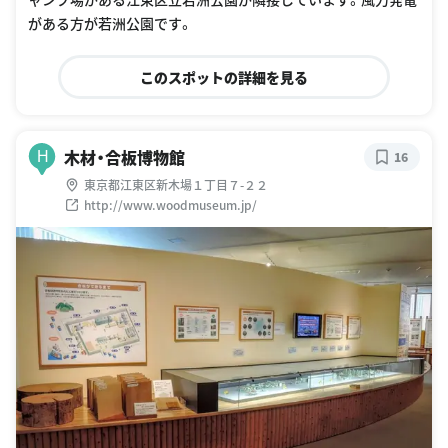
がある方が若洲公園です。
このスポットの詳細を見る
木材・合板博物館
H
16
東京都江東区新木場１丁目７-２２
http://www.woodmuseum.jp/