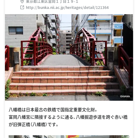
東京都江東区富岡１丁目１９-１
http://bunka.nii.ac.jp/heritages/detail/121364
八幡橋は日本最古の鉄橋で国指定重要文化財。
富岡八幡宮に隣接するように通る、八幡掘遊歩道を跨ぐ赤い橋
が旧弾正橋（八幡橋）です。