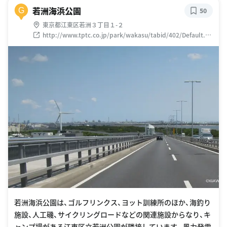
若洲海浜公園
G
50
東京都江東区若洲３丁目１-２
http://www.tptc.co.jp/park/wakasu/tabid/402/Default.as
px
若洲海浜公園は、ゴルフリンクス、ヨット訓練所のほか、海釣り
施設、人工磯、サイクリングロードなどの関連施設からなり、キ
ャンプ場がある江東区立若洲公園が隣接しています。風力発電