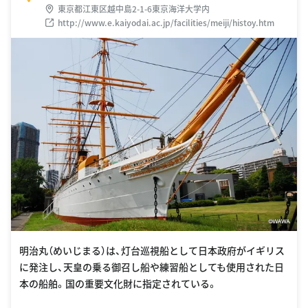
東京都江東区越中島2-1-6東京海洋大学内
http://www.e.kaiyodai.ac.jp/facilities/meiji/histoy.htm
明治丸（めいじまる）は、灯台巡視船として日本政府がイギリス
に発注し、天皇の乗る御召し船や練習船としても使用された日
本の船舶。国の重要文化財に指定されている。