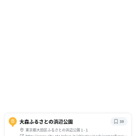
大森ふるさとの浜辺公園
B
39
東京都大田区ふるさとの浜辺公園１-１
http://www.city.ota.tokyo.jp/shisetsu/park/oomorifurusat