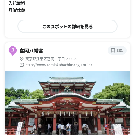
入館無料
月曜休館
このスポットの詳細を見る
富岡八幡宮
J
331
東京都江東区富岡１丁目２０-３
http://www.tomiokahachimangu.or.jp/