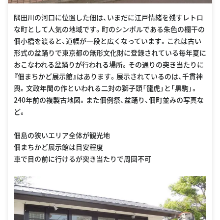
隅田川の河口に位置した佃は、いまだに江戸情緒を残すレトロ
な町として人気の地域です。町のシンボルである朱色の欄干の
佃小橋を渡ると、道幅が一段と広くなっています。これは古い
形式の盆踊りで東京都の無形文化財に登録されている毎年夏に
おこなわれる盆踊りが行われる場所。その通りの突き当たりに
『佃まちかど展示館』はあります。展示されているのは、千貫神
輿。文政年間の作といわれる二対の獅子頭「龍虎」と「黒駒」。
240年前の複製古地図。また佃例祭、盆踊り、佃町並みの写真な
ど。
佃島の狭いエリア全体が観光地
佃まちかど展示館は目安程度
車で目の前に行けるが突き当たりで周回不可