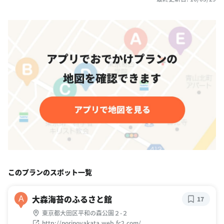
このプランのスポット一覧
大森海苔のふるさと館
A
17
東京都大田区平和の森公園２-２
http://norinoyakata.web.fc2.com/