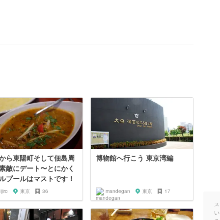
から東陽町そして佃島周
博物館へ行こう 東京湾編
素敵にデート〜とにかく
ルプールはマストです！
ijiro
東京
36
mandegan
東京
17
ス
い