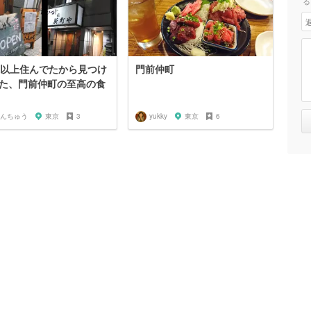
る
年以上住んでたから見つけ
門前仲町
た、門前仲町の至高の食
んちゅう
東京
3
yukky
東京
6