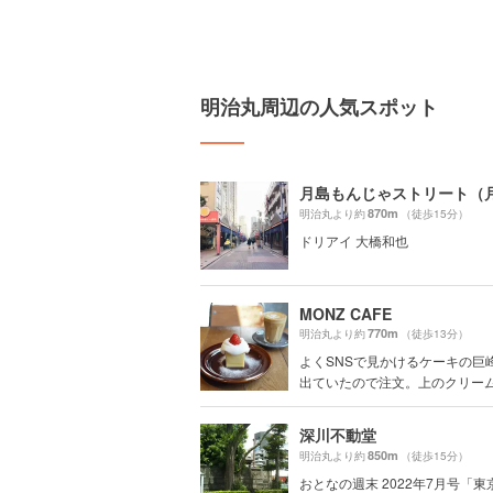
明治丸周辺の人気スポット
870m
明治丸より約
（徒歩15分）
ドリアイ 大橋和也
MONZ CAFE
770m
明治丸より約
（徒歩13分）
よくSNSで見かけるケーキの巨
出ていたので注文。上のクリーム？
深川不動堂
850m
明治丸より約
（徒歩15分）
おとなの週末 2022年7月号「東