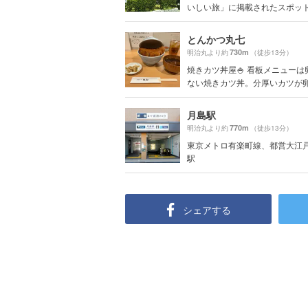
いしい旅」に掲載されたスポッ
とんかつ丸七
730m
明治丸より約
（徒歩13分）
焼きカツ丼屋🍚 看板メニューは
ない焼きカツ丼。分厚いカツが卵の
月島駅
770m
明治丸より約
（徒歩13分）
東京メトロ有楽町線、都営大江戸
駅
シェアする