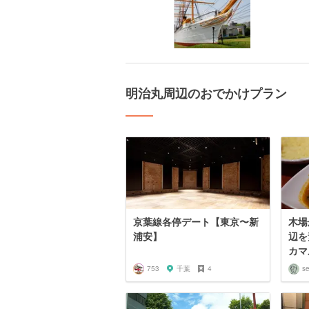
明治丸周辺のおでかけプラン
京葉線各停デート【東京〜新
木場
浦安】
辺を
カマ
753
千葉
4
se