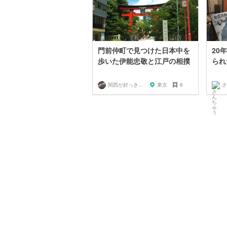
門前仲町で見つけた日本中を
20
歩いた伊能忠敬と江戸の相撲
られ
関西が好っきゃねん
東京
8
さ