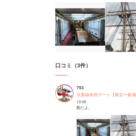
口コミ（3件）
753
京葉線各停デート【東京〜新浦
13:00
船だよ。