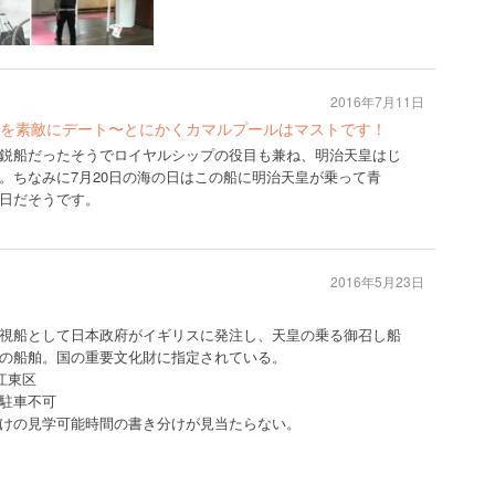
2016年7月11日
を素敵にデート〜とにかくカマルプールはマストです！
鋭船だったそうでロイヤルシップの役目も兼ね、明治天皇はじ
。ちなみに7月20日の海の日はこの船に明治天皇が乗って青
日だそうです。
2016年5月23日
視船として日本政府がイギリスに発注し、天皇の乗る御召し船
の船舶。国の重要文化財に指定されている。
江東区
駐車不可
けの見学可能時間の書き分けが見当たらない。