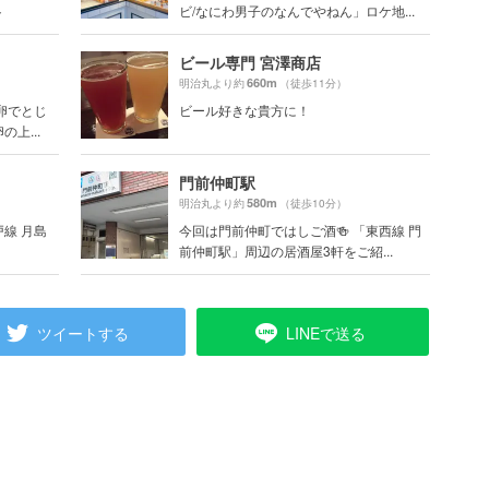
ト
ビ/なにわ男子のなんでやねん」ロケ地...
ビール専門 宮澤商店
660m
明治丸より約
（徒歩11分）
卵でとじ
ビール好きな貴方に！
上...
門前仲町駅
580m
明治丸より約
（徒歩10分）
線 月島
今回は門前仲町ではしご酒🍻 「東西線 門
前仲町駅」周辺の居酒屋3軒をご紹...
ツイートする
LINEで送る