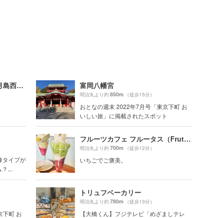
月島もんじゃストリート（月島西仲通り商店街）
富岡八幡宮
850m
明治丸より約
（徒歩15分）
おとなの週末 2022年7月号「東京下町 お
いしい旅」に掲載されたスポット
フルーツカフェ フルータス（Frutas）
700m
明治丸より約
（徒歩12分）
峰タイプが
いちごでご褒美。
...
トリュフベーカリー
780m
明治丸より約
（徒歩13分）
京下町 お
【大橋くん】フジテレビ「めざましテレ