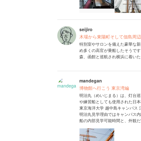
seijiro
木場から東陽町そして佃島周辺
特別室やサロンを備えた豪華な新
め多くの高官が乗船したそうです
森、函館と巡航され横浜に着いた
mandegan
博物館へ行こう 東京湾編
明治丸（めいじまる）は、灯台巡
や練習船としても使用された日本
東京海洋大学 越中島キャンパス 
明治丸見学理由ではキャンパス内
船の内部見学可能時間と、外観だ