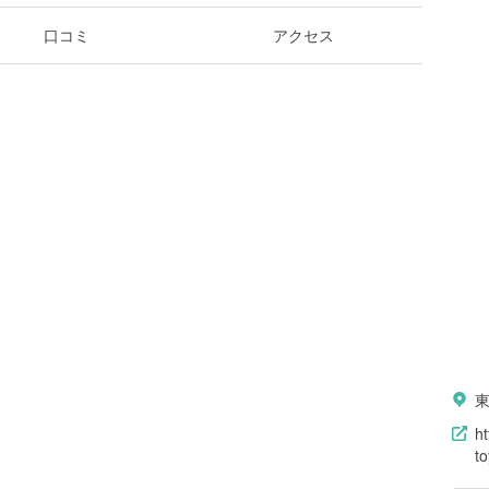
口コミ
アクセス
東
ht
t