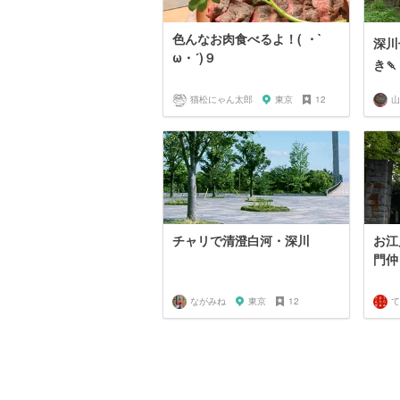
色んなお肉食べるよ！( ・`
深川
ω・´)９
き🍡
猫松にゃん太郎
東京
12
チャリで清澄白河・深川
お江
門仲
ながみね
東京
12
て