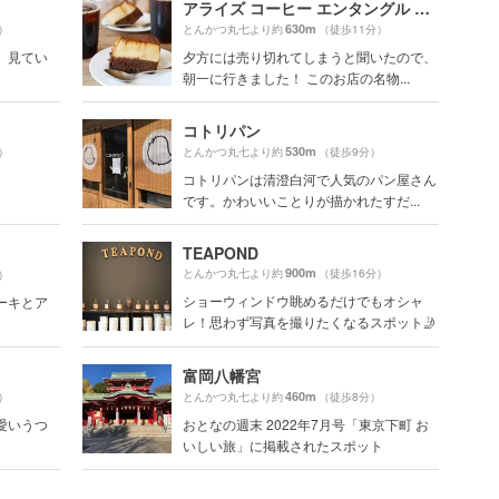
アライズ コーヒー エンタングル （ARiSE Coffee Entangle）
630m
）
とんかつ丸七より約
（徒歩11分）
 見てい
夕方には売り切れてしまうと聞いたので、
朝一に行きました！ このお店の名物...
コトリパン
530m
）
とんかつ丸七より約
（徒歩9分）
コトリパンは清澄白河で人気のパン屋さん
です。かわいいことりが描かれたすだ...
TEAPOND
900m
とんかつ丸七より約
（徒歩16分）
）
ショーウィンドウ眺めるだけでもオシャ
ーキとア
レ！思わず写真を撮りたくなるスポット🤳
富岡八幡宮
460m
）
とんかつ丸七より約
（徒歩8分）
愛いうつ
おとなの週末 2022年7月号「東京下町 お
いしい旅」に掲載されたスポット