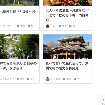
せんべろ居酒屋〜お洒落なバ
七福神⛩巡りと🍘食べ歩
ーまで！飲める下町、門前仲
町
山田 ( ꒪⌓꒪) ストレンジ
東京
22
『J』
東京
12
戸てらまちさんぽ 初秋の
食べて歩いて触れ合って、深
・深川をぶらり
川で街の魅力を再発見
らまちさんぽ
東京
40
小田 和尚
東京
47
ス
い