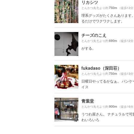
リカシツ
750m
とんかつ丸七より約
（徒歩13分
理系グッズがたくさんあります。
るだけでワクワクします。
チーズのこえ
690m
とんかつ丸七より約
（徒歩12分
がする。
fukadaso（深田荘）
750m
とんかつ丸七より約
（徒歩13分
日曜日やってるかなぁ。 パンケ
イス
青葉堂
900m
とんかつ丸七より約
（徒歩16分
うつわ屋さん。 ナチュラルで可
わいろいろ