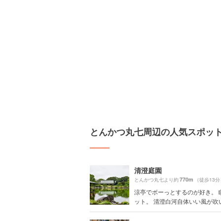
とんかつ丸七周辺の人気スポッ
清澄庭園
770m
とんかつ丸七より約
（徒歩13分
涼亭でボーっとするのが好き。 
ット。 清澄白河自体いい風が吹いて