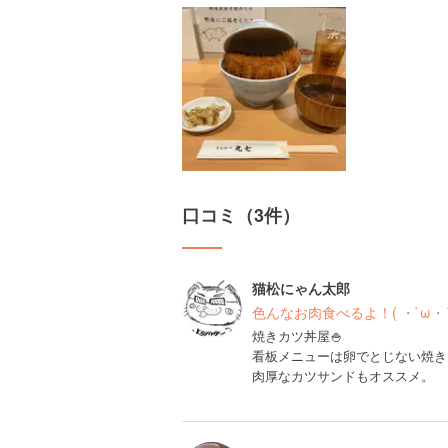
口コミ（3件）
猫松にゃん太郎
色んなお肉食べるよ！( ・`ω・´
焼きカツ丼屋🍚
看板メニューは卵でとじない焼き
肉厚なカツサンドもオススメ。