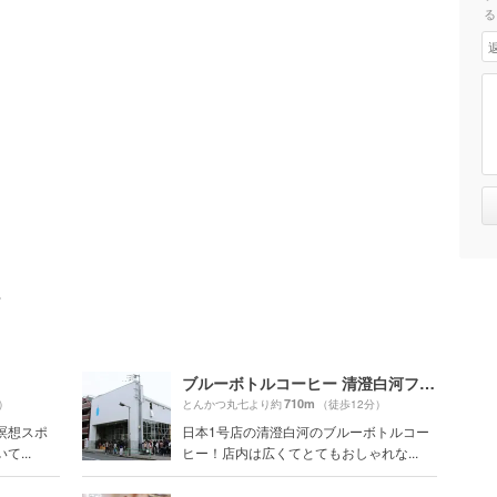
る
ト
ブルーボトルコーヒー 清澄白河フラッグシップカフェ （旧：清澄白河ロースタリー&カフェ）
710m
）
とんかつ丸七より約
（徒歩12分）
瞑想スポ
日本1号店の清澄白河のブルーボトルコー
...
ヒー！店内は広くてとてもおしゃれな...