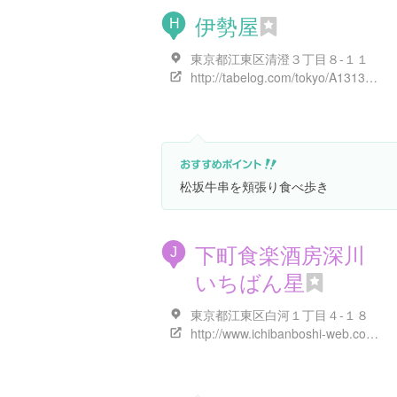
伊勢屋
H
東京都江東区清澄３丁目８-１１
http://tabelog.com/tokyo/A1313/A131303/13089044/
松坂牛串を頬張り食べ歩き
下町食楽酒房深川
J
いちばん星
東京都江東区白河１丁目４-１８
http://www.ichibanboshi-web.com/