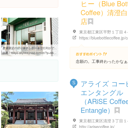
ヒー（Blue Bott
Coffee）清澄
店
東京都江東区平野１丁目４
数量限定の切り落としケーキで行列ができる「京橋 千疋屋製造 直売所 ...
出典：
tokyo-skytree-navi.com/ct/?p=6688
念願の。工事終わったかなぁ
アライズ コー
S
エンタングル
（ARiSE Coffe
Entangle）
東京都江東区清澄３丁目１
http://arisecoffee.jp/