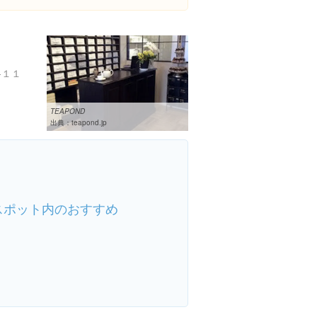
-１１
TEAPOND
出典：
teapond.jp
スポット内のおすすめ