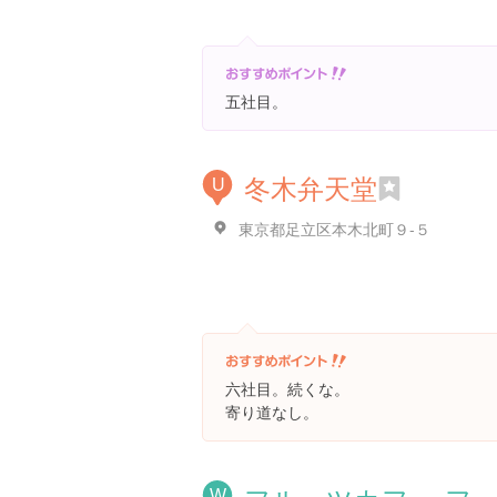
五社目。
冬木弁天堂
U
東京都足立区本木北町９-５
六社目。続くな。
寄り道なし。
W