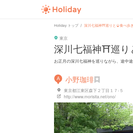
Holiday トップ
深川七福神⛩巡りと🍘食べ歩き
東京
深川七福神⛩巡りと
お正月の深川七福神を巡りながら、途中途
小野珈琲
A
東京都江東区森下２丁目１７-５
http://www.morisita.net/ono/