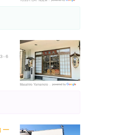
YOSSY7247 NSZW
Google
Places
３-６
Masahiro Yamamoto
Google
Places
コー