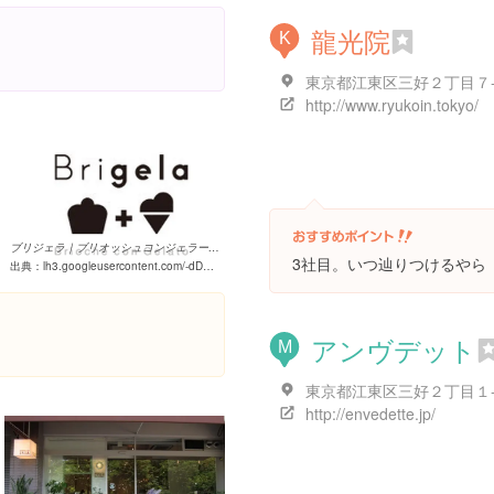
Places
龍光院
K
東京都江東区三好２丁目７
http://www.ryukoin.tokyo/
ブリジェラ｜ブリオッシュコンジェラート@清澄白河
3社目。いつ辿りつけるやら
出典：
lh3.googleusercontent.com/-dDLQILeiWMk/Vd7yW-kFAuI/AAAAAAAABOw/lPO4VYka_dA/w460-h310-k
アンヴデット
。
M
東京都江東区三好２丁目１
http://envedette.jp/