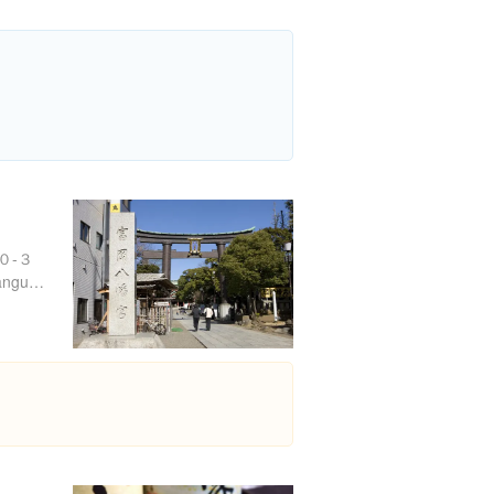
０-３
http://www.tomiokahachimangu.or.jp/