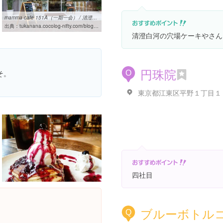
mamma cafe 151A（一期一会） / 清澄白河(木場公園): 「つ」な関西人の ...
出典：
tukanana.cocolog-nifty.com/blog/2013/06/mamma-cafe-151a.html
清澄白河の穴場ケーキやさん
円珠院
そ。
O
東京都江東区平野１丁目１
四社目
ブルーボトル
Q