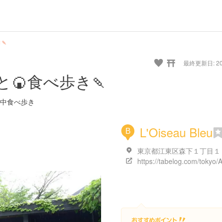
🍡
最終更新日: 20/
🍘食べ歩き🍡
中食べ歩き
L'Oiseau Bleu
B
東京都江東区森下１丁目１