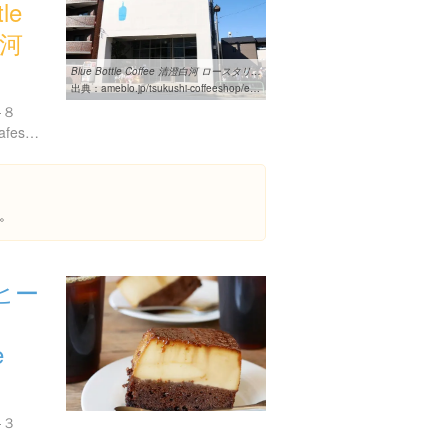
le
白河
Blue Bottle Coffee 清澄白河 ロースタリー＆カフェ｜つくし家の珈琲の ...
出典：
ameblo.jp/tsukushi-coffeeshop/entry-11986820713.html
-８
https://bluebottlecoffee.jp/cafes/kiyosumi
。
ヒー
e
-３