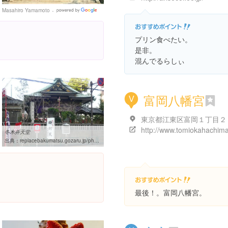
Masahiro Yamamoto
Google
Places
プリン食べたい。
是非。
混んでるらしぃ
富岡八幡宮
V
東京都江東区富岡１丁目２
冬木弁天堂
出典：
replacebakumatsu.gozaru.jp/photo[edo-huyugibentendo].htm
最後！。富岡八幡宮。