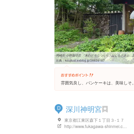
岡崎市 小野珈琲店 「木のどうぶつたち」はしもとみお : 渡辺
出典：
koujitusi.exblog.jp/26639187
雰囲気良し、パンケーキは、美味しそ
深川神明宮
D
東京都江東区森下１丁目３-１７
http://www.fukagawa-shinmei.com/