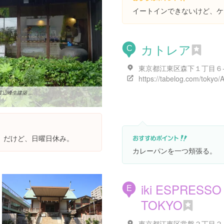
イートインできないけど、ケ
カトレア
C
東京都江東区森下１丁目６
峰生建築 ...
。だけど、日曜日休み。
カレーパンを一つ頬張る。
iki ESPRESSO
E
TOKYO