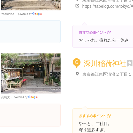
Yoshihisa
Google
Places
おしゃれ。疲れたら一休み
深川稲荷神社
G
高島大
Google
Places
やっと、二社目。
寄り道多すぎ。