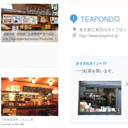
TEAPOND
I
東京都江東区白河１丁目１
店舖外觀 - 伊勢市、お伊勢屋本舗の写真 - トリップアドバイザー
http://www.teapond.jp/
出典：
tripadvisor.jp/LocationPhotoDirectLink-g303159-d8322356-i332014308-Oiseyahonpo-Ise_Mie_Prefecture_Tokai_Chubu.html
一つ紅茶を買います。
下町食楽酒房 いちばん星
Google