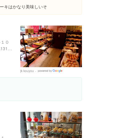
ーキはかなり美味しいそ
-１０
https://tabelog.com/tokyo/A1312/A131201/13002996/
jk kouyou
Google
Places
東京都江東区常盤２丁目２-１２ 1階