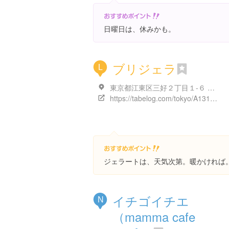
日曜日は、休みかも。
ブリジェラ
L
東京都江東区三好２丁目１-６ ゴッドヴィレ
https://tabelog.com/tokyo/A1313/A131303/13181083/
ジェラートは、天気次第。暖かければ
イチゴイチエ
N
（mamma cafe