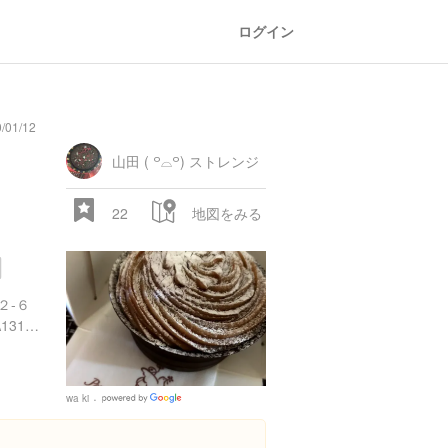
ログイン
01/12
山田 ( ꒪⌓꒪) ストレンジ
22
地図をみる
２-６
https://tabelog.com/tokyo/A1312/A131201/13036029/
wa ki
Google
Places