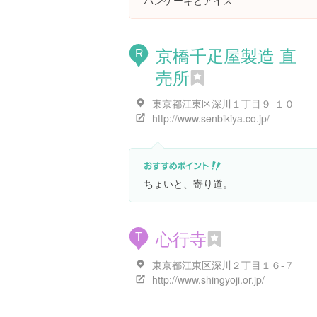
パンケーキとアイス
京橋千疋屋製造 直
R
売所
東京都江東区深川１丁目９-１０
http://www.senbikiya.co.jp/
ちょいと、寄り道。
心行寺
T
東京都江東区深川２丁目１６-７
http://www.shingyoji.or.jp/