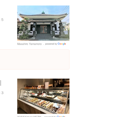
-５
Masahiro Yamamoto
Google
Places
-３