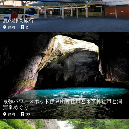
夏の静岡旅行
静岡
2
最強パワースポット伊豆山神社⛩と来宮神社⛩と洞
窟🚢めぐり
静岡
33