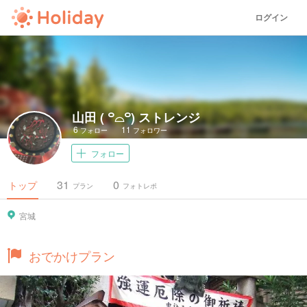
ログイン
山田 ( ꒪⌓꒪) ストレンジ
6
11
フォロー
フォロワー
フォロー
31
0
トップ
プラン
フォトレポ
宮城
おでかけプラン