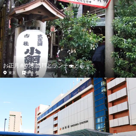
お正月🎍の初詣⛩とランチ🍣と🍶
東京
5