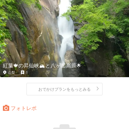
紅葉🍁の昇仙峡🏔と八ヶ岳高原🌟
山梨
1
おでかけプランをもっとみる
フォトレポ