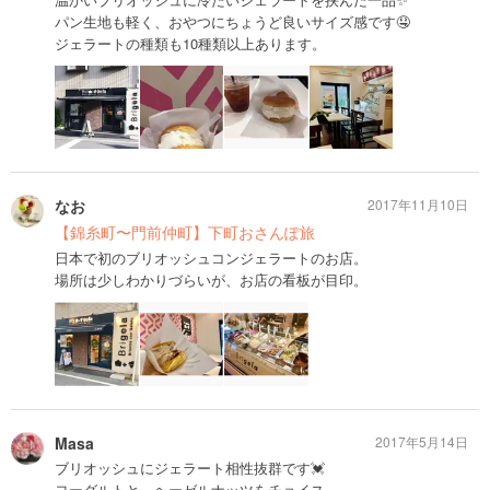
パン生地も軽く、おやつにちょうど良いサイズ感です🤤
ジェラートの種類も10種類以上あります。
なお
2017年11月10日
【錦糸町〜門前仲町】下町おさんぽ旅
日本で初のブリオッシュコンジェラートのお店。
場所は少しわかりづらいが、お店の看板が目印。
Masa
2017年5月14日
ブリオッシュにジェラート相性抜群です💓
ヨーグルトと、ヘーゼルナッツをチョイス。