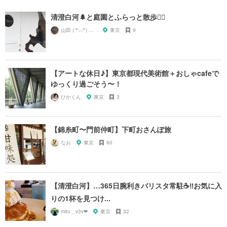
清澄白河🌲と庭園とふらっと散歩🚶‍♂️
山田 ( ꒪⌓꒪) ストレンジ
東京
9
【アートな休日♪】東京都現代美術館＋おしゃcafeで
ゆっくり過ごそう〜！
ひかくん
東京
3
【錦糸町〜門前仲町】下町おさんぽ旅
なお
東京
60
【清澄白河】…365日腕利きバリスタ常駐☕️‼️お気に入
りの1杯を見つけ...
miru＿v3v❤︎
東京
32