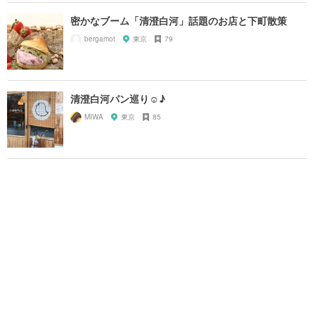
密かなブーム「清澄白河」話題のお店と下町散策
bergamot
東京
79
清澄白河パン巡り☺︎♪
MIWA
東京
85