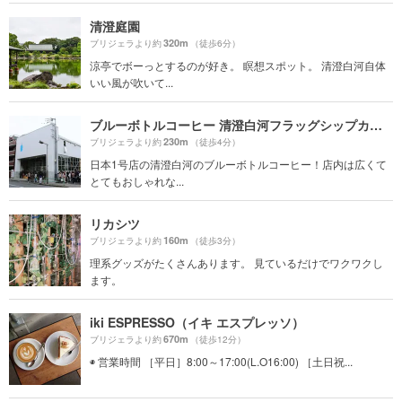
清澄庭園
320m
ブリジェラより約
（徒歩6分）
涼亭でボーっとするのが好き。 瞑想スポット。 清澄白河自体
いい風が吹いて...
ブルーボトルコーヒー 清澄白河フラッグシップカフェ （旧：清澄白河ロースタリー&カフェ）
230m
ブリジェラより約
（徒歩4分）
日本1号店の清澄白河のブルーボトルコーヒー！店内は広くて
とてもおしゃれな...
リカシツ
160m
ブリジェラより約
（徒歩3分）
理系グッズがたくさんあります。 見ているだけでワクワクし
ます。
iki ESPRESSO（イキ エスプレッソ）
670m
ブリジェラより約
（徒歩12分）
◉ 営業時間 ［平日］8:00～17:00(L.O16:00) ［土日祝...