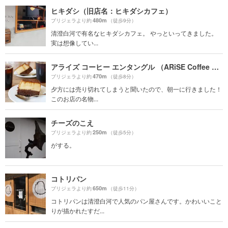
ヒキダシ（旧店名：ヒキダシカフェ）
480m
ブリジェラより約
（徒歩9分）
清澄白河で有名なヒキダシカフェ。 やっといってきました。
実は想像してい...
アライズ コーヒー エンタングル （ARiSE Coffee Entangle）
470m
ブリジェラより約
（徒歩8分）
夕方には売り切れてしまうと聞いたので、朝一に行きました！
このお店の名物...
チーズのこえ
250m
ブリジェラより約
（徒歩5分）
がする。
コトリパン
650m
ブリジェラより約
（徒歩11分）
コトリパンは清澄白河で人気のパン屋さんです。かわいいこと
りが描かれたすだ...