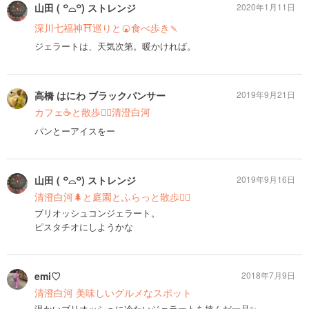
山田 ( ꒪⌓꒪) ストレンジ
2020年1月11日
深川七福神⛩巡りと🍘食べ歩き🍡
ジェラートは、天気次第。暖かければ。
高橋 はにわ ブラックパンサー
2019年9月21日
カフェ☕️と散歩🚶‍♂️清澄白河
パンとーアイスをー
山田 ( ꒪⌓꒪) ストレンジ
2019年9月16日
清澄白河🌲と庭園とふらっと散歩🚶‍♂️
ブリオッシュコンジェラート。
ピスタチオにしようかな
emi♡
2018年7月9日
清澄白河 美味しいグルメなスポット
温かいブリオッシュに冷たいジェラートを挟んだ一品✨