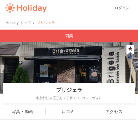
ログイン
Holiday トップ
ブリジェラ
閉業
ブリジェラ
東京都江東区三好２丁目１-６ ゴッドヴィレ
写真・動画
口コミ
アクセス