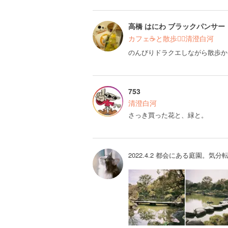
高橋 はにわ ブラックパンサー
カフェ☕️と散歩🚶‍♂️清澄白河
のんびりドラクエしながら散歩か
753
清澄白河
さっき買った花と、緑と。
2022.4.2 都会にある庭園。気分