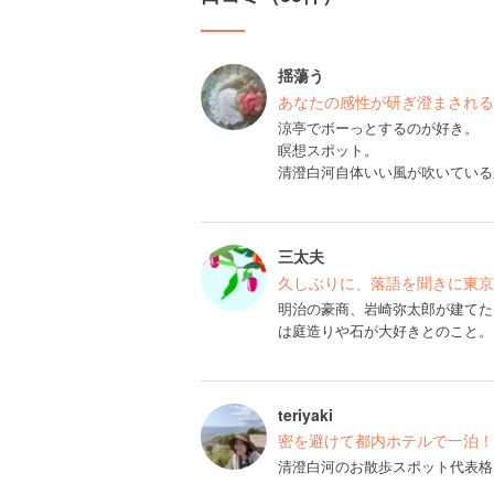
揺蕩う
あなたの感性が研ぎ澄まされる
涼亭でボーっとするのが好き。
瞑想スポット。
清澄白河自体いい風が吹いている
三太夫
久しぶりに、落語を聞きに東京
明治の豪商、岩崎弥太郎が建てた
は庭造りや石が大好きとのこと。
teriyaki
密を避けて都内ホテルで一泊！
清澄白河のお散歩スポット代表格