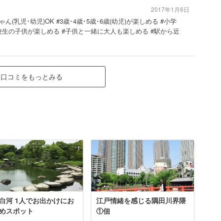
2017年1月6日
ゃん(乳児･幼児)OK #3歳･4歳･5歳･6歳(幼児)が楽しめる #小学
校生の子供が楽しめる #子供と一緒に大人も楽しめる #駅から近
口コミをもっとみる
白河 1人でお出かけにお
江戸情緒を感じる隅田川界隈
めスポット
①佃