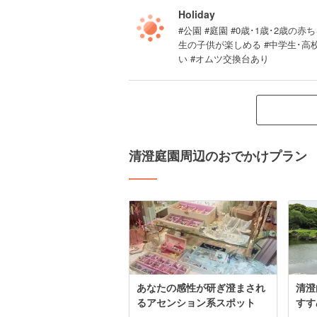
Holiday
#公園 #庭園 #0歳･1歳･2歳の赤ち
生の子供が楽しめる #中学生･高
い #オムツ交換台あり
清澄庭園周辺のおでかけプラン
あなたの感性が研ぎ澄まされ
清澄
るアセンション系スポット
すす