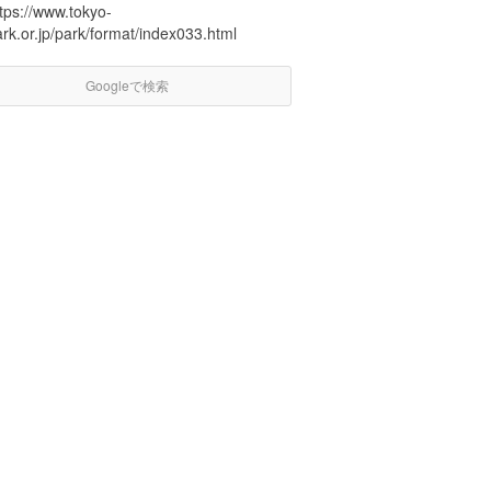
tps://www.tokyo-
rk.or.jp/park/format/index033.html
Googleで検索