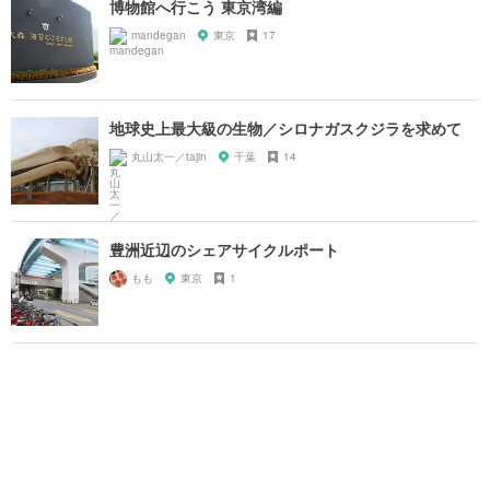
博物館へ行こう 東京湾編
mandegan
東京
17
地球史上最大級の生物／シロナガスクジラを求めて
丸山太一／tajin
千葉
14
豊洲近辺のシェアサイクルポート
もも
東京
1