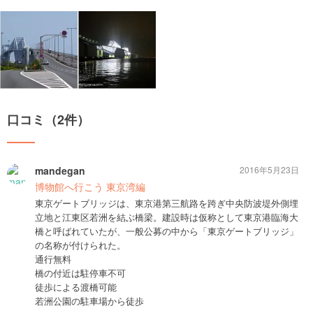
口コミ（2件）
mandegan
2016年5月23日
博物館へ行こう 東京湾編
東京ゲートブリッジは、東京港第三航路を跨ぎ中央防波堤外側埋
立地と江東区若洲を結ぶ橋梁。建設時は仮称として東京港臨海大
橋と呼ばれていたが、一般公募の中から「東京ゲートブリッジ」
の名称が付けられた。
通行無料
橋の付近は駐停車不可
徒歩による渡橋可能
若洲公園の駐車場から徒歩