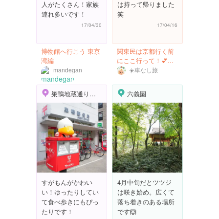
人がたくさん！家族
は持って帰りました
連れ多いです！
笑
17/04/30
17/04/16
博物館へ行こう 東京
関東民は京都行く前
湾編
にここ行って！💕...
mandegan
☀️車なし旅
巣鴨地蔵通り商店街
六義園
すがもんがかわい
4月中旬だとツツジ
い！ゆったりしてい
は咲き始め。広くて
て食べ歩きにもぴっ
落ち着きのある場所
たりです！
です🙆