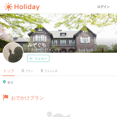
ログイン
みぞぐち
0
1
フォロー
フォロワー
フォロー
0
5
トップ
プラン
フォトレポ
東京
おでかけプラン