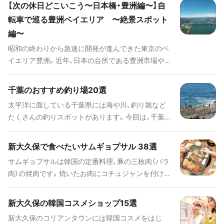
【次の休日どこいこう〜日本橋・豊洲編〜】自
広がり、また各地の名産が集まる地であったことが、
転車で巡る豊洲ベイエリア 〜絶景スポット
今日の発展の礎になりました。 近年では、新しい施
編〜
設や個性的なお店も増え、より多様な楽しみ方が可
能です。このコラムではそんな日本橋の新しい楽し
昭和の終わりから急速に開発が進んできた東京のベ
み方を紹介していきます。
イエリア豊洲。近年、日本の台所である豊洲市場やア
ーバンドック ららぽーと豊洲など新たな施設がオー
プンし、ここで生活する住民も日々増えています。豊
千葉のおすすめ釣り場20選
洲自体にも多くの注目スポットがオープンする一
太平洋に面している千葉県には海や川、釣り堀など
方、周辺エリアへのアクセスも容易で、湾岸エリア全
たくさんの釣りスポットがあります。今回は、千葉県
体を楽しむ拠点としても機能します。こちらのコラ
にあるおすすめのスポットをご紹介します。
ムでは、半日〜 1日を楽しく過ごせるおでかけプラン
をご紹介していきます。
新大久保で食べたいサムギョプサル 38選
サムギョプサルは韓国の定番料理、豚の三枚肉（バラ
肉）の焼肉です。焼いたお肉にコチュジャンを付け
て、キムチやサンチュと巻いていただきます。サムギ
ョプサル自体は味付けされていないものが多いの
新大久保の韓国コスメショップ15選
で、辛いのが苦手な方でも安心して韓国料理を食べ
新大久保のコリアンタウンには韓国コスメをはじ
られます。 今回は新大久保でサムギョプサルを楽し