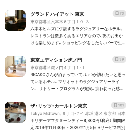
ラシが使いやすかった
グランド ハイアット 東京
73
東京都港区六本木６丁目１０-３
六本木ヒルズに併設するラグジュアリーなホテル。
レストランは数多くあるエリアなので、夜のお出か
けも楽しめます。ショッピングをしたり、バーで生演
奏を聴いたり、大人の時間が過ごせます。
東京エディション虎ノ門
39
東京都港区虎ノ門４丁目１-１
RICAKOさんが泊まっていて、いつか訪れたいと思っ
ているホテル。マリオットのラグジュアリーライ
ン。 リトリートプログラムが充実。疲れ切った感性
を蘇らせたい時に。
ザ・リッツ・カールトン東京
101
Tokyo Midtown, ９丁目-７-1 赤坂 港区 東京都 日本
ホリデーアフタヌーンティー8,800円（税込） 期間限
定2019年11月30日～2020年1月5日 ※サービス料別