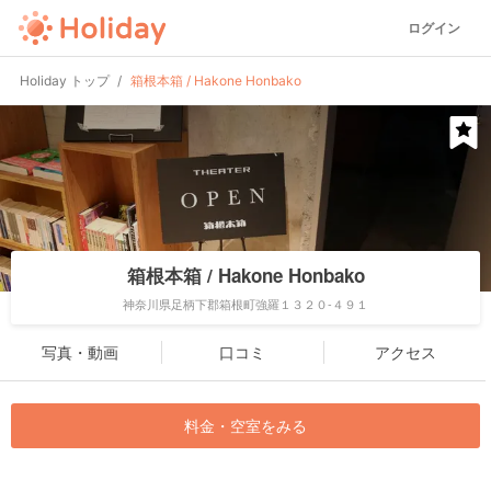
ログイン
Holiday トップ
箱根本箱 / Hakone Honbako
箱根本箱 / Hakone Honbako
神奈川県足柄下郡箱根町強羅１３２０-４９１
写真・動画
口コミ
アクセス
料金・空室をみる