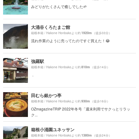
みどりがたくさんで癒しでした🌱
大涌谷くろたまご館
1920m
箱根本箱 / Hakone Honbakoより約
（徒歩33分）
流れ作業のように売ってたのですぐ買えた！😂
強羅駅
810m
箱根本箱 / Hakone Honbakoより約
（徒歩14分）
．
田むら銀かつ亭
930m
箱根本箱 / Hakone Honbakoより約
（徒歩16分）
OZmagazineTRIP 2022年冬号「週末利用でサクっとリラッ
ク...
箱根小涌園ユネッサン
1380m
箱根本箱 / Hakone Honbakoより約
（徒歩24分）