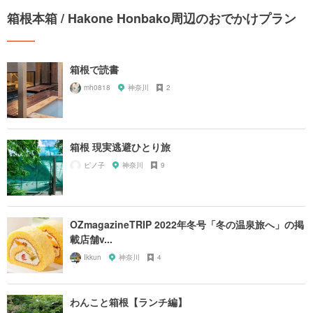
箱根本箱 / Hakone Honbako周辺のおでかけプラン
箱根で読書
mh0818
神奈川
2
箱根 現実逃避ひとり旅
ピノ子
神奈川
9
OZmagazineTRIP 2022年冬号「冬の温泉旅へ」の掲
載店舗v...
Ikkun
神奈川
4
わんこと箱根【ランチ編】