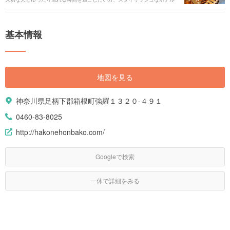
に泊まってみたい方、忙しい日常から離れてリフレッシュしたい方に向け
て、本をテーマにしたインタラクティブメディアホテル「箱根本箱
（HAKONE HONBAKO）」を詳しく紹介させていただきます。
基本情報
地図を見る
神奈川県足柄下郡箱根町強羅１３２０-４９１
0460-83-8025
http://hakonehonbako.com/
Googleで検索
一休で詳細をみる