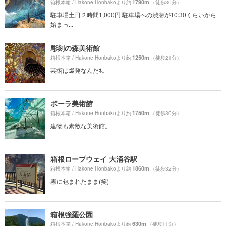
1790m
箱根本箱 / Hakone Honbakoより約
（徒歩30分）
駐車場土日２時間1,000円 駐車場への渋滞が10:30くらいから
始まっ...
彫刻の森美術館
1250m
箱根本箱 / Hakone Honbakoより約
（徒歩21分）
芸術は爆発なんだﾈ。
ポーラ美術館
1750m
箱根本箱 / Hakone Honbakoより約
（徒歩30分）
建物も素敵な美術館。
箱根ロープウェイ 大涌谷駅
1860m
箱根本箱 / Hakone Honbakoより約
（徒歩32分）
霧に包まれたまま(笑)
箱根強羅公園
630m
箱根本箱 / Hakone Honbakoより約
（徒歩11分）