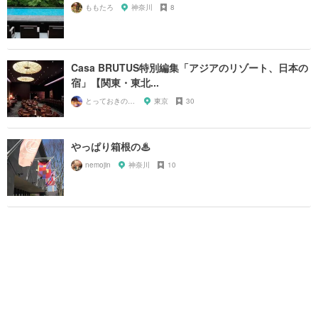
ももたろ
神奈川
8
Casa BRUTUS特別編集「アジアのリゾート、日本の
宿」【関東・東北...
とっておきの宿探し
東京
30
やっぱり箱根の♨︎
nemojin
神奈川
10