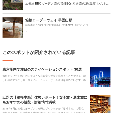
エモ旅 BBQガーデン 森の音(BBQ) 元湯 森の湯(温泉) レスト...
箱根ロープーウェイ 早雲山駅
570m
箱根本箱 / Hakone Honbakoより約
（徒歩10分）
・
このスポットが紹介されている記事
東京圏内で注目のステイケーションスポット 30選
海外やリゾート地で過ごすような非日常を近場で味わうことができる、新
しい休暇の過ごし方「ステイケーション」が、今注目を集めています。移
動のための時間や費用が抑えられるため、いつもより上質な宿泊施設でゆ
ったりした時間を過ごしてリフレッシュすることができます。 ここでは、
「旅行に行きたい！」そんなあなたの気持ちを満たしてくれる都心近郊に
話題の【箱根本箱】体験レポート！女子旅・週末旅に
ある30のスポットをご紹介します。
もおすすめの値段・詳細情報満載
2018年8月に箱根にオープンした噂のブックホテル「箱根本箱」に宿泊。
大切な人とゆったり流れる時間を過ごしたい方、スタイリッシュなホテル