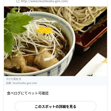
http://www.teuchisoba-gen.com/
手打ち蕎麦 彦
出典：
teuchisoba-gen.com
食べログにてペット可確認
このスポットの詳細を見る