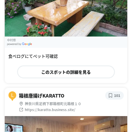
中村修
G
oogle Places
食べログにてペット可確認
このスポットの詳細を見る
箱根唐揚げKARATTO
L
101
神奈川県足柄下郡箱根町元箱根１０
https://karatto.business.site/