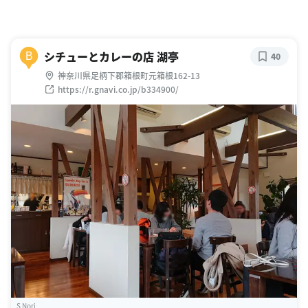
シチューとカレーの店 湖亭
B
40
神奈川県足柄下郡箱根町元箱根162-13
https://r.gnavi.co.jp/b334900/
S Nori