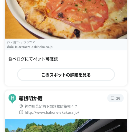
芦ノ湖ラ・テラッツア
出典：
la-terrazza-ashinoko.co.jp
食べログにてペット可確認
このスポットの詳細を見る
箱根明か蔵
H
16
神奈川県足柄下郡箱根町箱根４７
http://www.hakone-akakura.jp/