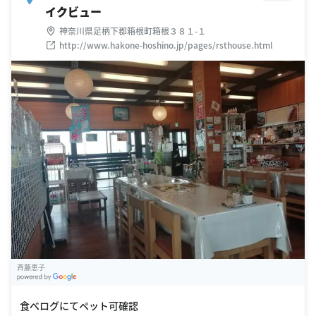
イクビュー
神奈川県足柄下郡箱根町箱根３８１-１
http://www.hakone-hoshino.jp/pages/rsthouse.html
斉藤恵子
G
oogle Places
食べログにてペット可確認