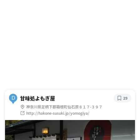
甘味処よもぎ屋
D
29
神奈川県足柄下郡箱根町仙石原８１７-３９７
http://hakone-susuki.jp/yomogiya/