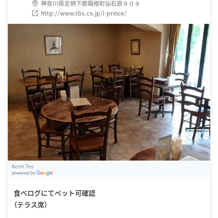
神奈川県足柄下郡箱根町仙石原９０９
http://www.tbs.co.jp/l-prince/
Kevin Teo
G
oogle Places
食べログにてペット可確認
（テラス席）