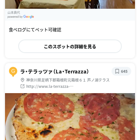
山本典代
G
oogle Places
食べログにてペット可確認
このスポットの詳細を見る
ラ・テラッツァ（La・Terrazza）
G
645
神奈川県足柄下郡箱根町元箱根６１ 芦ノ湖テラス
http://www.la-terrazza-
ashinoko.co.jp/restaurant/index.html