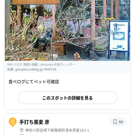
049 パセオ [箱根・強羅] : shizuoka 外食カレンダー
出典：
gaisyoku.exblog.jp/7844736
食べログにてペット可確認
このスポットの詳細を見る
手打ち蕎麦 彦
Q
58
神奈川県足柄下郡箱根町湯本茶屋183-1