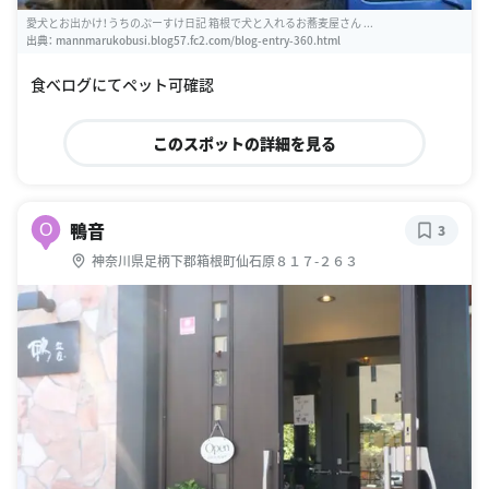
愛犬とお出かけ！うちのぷーすけ日記 箱根で犬と入れるお蕎麦屋さん ...
出典：
mannmarukobusi.blog57.fc2.com/blog-entry-360.html
食べログにてペット可確認
このスポットの詳細を見る
鴨音
O
3
神奈川県足柄下郡箱根町仙石原８１７-２６３