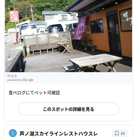
Mr主水
G
oogle Places
食べログにてペット可確認
このスポットの詳細を見る
芦ノ湖スカイラインレストハウスレ
I
15