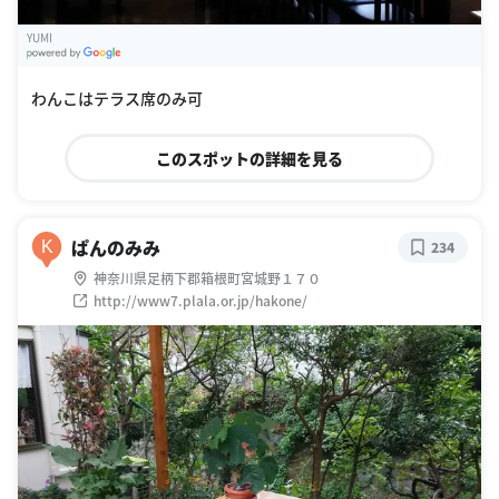
YUMI
G
oogle Places
わんこはテラス席のみ可
このスポットの詳細を見る
ぱんのみみ
K
234
神奈川県足柄下郡箱根町宮城野１７０
http://www7.plala.or.jp/hakone/