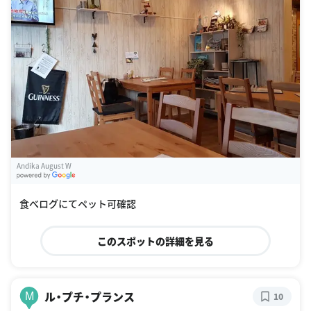
Andika August W
G
oogle Places
食べログにてペット可確認
このスポットの詳細を見る
ル・プチ・プランス
M
10