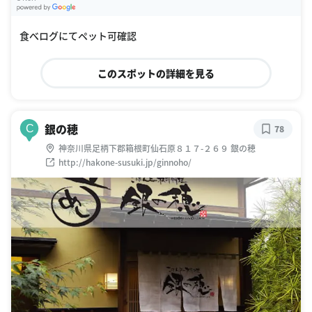
G
oogle Places
食べログにてペット可確認
このスポットの詳細を見る
銀の穂
C
78
神奈川県足柄下郡箱根町仙石原８１７-２６９ 銀の穂
http://hakone-susuki.jp/ginnoho/