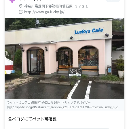
神奈川県足柄下郡箱根町仙石原−３７２１
http://www.go-lucky.jp/
ラッキィズ カフェ (箱根町) の口コミ16件 - トリップアドバイザー
出典：
tripadvisor.jp/Restaurant_Review-g298171-d1701794-Reviews-Lucky_s_cafe
-Hakone_machi_Ashigarashimo_gun_Kanagawa_Prefecture_Kanto.html
食べログにてペット可確認