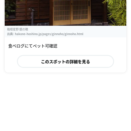
箱根星野 銀の穂
出典：
hakone-hoshino.jp/pages/ginnoho/ginnoho.html
食べログにてペット可確認
このスポットの詳細を見る