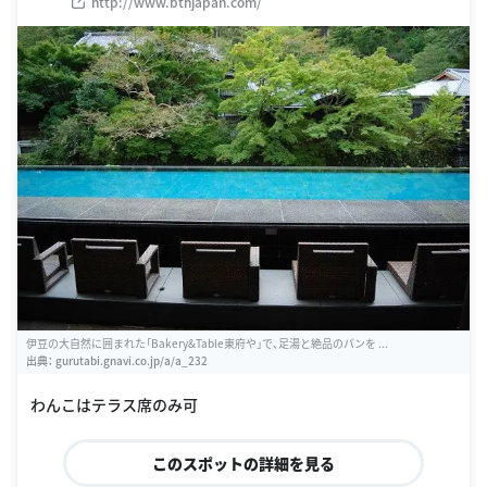
http://www.bthjapan.com/
伊豆の大自然に囲まれた「Bakery&Table東府や」で、足湯と絶品のパンを ...
出典：
gurutabi.gnavi.co.jp/a/a_232
わんこはテラス席のみ可
このスポットの詳細を見る