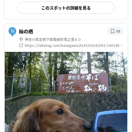
このスポットの詳細を見る
杣の栖
N
59
神奈川県足柄下郡箱根町塔之澤６０
https://tabelog.com/kanagawa/A1410/A141001/14014897
/