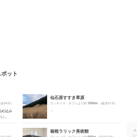
スポット
仙石原すすき草原
1850m
歩24分）
ラッキィズ・カフェより約
（徒歩31分）
詰め込み
・
...
ス
箱根ラリック美術館
い
690m
歩17分）
ラッキィズ・カフェより約
（徒歩12分）