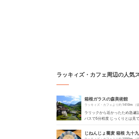
ラッキィズ・カフェ周辺の人気
箱根ガラスの森美術館
1410m
ラッキィズ・カフェより約
（徒
ラリックから近かったため急遽
バスで5分程度 じっくりとは見てい
じねんじょ蕎麦 箱根 九十九
1000m
ラッキィズ・カフェより約
（徒