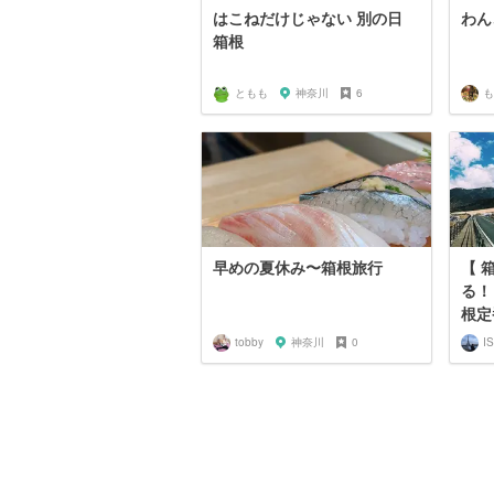
はこねだけじゃない 別の日
わん
箱根
ともも
神奈川
6
も
早めの夏休み〜箱根旅行
【 
る！
根定
tobby
神奈川
0
I