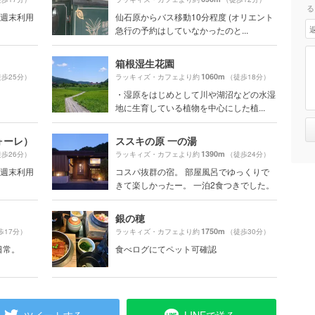
る
号「週末利用
仙石原からバス移動10分程度 (オリエント
急行の予約はしていなかったのと...
箱根湿生花園
1060m
歩25分）
ラッキィズ・カフェより約
（徒歩18分）
・湿原をはじめとして川や湖沼などの水湿
地に生育している植物を中心にした植...
ォーレ）
ススキの原 一の湯
1390m
歩26分）
ラッキィズ・カフェより約
（徒歩24分）
号「週末利用
コスパ抜群の宿。 部屋風呂でゆっくりで
きて楽しかったー。 一泊2食つきでした。
銀の穂
1750m
歩17分）
ラッキィズ・カフェより約
（徒歩30分）
日常。
食べログにてペット可確認