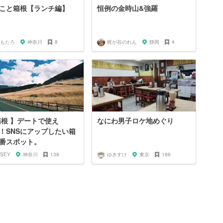
こと箱根【ランチ編】
恒例の金時山&強羅
もたろ
神奈川
8
梶が谷のれん
静岡
4
箱根 】デートで使え
なにわ男子ロケ地めぐり
！SNSにアップしたい箱
番スポット。
SSEY
神奈川
138
ゆきすけ
東京
186