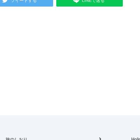
ツイートする
LINEで送る
旅のしおり
Holi