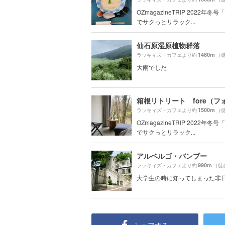
OZmagazineTRIP 2022年冬
でサクっとリラック...
仙石原湿原植物群落
1480m
ラッキィズ・カフェより約
（徒
大雨でしだ
箱根リトリート fore（フ
1500m
ラッキィズ・カフェより約
（徒
OZmagazineTRIP 2022年冬
でサクっとリラック...
アルベルゴ・バンブー
990m
ラッキィズ・カフェより約
（徒
大学生の時に知ってしまった非