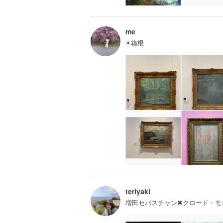
me
✴︎箱根
teriyaki
増田セバスチャン✖︎クロード・モ