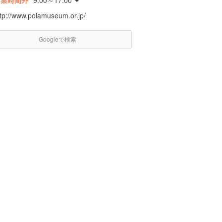
営業時間外
9:00～17:00
ttp://www.polamuseum.or.jp/
Googleで検索