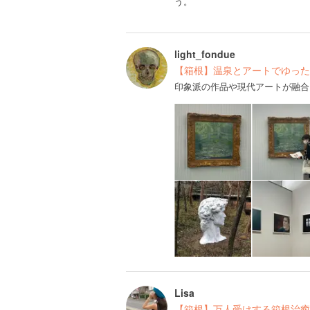
う。
light_fondue
【箱根】温泉とアートでゆった
印象派の作品や現代アートが融合
Lisa
【箱根】万人受けする箱根治癒