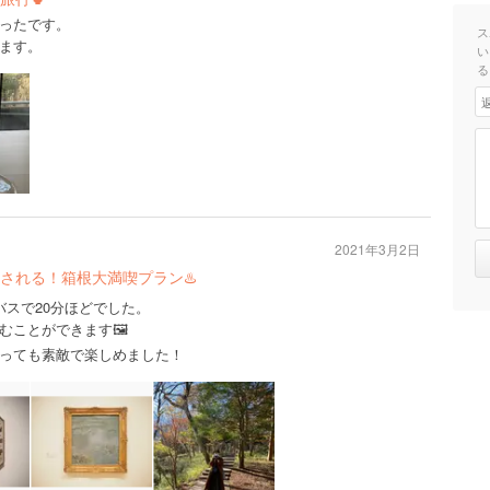
ったです。
ス
ます。
い
る
2021年3月2日
される！箱根大満喫プラン♨️
バスで20分ほどでした。
むことができます🖼
っても素敵で楽しめました！