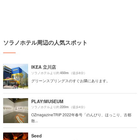
ソラノホテル周辺の人気スポット
IKEA 立川店
450m
ソラノホテルより約
（徒歩8分）
グリーンスプリングスのすぐお隣にあります。
PLAY!MUSEUM
220m
ソラノホテルより約
（徒歩4分）
OZmagazineTRIP 2022年春号「のんびり、ほっこり、古都
散...
Seed