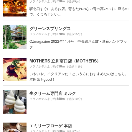
520m
ソラノホテルより約
（徒歩9分）
駅北口すぐにあるお店。背もたれのない背の高いいすに座るの
で、くつろぐとい...
グリーンスプリングス
870m
ソラノホテルより約
（徒歩15分）
OZmagazine 2022年11月号「中央線さんぽ・新宿ハンドブッ
ク...
MOTHERS 立川南口店（MOTHERS）
610m
ソラノホテルより約
（徒歩11分）
いやいや、イタリアンだ！という方におすすめなのはこちら。
雰囲気もgood！
生クリーム専門店 ミルク
550m
ソラノホテルより約
（徒歩10分）
エミリーフローゲ 本店
360m
ソラノホテルより約
（徒歩7分）