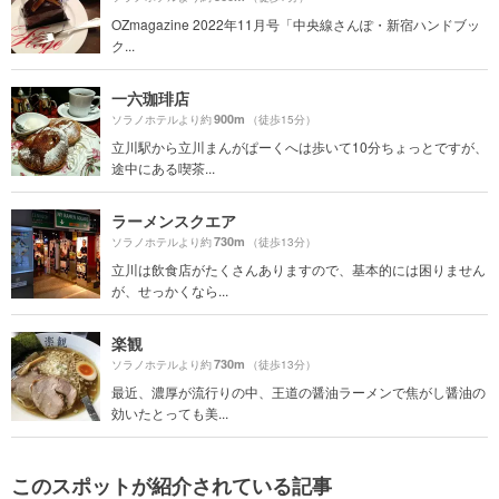
OZmagazine 2022年11月号「中央線さんぽ・新宿ハンドブッ
ク...
一六珈琲店
900m
ソラノホテルより約
（徒歩15分）
立川駅から立川まんがぱーくへは歩いて10分ちょっとですが、
途中にある喫茶...
ラーメンスクエア
730m
ソラノホテルより約
（徒歩13分）
立川は飲食店がたくさんありますので、基本的には困りません
が、せっかくなら...
楽観
730m
ソラノホテルより約
（徒歩13分）
最近、濃厚が流行りの中、王道の醤油ラーメンで焦がし醤油の
効いたとっても美...
このスポットが紹介されている記事