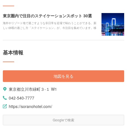
東京圏内で注目のステイケーションスポット 30選
海外やリゾート地で過ごすような非日常を近場で味わうことができる、新
しい休暇の過ごし方「ステイケーション」が、今注目を集めています。移
動のための時間や費用が抑えられるため、いつもより上質な宿泊施設でゆ
ったりした時間を過ごしてリフレッシュすることができます。 ここでは、
「旅行に行きたい！」そんなあなたの気持ちを満たしてくれる都心近郊に
ある30のスポットをご紹介します。
基本情報
地図を見る
東京都立川市緑町３-１ W1
042-540-7777
https://soranohotel.com/
Googleで検索