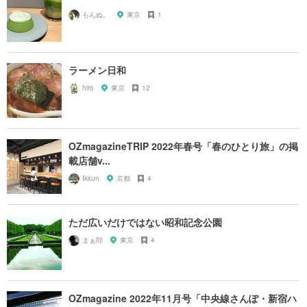
もんぬ。
東京
1
ラーメン日和
hiro
東京
12
OZmagazineTRIP 2022年春号「春のひとり旅」の掲
載店舗v...
Ikkun
京都
4
ただ広いだけではない昭和記念公園
まぁ郎
東京
4
OZmagazine 2022年11月号「中央線さんぽ・新宿ハ