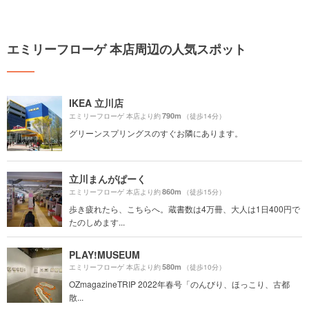
エミリーフローゲ 本店周辺の人気スポット
IKEA 立川店
790m
エミリーフローゲ 本店より約
（徒歩14分）
グリーンスプリングスのすぐお隣にあります。
立川まんがぱーく
860m
エミリーフローゲ 本店より約
（徒歩15分）
歩き疲れたら、こちらへ。蔵書数は4万冊、大人は1日400円で
たのしめます...
PLAY!MUSEUM
580m
エミリーフローゲ 本店より約
（徒歩10分）
OZmagazineTRIP 2022年春号「のんびり、ほっこり、古都
散...