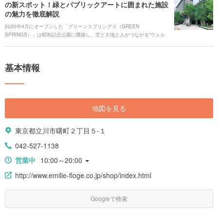
の新スポット！緑とパブリックアートに囲まれた施設
の魅力を徹底解説
2020年4月にオープンした「グリーンスプリングス（GREEN
SPRINGS）」は昭和記念公園に隣接し、空と大地と人がつながる”ウェル
ビーイングタウン”をコンセプトに、商業施設やホテル、多機能ホールなど
が揃っている複合施設です。中央には緑と水があふれる広場が設置され、
歩いているだけでも心地よい空間になっています。そんなグリーンスプリ
基本情報
ングスの魅力をご紹介します。 # グリーンスプリングスを動画でもご紹
介！ [youtube:id:Uy9kEV5AWBY]
地図を見る
東京都立川市曙町２丁目５-１
042-527-1138
営業中
10:00～20:00
http://www.emilie-floge.co.jp/shop/index.html
Googleで検索