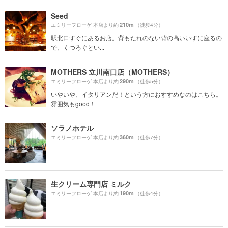
Seed
210m
エミリーフローゲ 本店より約
（徒歩4分）
駅北口すぐにあるお店。背もたれのない背の高いいすに座るの
で、くつろぐとい...
MOTHERS 立川南口店（MOTHERS）
290m
エミリーフローゲ 本店より約
（徒歩5分）
いやいや、イタリアンだ！という方におすすめなのはこちら。
雰囲気もgood！
ソラノホテル
360m
エミリーフローゲ 本店より約
（徒歩7分）
生クリーム専門店 ミルク
190m
エミリーフローゲ 本店より約
（徒歩4分）