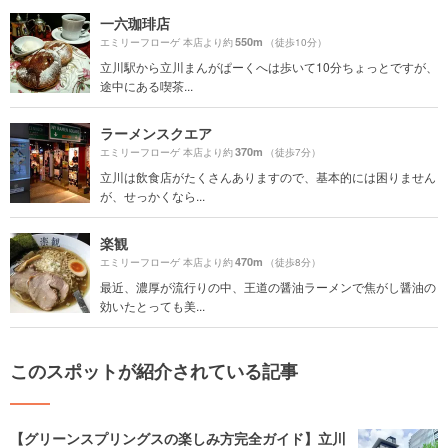
一六珈琲店
550m
エミリーフローゲ 本店より約
（徒歩10分）
立川駅から立川まんがぱーくへは歩いて10分ちょっとですが、
途中にある喫茶...
ラーメンスクエア
370m
エミリーフローゲ 本店より約
（徒歩7分）
立川は飲食店がたくさんありますので、基本的には困りません
が、せっかくなら...
楽観
470m
エミリーフローゲ 本店より約
（徒歩8分）
最近、濃厚が流行りの中、王道の醤油ラーメンで焦がし醤油の
効いたとっても美...
このスポットが紹介されている記事
【グリーンスプリングスの楽しみ方完全ガイド】立川