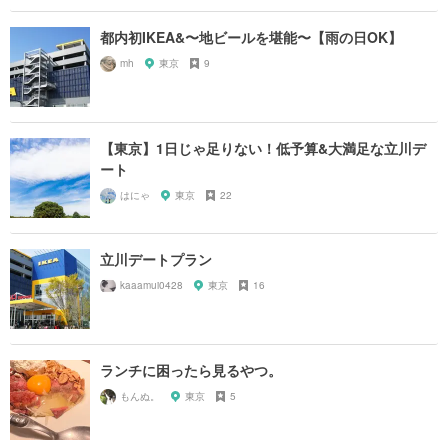
都内初IKEA&〜地ビールを堪能〜【雨の日OK】
mh
東京
9
【東京】1日じゃ足りない！低予算&大満足な立川デ
ート
はにゃ
東京
22
立川デートプラン
kaaamui0428
東京
16
ランチに困ったら見るやつ。
もんぬ。
東京
5