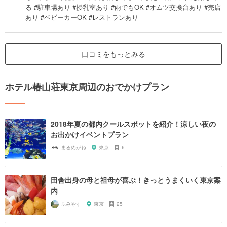
る #駐車場あり #授乳室あり #雨でもOK #オムツ交換台あり #売店
あり #ベビーカーOK #レストランあり
口コミをもっとみる
ホテル椿山荘東京周辺のおでかけプラン
2018年夏の都内クールスポットを紹介！涼しい夜の
お出かけイベントプラン
まるめがね
東京
6
田舎出身の母と祖母が喜ぶ！きっとうまくいく東京案
内
ふみやす
東京
25