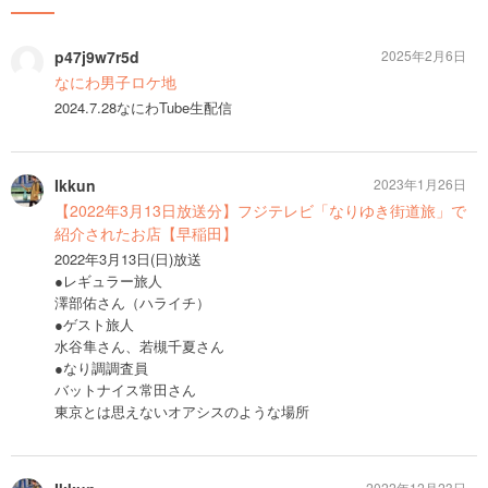
p47j9w7r5d
2025年2月6日
なにわ男子ロケ地
2024.7.28なにわTube生配信
Ikkun
2023年1月26日
【2022年3月13日放送分】フジテレビ「なりゆき街道旅」で
紹介されたお店【早稲田】
2022年3月13日(日)放送
●レギュラー旅人
澤部佑さん（ハライチ）
●ゲスト旅人
水谷隼さん、若槻千夏さん
●なり調調査員
バットナイス常田さん
東京とは思えないオアシスのような場所
2022年12月23日