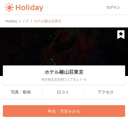
ログイン
Holiday トップ
ホテル椿山荘東京
ホテル椿山荘東京
東京都文京区関口２丁目１０-８
写真・動画
口コミ
アクセス
料金・空室をみる