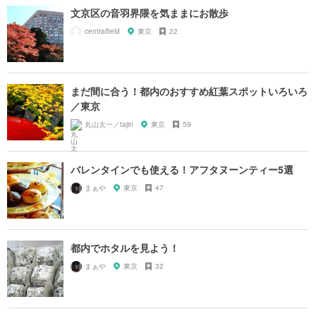
文京区の音羽界隈を気ままにお散歩
centralfield
東京
22
まだ間に合う！都内のおすすめ紅葉スポットいろいろ
／東京
丸山太一／tajin
東京
59
バレンタインでも使える！アフタヌーンティー5選
まぁや
東京
47
都内でホタルを見よう！
まぁや
東京
32