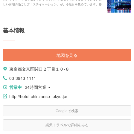
しい休暇の過ごし方「ステイケーション」が、今注目を集めています。移
動のための時間や費用が抑えられるため、いつもより上質な宿泊施設でゆ
ったりした時間を過ごしてリフレッシュすることができます。 ここでは、
「旅行に行きたい！」そんなあなたの気持ちを満たしてくれる都心近郊に
ある30のスポットをご紹介します。
基本情報
地図を見る
東京都文京区関口２丁目１０-８
03-3943-1111
営業中
24時間営業
http://hotel-chinzanso-tokyo.jp/
Googleで検索
楽天トラベルで詳細をみる