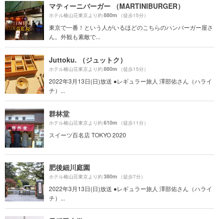
マティーニバーガー （MARTINIBURGER）
880m
ホテル椿山荘東京より約
（徒歩15分）
東京で一番！という人がいるほどのこちらのハンバーガー屋さ
ん。外観も素敵で...
Juttoku. （ジュットク）
880m
ホテル椿山荘東京より約
（徒歩15分）
2022年3月13日(日)放送 ●レギュラー旅人 澤部佑さん（ハライ
チ）...
群林堂
610m
ホテル椿山荘東京より約
（徒歩11分）
スイーツ百名店 TOKYO 2020
肥後細川庭園
380m
ホテル椿山荘東京より約
（徒歩7分）
2022年3月13日(日)放送 ●レギュラー旅人 澤部佑さん（ハライ
チ）...