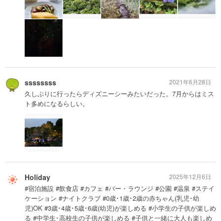
ssssssss
2021年6月28日
久しぶりに行ったらディズニーシーみたいだった。7月からはミス
ト多めになるらしい。
Holiday
2025年12月6日
#宿泊施設 #飲食店 #カフェ #バー・ラウンジ #公園 #温泉 #ステイ
ケーション #ナイトクラブ #0歳･1歳･2歳の赤ちゃん(乳児･幼
児)OK #3歳･4歳･5歳･6歳(幼児)が楽しめる #小学生の子供が楽しめ
る #中学生･高校生の子供が楽しめる #子供と一緒に大人も楽しめ