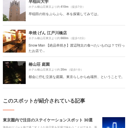
早稲田大学
410m
ホテル椿山荘東京より約
（徒歩7分）
早稲田の街をぶらぶら、本を探索してみては。
串焼 げん 江戸川橋店
660m
ホテル椿山荘東京より約
（徒歩12分）
Snow Man 【絶品串焼き】渡辺翔太の食べたいものは？で行っ
たお店で...
椿山荘 庭園
20m
ホテル椿山荘東京より約
（徒歩1分）
都会に佇む立派な庭園。東京らしからぬ場所、ということで。
このスポットが紹介されている記事
東京圏内で注目のステイケーションスポット 30選
海外やリゾート地で過ごすような非日常を近場で味わうことができる、新