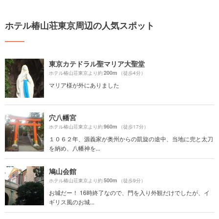
ホテル椿山荘東京周辺の人気スポット
東京カテドラル聖マリア大聖堂
200m
ホテル椿山荘東京より約
（徒歩4分）
マリア様が外にありました
穴八幡宮
960m
ホテル椿山荘東京より約
（徒歩17分）
１０６２年、源義家が奥州からの凱旋の途中、当地に兜と太刀
を納め、八幡神を...
鳩山会館
500m
ホテル椿山荘東京より約
（徒歩9分）
お城だー！ 16時終了なので、門を入り外観だけでしたが、イ
ギリス風のお城...