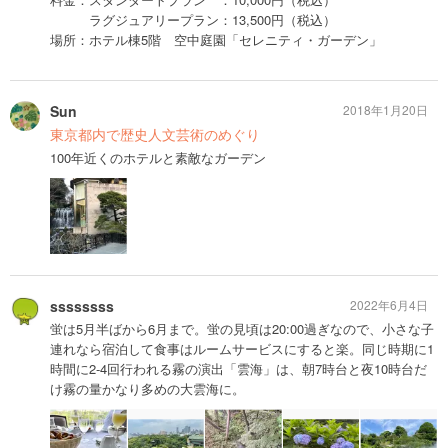
ラグジュアリープラン：13,500円（税込）
場所：ホテル棟5階 空中庭園「セレニティ・ガーデン」
Sun
2018年1月20日
東京都内で歴史人文芸術のめぐり
100年近くのホテルと素敵なガーデン
ssssssss
2022年6月4日
蛍は5月半ばから6月まで。蛍の見頃は20:00過ぎなので、小さな子
連れなら宿泊して食事はルームサービスにすると楽。同じ時期に1
時間に2-4回行われる霧の演出「雲海」は、朝7時台と夜10時台だ
け霧の量かなり多めの大雲海に。