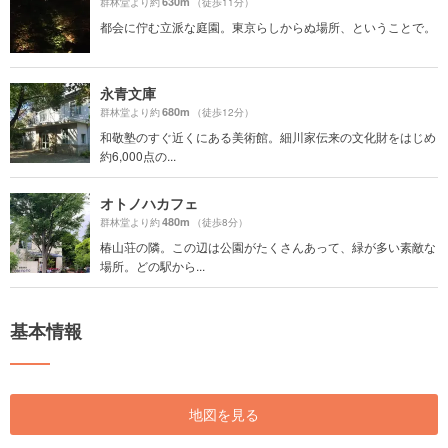
630m
群林堂より約
（徒歩11分）
都会に佇む立派な庭園。東京らしからぬ場所、ということで。
永青文庫
680m
群林堂より約
（徒歩12分）
和敬塾のすぐ近くにある美術館。細川家伝来の文化財をはじめ
約6,000点の...
オトノハカフェ
480m
群林堂より約
（徒歩8分）
椿山荘の隣。この辺は公園がたくさんあって、緑が多い素敵な
場所。どの駅から...
基本情報
地図を見る