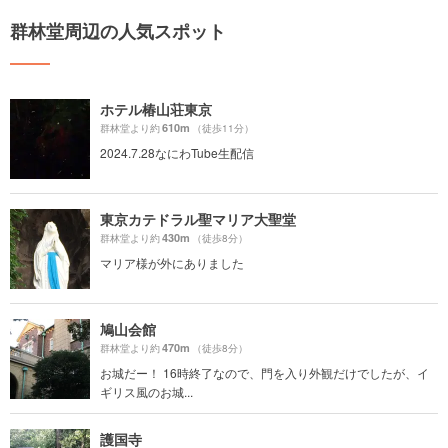
群林堂周辺の人気スポット
ホテル椿山荘東京
610m
群林堂より約
（徒歩11分）
2024.7.28なにわTube生配信
東京カテドラル聖マリア大聖堂
430m
群林堂より約
（徒歩8分）
マリア様が外にありました
鳩山会館
470m
群林堂より約
（徒歩8分）
お城だー！ 16時終了なので、門を入り外観だけでしたが、イ
ギリス風のお城...
護国寺