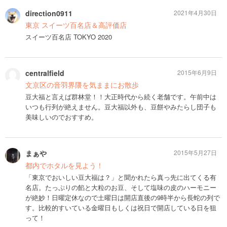
direction0911
2021年4月30日
東京 スイーツ百名店＆高評価店
スイーツ百名店 TOKYO 2020
centralfield
2015年6月9日
文京区の音羽界隈を気ままにお散歩
豆大福と言えば群林堂！！大正時代から続く老舗です。午前中は
いつも行列が絶えません。豆大福以外も、豆餅やみたらし団子も
美味しいのでおすすめ。
まぁや
2015年5月27日
都内でホタルを見よう！
「東京でおいしい豆大福は？」と聞かれたら真っ先に出てくる有
名店。たっぷりの餡と大粒のお豆、そして塩味の皮のハーモニー
が絶妙！日曜定休なので土曜日は開店直後の9時半から長蛇の列で
す。比較的すいている金曜日もしくは祝日で開店している日を狙
って！