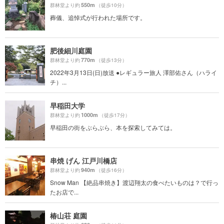
550m
群林堂より約
（徒歩10分）
葬儀、追悼式が行われた場所です。
肥後細川庭園
770m
群林堂より約
（徒歩13分）
2022年3月13日(日)放送 ●レギュラー旅人 澤部佑さん（ハライ
チ）...
早稲田大学
1000m
群林堂より約
（徒歩17分）
早稲田の街をぶらぶら、本を探索してみては。
串焼 げん 江戸川橋店
940m
群林堂より約
（徒歩16分）
Snow Man 【絶品串焼き】渡辺翔太の食べたいものは？で行っ
たお店で...
椿山荘 庭園