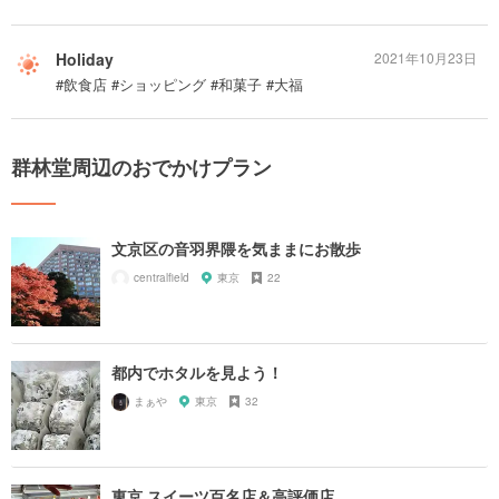
Holiday
2021年10月23日
#飲食店 #ショッピング #和菓子 #大福
群林堂周辺のおでかけプラン
文京区の音羽界隈を気ままにお散歩
centralfield
東京
22
都内でホタルを見よう！
まぁや
東京
32
東京 スイーツ百名店＆高評価店