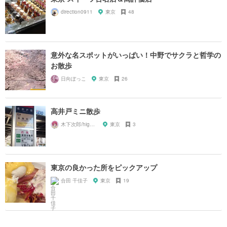
direction0911
東京
48
意外な名スポットがいっぱい！中野でサクラと哲学の
お散歩
日向ぼっこ
東京
26
高井戸ミニ散歩
木下次郎/highlandrail
東京
3
東京の良かった所をピックアップ
合田 千佳子
東京
19