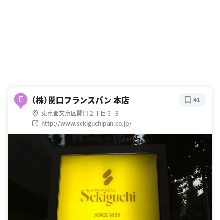
（株）関口フランスパン 本店
E
41
東京都文京区関口２丁目３-３
http://www.sekiguchipan.co.jp/