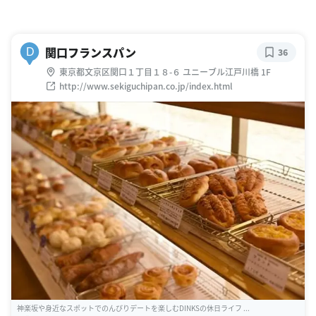
関口フランスパン
D
36
東京都文京区関口１丁目１８-６ ユニーブル江戸川橋 1F
http://www.sekiguchipan.co.jp/index.html
神楽坂や身近なスポットでのんびりデートを楽しむDINKSの休日ライフ ...