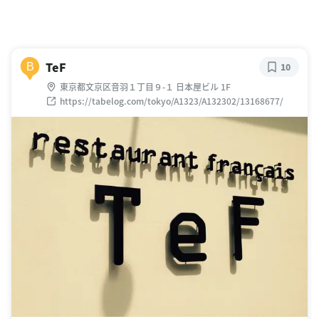
TeF
B
10
東京都文京区音羽１丁目９-１ 日本屋ビル 1F
https://tabelog.com/tokyo/A1323/A132302/13168677/