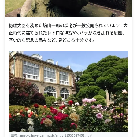
総理大臣を務めた鳩山一郎の邸宅が一般公開されています。大
正時代に建てられたレトロな洋館や、バラが咲き乱れる庭園、
歴史的な記念の品々など、見どころ十分です。
出典：
ameblo.jp/verger-music/entry-11533027451.html