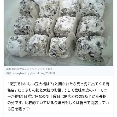
群林堂の豆大福 / レッツエンジョイ東京
出典：
enjoytokyo.jp/kuchikomi/258888
「東京でおいしい豆大福は？」と聞かれたら真っ先に出てくる有
名店。たっぷりの餡と大粒のお豆、そして塩味の皮のハーモニ
ーが絶妙！日曜定休なので土曜日は開店直後の9時半から長蛇
の列です。比較的すいている金曜日もしくは祝日で開店してい
る日を狙って！