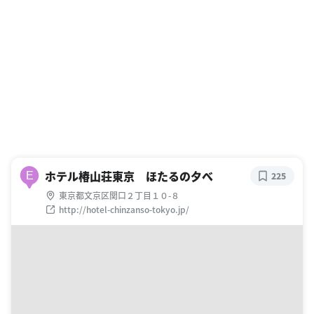
ホテル椿山荘東京 ほたるの夕べ
E
225
東京都文京区関口２丁目１０-８
http://hotel-chinzanso-tokyo.jp/