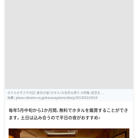
ホテルかずさや日記：東京の蛍（ホタル）の名所＆祭り 大特集♪夜空を ...
出典：
plaza.rakuten.co.jp/kazusayataro/diary/201305210010
毎年5月中旬から1か月間、無料でホタルを鑑賞することができ
ます。土日は込み合うので平日の夜がおすすめ♪